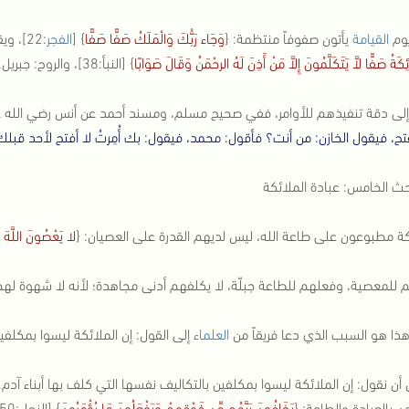
وم
القيامة
يأتون صفوفاً منتظمة: {
وَجَاء رَبُّكَ وَالْمَلَكُ صَفًّا صَفًّا
} [
الفجر
:22]، ويقفون صفوفاً بين يدي الله تعالى: {
ِكَةُ صَفًّا لاَّ يَتَكَلَّمُونَ إِلاَّ مَنْ أَذِنَ لَهُ الرحْمَنُ وَقَالَ صَوَابًا
} [النبأ:38]، والروح: جبريل.
إلى دقة تنفيذهم للأوامر، ففي صحيح مسلم، ومسند أحمد عن أنس رضي الله عن
ح، فيقول الخازن: من أنت؟ فأقول: محمد، فيقول: بك أُمِرتُ لا أفتح لأحد قبلك
حث الخامس: عبادة الملائكة
كة مطبوعون على طاعة الله، ليس لديهم القدرة على العصيان: {
لا يَعْصُونَ اللَّهَ م
 للمعصية، وفعلهم للطاعة جبلّة، لا يكلفهم أدنى مجاهدة؛ لأنه لا شهوة لهم
هذا هو السبب الذي دعا فريقاً من
العلماء
إلى القول: إن الملائكة ليسوا بمكلفي
أن نقول: إن الملائكة ليسوا بمكلفين بالتكاليف نفسها التي كلف بها أبناء آد
ن بالعبادة والطاعة: {
يَخَافُونَ رَبَّهُم مِّن فَوْقِهِمْ وَيَفْعَلُونَ مَا يُؤْمَرُونَ