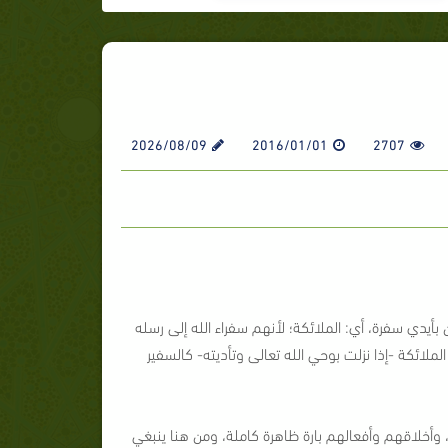
2026/08/09
2016/01/01
2707
]؛ أي القرآن بأيدي سفرة، أي: الملائكة؛ لأنهم سفراء الله إلى رسله
لائكة -إذا نزلت بوحي الله تعالى وتأديته- كالسفير
 وأخلاقهم وأفعالهم بارة ظاهرة كاملة، ومن هنا ينبغي