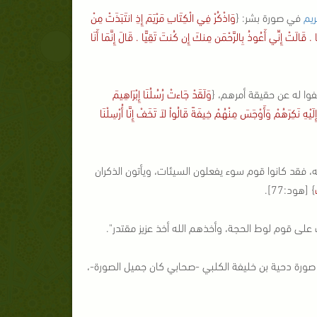
ريم
في صورة بشر: {
وَاذْكُرْ فِي الْكِتَابِ مَرْيَمَ إِذِ انتَبَذَتْ مِنْ
ّا . قَالَتْ إِنِّي أَعُوذُ بِالرَّحْمَن مِنكَ إِن كُنتَ تَقِيًّا . قَالَ إِنَّمَا أَنَا
وا له عن حقيقة أمرهم، {
وَلَقَدْ جَاءتْ رُسُلُنَا إِبْرَاهِيمَ
يْهِ نَكِرَهُمْ وَأَوْجَسَ مِنْهُمْ خِيفَةً قَالُواْ لاَ تَخَفْ إِنَّا أُرْسِلْنَا
قد كانوا قوم سوء يفعلون السيئات، ويأتون الذكران
} [هود:77].
ت على قوم لوط الحجة، وأخذهم الله أخذ عزيز مقتدر".
صورة دحية بن خليفة الكلبي -صحابي كان جميل الصورة-،