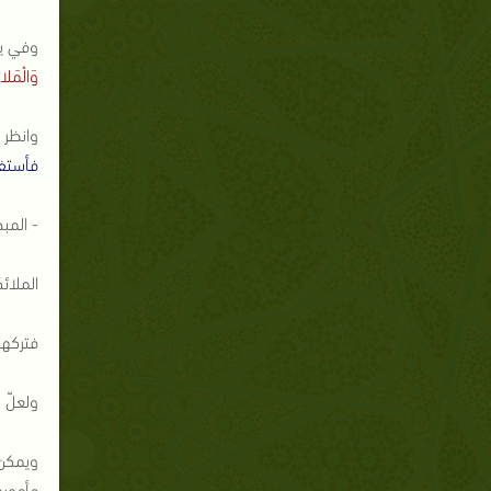
وفي ي
وَالْمَلائ
وانظر 
فأستفت
- المب
الملائ
فتركهم
ولعلّ 
ويمكن 
مأمورو