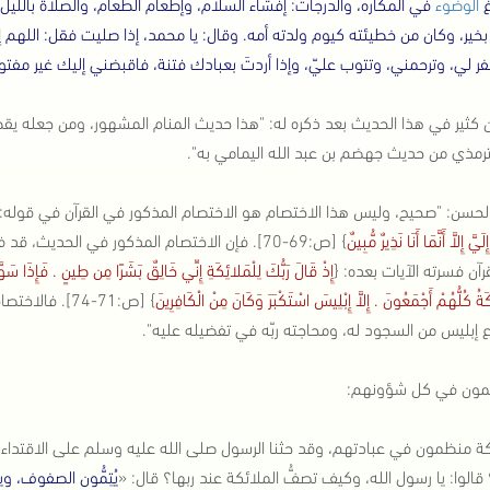
غ
الوضوء
في المكاره، والدرجات: إفشاء السلام، وإطعام الطعام، والصلاة بالل
خير، وكان من خطيئته كيوم ولدته أمه. وقال: يا محمد، إذا صليت فقل: اللهم 
فر لي، وترحمني، وتتوب عليّ، وإذا أردتَ بعبادك فتنة، فاقبضني إليك غير مفتو
ن كثير في هذا الحديث بعد ذكره له: "هذا حديث المنام المشهور، ومن جعله 
لترمذي من حديث جهضم بن عبد الله اليمامي به".
لحسن: "صحيح، وليس هذا الاختصام هو الاختصام المذكور في القرآن في قوله: 
َّ إِلاَّ أَنَّمَا أَنَا نَذِيرٌ مُّبِينٌ
} [ص:69-70]. فإن الاختصام المذكور في الحديث،
رآن فسرته الآيات بعده: {
إِذْ قَالَ رَبُّكَ لِلْمَلائِكَةِ إِنِّي خَالِقٌ بَشَرًا مِن طِينٍ . فَإِذَا 
َةُ كُلُّهُمْ أَجْمَعُونَ . إِلاَّ إِبْلِيسَ اسْتَكْبَرَ وَكَانَ مِنْ الْكَافِرِينَ
} [ص:71-74]. 
ع إبليس من السجود له، ومحاجته ربّه في تفضيله عليه".
مون في كل شؤونهم:
كة منظمون في عبادتهم، وقد حثنا الرسول صلى الله عليه وسلم على الاقتداء
قالوا: يا رسول الله، وكيف تصفُّ الملائكة عند ربها؟ قال: «
يُتِمُّون الصفوف، 