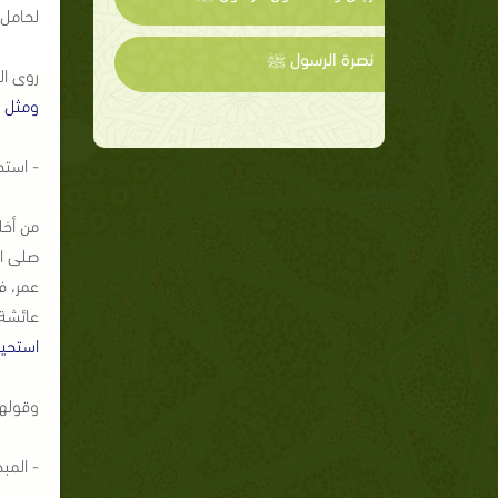
لحامل 
نصرة الرسول ﷺ
روى ال
ومثل ا
- استح
من أخل
صلى ال
عمر، ف
عائشة:
استحيي
وقولها
- المب