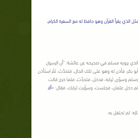
ثل الذي يقرأ القرآن وهو حافظ له مع السفرة الكرام،
الذي يرويه مسلم في صحيحه عن عائشة: "أن الرسول
 بكر، فأذن له وهو على تلك الحال، فتحدّث، ثمّ استأذن
سلم وسوّى ثيابه، فدخل، فتحدّث، فلما خرج قالت
ِه، ثم دخل عثمان، فجلست، وسوّيت ثيابك، فقال: «
ألا
ِه: لم تحتفل به.