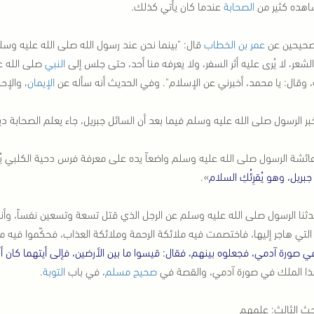
اهده كثير من
الصحابة
عندما كان يأتي كذلك.
صحيحين عن
عمر بن الخطاب
قال: "بينما نحن عند رسول الله صلى الله عليه وسل
لشعر، لا يُرى عليه أثر السفر، ولا يعرفه منا أحد، حتى جلس إلى
النبي
صلى الله ع
 وقال: يا محمد، أخبرني عن الإسلام". وفي الحديث أنه سأله عن
الإيمان
، والإح
بر الرسول صلى الله عليه وسلم فيما بعد أن السائل جبريل، جاء يعلم الصحابة دي
ائشة الرسول صلى الله عليه وسلم واضعاً يده على معرفة فرس دحية الكلبي يُ
بريل، وهو يُقرِئُكِ السلام
».
ثنا الرسول صلى الله عليه وسلم عن الرجل الذي قتل تسعة وتسعين نفساً، وأنه ل
التي هاجر إليها، فاختصمت فيه ملائكة الرحمة وملائكة العذاب، فحكّموا فيه م
 صورة آدمي، فجعلوه بينهم، فقال: قيسوا ما بين الأرضين، فإلى أيتهما كان أ
ذا الملك في صورة آدمي، والقصة في
صحيح مسلم
، في باب
التوبة
.
حث الثالث: علمهم