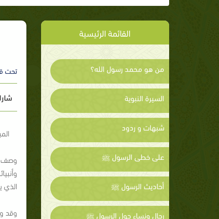
القائمة الرئيسية
من هو محمد رسول الله؟
تحت ق
شارك
السيرة النبوية
شبهات و ردود
الم
على خطى الرسول ﷺ
وصف ال
وأنبيائ
أحاديث الرسول ﷺ
الذي ي
وقد وص
رجال ونساء حول الرسول ﷺ