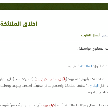
أخلاق الملائكة
سم :
أعمال القلوب
 المحتوي بواسطة :
بحث الأول:
الملائكة
كرام بررة
له الملائكة بأنهم كرام بررة: {
بِأَيْدِي سَفَرَةٍ . كِرَامٍ بَرَرَةٍ
} [عبس:15-16
ه، قال
البخاري
: "سفرة: الملائكة واحدهم سافر، سفرتُ: أصلحت بينهم، وجعلت الم
صلح بين القوم".
ف الله تعالى هؤلاء الملائكة بأنهم {
كِرَامٍ بَرَرَةٍ
}؛ أي: خلقهم كريمٌ حسنٌ شريف،