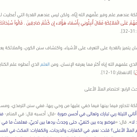
ئكة عندهم علم وفير علّمهم الله إيّاه، ولكن ليس عندهم القدرة التي أعطيت ل
ضَهُمْ عَلَى الْمَلاَئِكَةِ فَقَالَ أَنبِئُونِي بِأَسْمَاء هَؤُلاء إِن كُنتُمْ صَادِقِينَ . قَالُواْ سُبْحَانَكَ لاَ ع
].
ان يتميز بالقدرة على التعرف على الأشياء، واكتشاف سنن الكون، والملائكة يعل
الذي علمهم الله إياه أكثر مما يعرفه الإنسان، ومن
العلم
الذي أعطوه علم الكتابة
َ
} [الانفطار:10-12].
حث الرابع: اختصام الملأ الأعلى
ئكة تتحاور فيما بينها فيما خفي عليها من وحي ربها، ففي سنن الترمذي، ومس
أتاني الليلة ربي تبارك وتعالى في أحسن صورة
-قال: أحسبه قال: في المنام-
فقا
لا
»
.
قال
:
«
فوضع يده بين كتفيّ، حتى وجدتُ بردها بين ثدييّ، فعلمتُ ما في
الملأ الأعلى؟ قلت: نعم، في الكفارات والدرجات، والكفارات: المكث في المسا