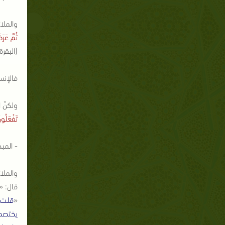
والملا
ثُمَّ عَرَ
[البقرة:31-32
فالإنس
ولكنّ 
تَفْعَلُون
- المب
والملا
قال: «
«
قلت: 
يختصم 