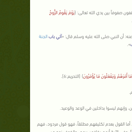
يَوْمَ يَقُومُ الرُّوحُ
ه: أن النبي صلى الله عليه وسلم قال: «
آتي باب
الجنة
».
َا أَمَرَهُمْ وَيَفْعَلُونَ مَا يُؤْمَرُونَ
} [التحريم:6].
.
ن، وإنهم ليسوا بداخلين في الوعد والوعيد.
م. أما القول بعدم تكليفهم مطلقاً، فهو قول مردود، فهم
} [النحل:50]. وفي الآية أنهم يخافون ربهم، والخوف نوع من