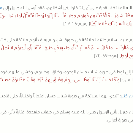
لله الملائكة القدرة على أن يتشكلوا بغير أشكالهم، فقد أرسل الله جبريل إلى
م
مَكَانًا شَرْقِيًّا . فَاتَّخَذَتْ مِن دُونِهِمْ حِجَابًا فَأَرْسَلْنَا إِلَيْهَا رُوحَنَا فَتَمَثَّلَ لَهَا بَشَرًا سَوِيً
َبِّكِ لأَهَبَ لَكِ غُلامًا زَكِيًّا
} [مريم:16-19].
يم عليه السلام جاءَته الملائكة في صورة بشر، ولم يعرف أنهم ملائكة حتى كشف
َى قَالُواْ سَلاَمًا قَالَ سَلاَمٌ فَمَا لَبِثَ أَن جَاء بِعِجْلٍ حَنِيذٍ . فَلَمَّا رَأَى أَيْدِيَهُمْ لاَ تَصِلُ إِلَ
ْمِ لُوطٍ
} [هود:69-70].
 إلى لوط في صورة شباب حِسان الوجوه، وضاق لوط بهم، وخشي عليهم قومه، ف
لمين: {
وَلَمَّا جَاءتْ رُسُلُنَا لُوطًا سِيءَ بِهِمْ وَضَاقَ بِهِمْ ذَرْعًا وَقَالَ هَذَا يَوْمٌ عَصِيبٌ
بن كثير
: "تبدى لهم الملائكة في صورة شباب حِسان امتحاناً واختباراً، حتى قام
ن جبريل يأتي الرسول صلى الله عليه وسلم في صفات متعددة، فتارةً يأتي في 
 في صورة أعرابي.