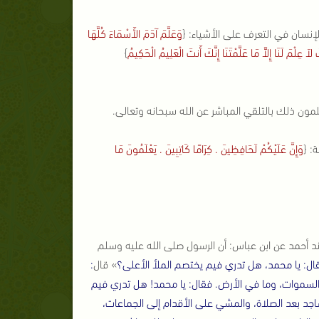
لإنسان في التعرف على الأشياء: {
وَعَلَّمَ آدَمَ الأَسْمَاءَ كُلَّهَا
ِلْمَ لَنَا إِلاَّ مَا عَلَّمْتَنَا إِنَّكَ أَنتَ الْعَلِيمُ الْحَكِيمُ
}
مون ذلك بالتلقي المباشر عن الله سبحانه وتعالى.
: {
وَإِنَّ عَلَيْكُمْ لَحَافِظِينَ . كِرَامًا كَاتِبِينَ . يَعْلَمُونَ مَا
ند أحمد عن ابن عباس: أن الرسول صلى الله عليه وسلم
ل: يا محمد، هل تدري فيم يختصم الملأ الأعلى؟
»
قال
:
 السموات، وما في الأرض. فقال: يا محمد! هل تدري فيم
جد بعد الصلاة، والمشي على الأقدام إلى الجماعات،