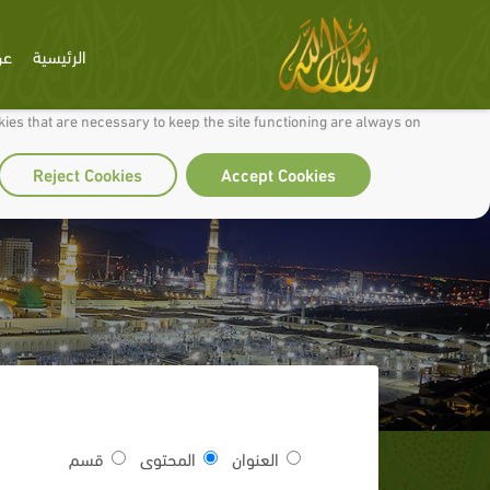
الرئيسية
عن
 to make our site work well for you and so we can continually improve it.
ies that are necessary to keep the site functioning are always on
Reject Cookies
Accept Cookies
العنوان
المحتوى
قسم