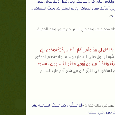
يل والناس نيام. قال: صدقت، ومن فعل ذلك عاش بخير،
إني أسألك فعل الخيرات، وترك المنكرات، وحبّ المساكين،
ن
».
يقظة فقد غلط، وهو في السنن من طرق، وهذا الحديث
{
مَا كَانَ لِي مِنْ عِلْمٍ بِالْمَلإٍ الأَعْلَى إِذْ يَخْتَصِمُونَ . إِن
 قد فسَّره الرسول صلى الله عليه وسلم. والاختصام المذكور
سَوَّيْتُهُ وَنَفَخْتُ فِيهِ مِن رُّوحِي فَقَعُوا لَهُ سَاجِدِينَ . فَسَجَدَ
فالاختصام المذكور في القرآن كان في شأن آدم عليه السلام
 بهم في ذلك فقال: «
ألا تصفُّون كما تصفّ الملائكة عند
ويتراصون في الصف
».