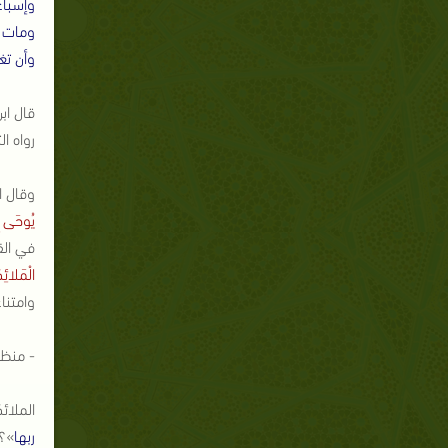
وإسبا
ومات ب
وأن تغ
قال اب
رواه ا
وقال ا
يُوحَى إِلَي
في الق
الْمَلائِك
وامتنا
- منظ
الملائ
ربها
»؟ 