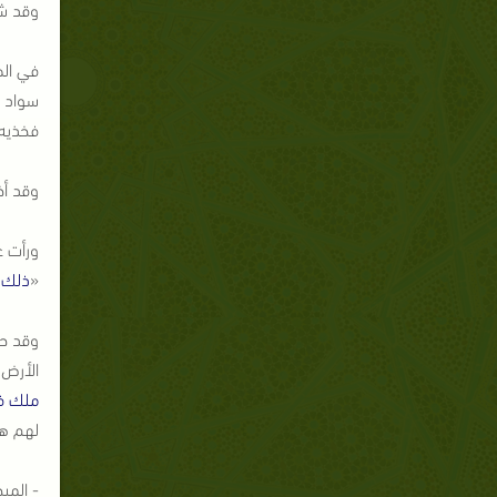
وقد ش
في ال
سواد ا
فخذيه،
وقد أخ
ورأت ع
«
ذلك ج
وقد حد
الأرض 
ملك في
لهم ه
- المب