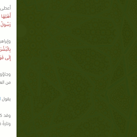
أعطى ا
أَهْلِهَا 
رَسُولُ ر
وإبراه
بِالْبُشْر
إِلَى قَو
وجاؤوا
من العا
يقول
ا
وقد كا
وتارةً