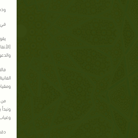
وذم
في 
يقول
[الأنفال:24]، "يأمر تعالى عباده المؤمن
والدعو
فال
الفاني
ومقياس
من م
ونبدأ 
وغياب 
دقة