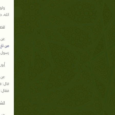
ولو
الله، د
قصة
عن ع
من نارٍ
رسول ا
أبو
عن 
قال: ف
فقال: 
الش
عن أ