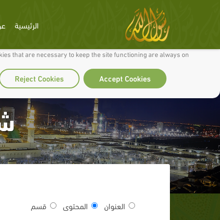
الرئيسية
عن
 to make our site work well for you and so we can continually improve it.
ies that are necessary to keep the site functioning are always on
Reject Cookies
Accept Cookies
شه
العنوان
المحتوى
قسم