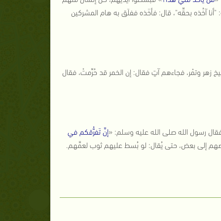
"أنا آخُذه بحقِّه"، قال: فأخَذه ففلَق به هام المشركين
 زهر وتمْر، فجاءهم آتٍ فقال: إن الخمر قد حُرِّمتْ، فقال
ية، فقال رسول الله صلى الله عليه وسلم: «
إنَّ تَفرُّقكم في
 بعضهم إلى بعض، حتى يُقال: لو بُسط عليهم ثوب لعمَّهم.