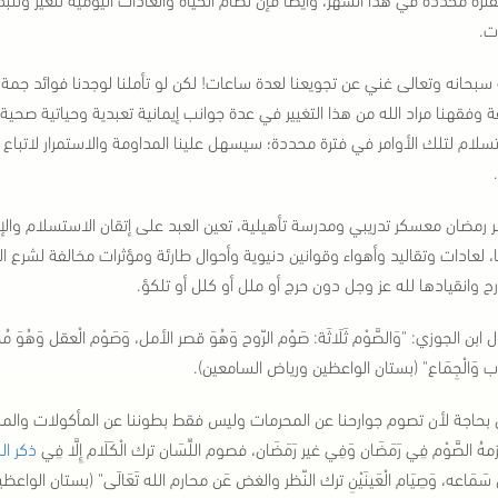
ات.
ه سبحانه وتعالى غني عن تجويعنا لعدة ساعات! لكن لو تأملنا لوجدنا فوائد جمة
ة وفقهنا مراد الله من هذا التغيير في عدة جوانب إيمانية تعبدية وحياتية صح
سلام لتلك الأوامر في فترة محددة؛ سيسهل علينا المداومة والاستمرار لاتباع 
 رمضان معسكر تدريبي ومدرسة تأهيلية، تعين العبد على إتقان الاستسلام والإح
نا، لعادات وتقاليد وأهواء وقوانين دنيوية وأحوال طارئة ومؤثرات مخالفة لشرع
رح وانقيادها لله عز وجل دون حرج أو ملل أو كلل أو تلكؤ.
 ابن الجوزي: "وَالصَّوْم ثَلَاثَة: صَوْم الرّوح وَهُوَ قصر الأمل، وَصَوْم الْعقل وَهُوَ مُخَال
اب وَالْجِمَاع" (بستان الواعظين ورياض السامعين).
بحاجة لأن تصوم جوارحنا عن المحرمات وليس فقط بطوننا عن المأكولات والمشروبا
َيلْزمهُ الصَّوْم فِي رَمَضَان وَفِي غير رَمَضَان، فصوم اللِّسَان ترك الْكَلَام إِلَّا فِي
ذكر ال
 سَمَاعه، وَصِيَام الْعَينَيْنِ ترك النّظر والغض عَن محارم الله تَعَالَى" (بستان الواعظي