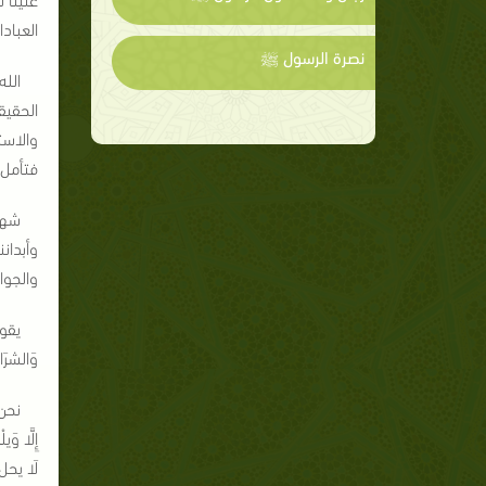
العباد
نصرة الرسول ﷺ
الل
الحقيق
والاست
فتأمل.
شهر
وأبدان
والجوا
يقول
وَالشرَ
نحن 
إِلَّا و
لَا يحل