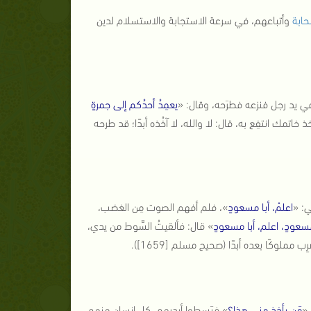
حابة
وأتباعهم، في سرعة الاستجابة والاستسلام لدين
في يد رجل فنزعه فطرَحه، وقال: «
يعمِدُ أحدُكم إلى جمرةٍ
تمك انتفِع به، قال: لا والله، لا آخُذه أبدًا؛ قد طرحه
ي: «
اعلمْ، أبا مسعودٍ
»، فلم أفهم الصوت مِن الغضب،
 مسعودٍ، اعلم، أبا مسعودٍ
» قال: فألقيتُ السَّوط من يدي،
ب مملوكًا بعده أبدًا (صحيح مسلم [1659]).
 «
مَن يأخذ مني هذا؟
» فبَسطوا أيديهم، كل إنسان منهم