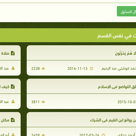
ال السابق
ت في نفس القسم
لَا هُمْ يَحْزَنُونَ
صلاة 
مد قوشتي عبد الرحيم
عبد ال
2238
2016-11-13
ق التواضع في الإسلام
كيف تص
عبد ال
3811
 روائع ابن القيم في الشرك
مكان 
 أحمد حجازي
أبو ال
2459
2017-03-26