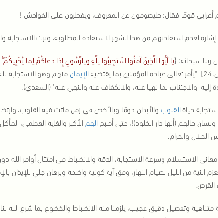
 أعرابي قومًا فقال: طيصومون عن المعروف، ويفطرون على الفواحش"!
إشارة لعدم استفادتهم من هذا الشهر الاستفادة المطلوبة، وترك الاستجابة وا
 ربنا سبحانه: {
يَا أَيُّهَا الَّذِينَ آمَنُوا اسْتَجِيبُوا لِلَّهِ وَلِلرَّسُولِ إِذَا دَعَاكُمْ لِمَا يُحْيِيكُمْ ۖ وَ
ين بما يقتضيه
الإيمان
منهم وهو الاستجابة لله ول
ة إليه، والاجتناب لما نهيا عنه، والانكفاف عنه والنهي عنه" (السعدي).
استجابة حياة
القلوب
والأبدان دومًا وبالأخص في زمن ماتت فيه القلوب، وارتضى
ة ولسان حالهم (أنها دار الخلود)!، حتى أصبح
الهم
الأكبر والغاية العظمى، المأك
 الحلال والحرام.
عاني الاستسلام وسرعة الاستجابة، الدقة والانضباط في امتثال أوامر الله دون 
بعزم النية من الليل لصيام النهار، وفق آية كونية واضحة وبرهان جلي للإيذان ب
القرص.
 متناهية وتفصيل دقيق عجيب، يلزمنا منه الانضباط والخضوع بما شرع الله لنا