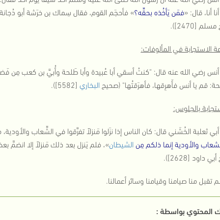
نا أنا، قال: «
فمَن يَأخُذه بحقِّه؟
» فأحجَم القوم، فقال سِماك بن خرَشة أبو دُجانة: 
لم [2470]).
ة الاستجابة في المألوفات:
نس رضي الله عنه قال: "كنتُ أسقي أبا عُبيدة وأبا طَلحة وأُبيَّ بن كعب مِن فَضيخ
حة: قم يا أنس فأَهرِقها، فأهرَقتُها" (صحيح
البخاري
[5582]).
ستجابة بالجلوس:
بي ثعلبة الخُشَني قال: كان الناس إذا نزَلوا مَنزلاً تفرَّقوا في الشِّعاب والأود
شعاب والأودية إنما ذلكم مِن
الشيطان
»، فلم يَنزل بعد ذلك مَنزلاً إلا انضمَّ
ي داود [2628]).
م تقبل منا صيامنا وقيامنا وسائر أعمالنا.
 المحتوي بواسطة :