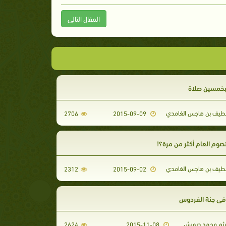
المقال التالى
بخمسين صلاة
لطيف بن هاجس الغامدي
2706
2015-09-09
وم العام أكثر من مرة؟!
لطيف بن هاجس الغامدي
2312
2015-09-02
في جنة الفردوس
هيثم محمد درويش
2624
2015-11-08