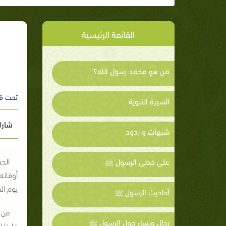
القائمة الرئيسية
من هو محمد رسول الله؟
تحت ق
السيرة النبوية
شارك
شبهات و ردود
الحم
على خطى الرسول ﷺ
أوقاته
يوم ال
أحاديث الرسول ﷺ
من 
رجال ونساء حول الرسول ﷺ
علينا 