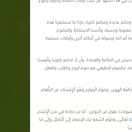
 وحكم عديدة ومنافع كثيرة، فإذا ما استشعرنا هذه
ية معنوية وحسية، وأحسنا الاستجابة والخضوع
ما أمر الله ورسوله في أحكام أخرى وأوقات مستمرة
سان في الطاعة والعبادة، وأن لا تخضع قلوبنا وأنفسنا
 الله، فالصوم الحقيقي هو صوم الروح والقلب والعقل
فَة الْهوى، وَصَوْم الْجَوَارِح وَهُوَ الْإِمْسَاك عَن الطَّعَام
ت! يقول ابن الجوزي: "مَا من جارحة فِي بدن الْإِنْسَان
له
تَعَالَى، وَصَوْم السّمع ترك الإصغاء إِلَى الْبَاطِل وَإِلَى مَا
ن).