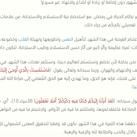
لشهور دون إضافة أو زيادة أو ابتداع واجتهاد غير مسوغ!
ير نظام الحياة في رمضان، مع استحضار نية الاستسلام والاستجابة، من علامات
فصيلي بالحِكَم من جراء ذلك.
غتنام الفرصة في هذا الشهر، لتأهيل
النفس
وتطويعها وتهيئة
القلب
وخضوعه، وج
ات؛ ثمرة عظيمة وأثر كبير من آثار حسن الاستسلام وطيب الاستجابة، لتكون داف
نحن بحاجة لأن نخضع ونستسلم لتعاليم ديننا، ونستثمر نفحات هذا الشهر، في ز
 والانهزام والهوان، وربنا سبحانه وتعالى يقول: {
فَاسْتَمْسِكْ بِالَّذِي أُوحِيَ إِلَيْكَ 
زَّل على قلبك، فإنه هو الحق، وما يَهدي إليه هو الحق المُفضي إلى صراط الله المس
ير
).
ول سبحانه: {
لَقَدْ أَنزَلْنَا إِلَيْكُمْ كِتَابًا فِيهِ ذِكْرُكُمْ ۖ أَفَلَا تَعْقِلُونَ
} [الأنبي
ر الصادقة فاعتقدتموها، وامتثلتم ما فيه من الأوامر، واجتنبتم ما فيه من النو
 حققنا هذه الثمرة في هذا الشهر، نكون قد وفقنا لتحقيق المعنى الشمولي للإس
 بالذل والحب والطاعة لله والرغبة والرهبة.