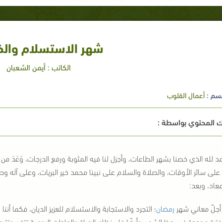
شهر الاستسلام وال
الكاتب : أيمن الشعبان
سم :
أعمال القلوب
 المحتوي بواسطة :
د لله الذي خصنا بشهر الطاعات، وأجزل لنا فيه المثوبة ورفع الدرجات، وَعَدَ من ص
 على سائر الأوقات، والصلاة والسلام على نبينا محمد خير البريات، وعلى آله و
معاد، وبعد:
أجلّ معاني شهر
رمضان
؛ التجرد والاستجابة والاستسلام للعزيز الديان، فكما أنن
لفترة محددة في هذا الشهر، وأيضًا فإن نظام الحياة والعادات اليومية تتغير وت