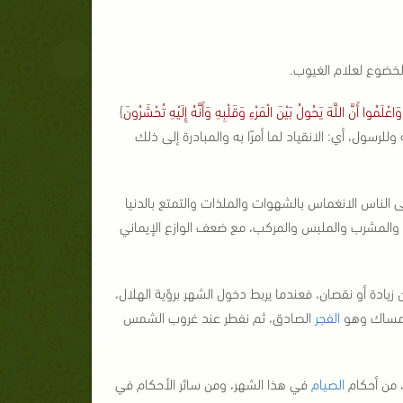
لخضوع لعلام الغيوب.
اعْلَمُوا أَنَّ اللَّهَ يَحُولُ بَيْنَ الْمَرْءِ وَقَلْبِهِ وَأَنَّهُ إِلَيْهِ تُحْشَرُونَ
}
لرسول، أي: الانقياد لما أمرًا به والمبادرة إلى ذلك
 الناس الانغماس بالشهوات والملذات والتمتع بالدنيا
ل والمشرب والملبس والمركب، مع ضعف الوازع الإيماني
زيادة أو نقصان، فعندما يربط دخول الشهر برؤية الهلال،
الإمساك وهو
الفجر
الصادق، ثم نفطر عند غروب الشمس
، من أحكام
الصيام
في هذا الشهر، ومن سائر الأحكام في