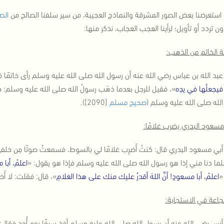
 استعرضنا بعض الصور المشرقة والنماذج العجيبة، من سير سلفنا الصالح من
الص
ون تردد أو تأويل؛ لرأينا العجب العجاب، نذكر منها:
 الخاتم من الذهب:
بد الله بن عباس رضي الله عنه أن رسول الله صلى الله عليه وسلم رأى خاتمًا 
 فيجعلُها في يدِه
»، فقيل للرجل بعدما ذهَب رسولُ الله صلى الله عليه وسلم: خذ خا
لله صلى الله عليه وسلم (
صحيح مسلم
[2090]).
 مسعود البدري يضرب غلامًا:
أبي مسعود البدري قال: كنتُ أَضرِب غلامًا لي بالسوط، فسمعتُ صوتًا مِن خلف
لما دنا مني إذا هو رسول الله صلى الله عليه وسلم فإذا هو يقول: «
اعلمْ، أبا
«
اعلمْ، أبا مسعودٍ! أنَّ اللهَ أقدرُ عليك منك على هذا الغلامِ
»، قال: فقلت: لا أَضرِ
جاعة في الاستجابة:
نس رضي الله عنه أن رسول الله صلى الله عليه وسلم أخذ سيفًا يوم أُحد فقال: