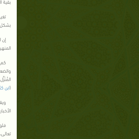
بقية ا
تغي
بشكل ت
إن ا
المنهي
كم 
والضعف
المُنَ
(
ابن كث
ويق
الأخبا
فلو
تعالى،