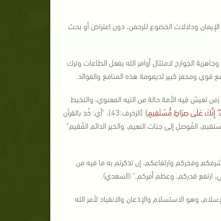
 الإيمان ودلالات الخضوع للرحمن، دون اعتراض أو بحث
اهزية الجوارح لامتثال أوامر الله بفعل الطاعات وترك
ع قوي ومحفز كبير لديمومة هذه المنافع والفوائد.
من تعيش فيه الأمة حالة من التيه المعنوي، والتخبط
ۖ إِنَّكَ عَلَىٰ صِرَاطٍ مُّسْتَقِيمٍ
} [الزخرف:43]، "أي: خُذ بالقرآن
تقيم، المُوصل إلى جنات النعيم، والخير الدائم المُقيم"
اء:10]، "أي: شرفكم وفخركم وارتفاعكم، إن تذكرتم به ما فيه من
اهي، ارتفع قدركم، وعظم أمركم." (السعدي).
لام، وهو الاستسلام والإذعان والانقياد لأمر الله