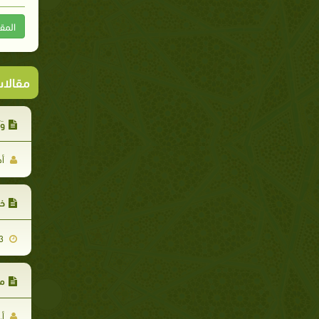
المق
مقالا
وَ
أح
خل
2015-10-03
من
أ.