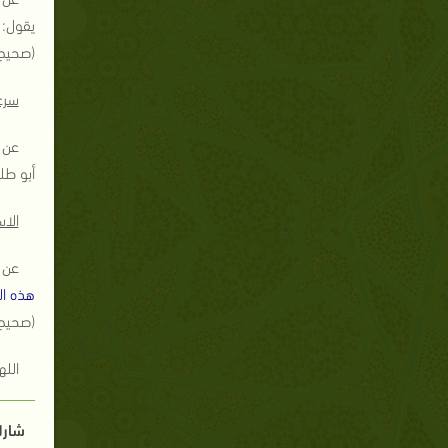
يقول: أ
(صحيح مس
سرع
عن أ
أبو طل
الا
عن أ
هذه ال
(صحيح أب
الله
شارك