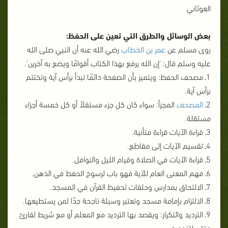
العوثاني
بعض الوسائل والطرق التي تعين على الحفظ:
روى مسلم عن
عمر بن الخطاب
رضي الله عنه أن النبي صلى الله
عليه وسلم قال: 'إن الله يرفع بهذا الكتاب أقوامًا ويضع به آخرين'.
1ـ مصحف الحفظ: ويتميز بأن الصفحة دائمًا تبدأ برأس آية وتختتم
برأس آية.
2ـ
المصحف
المجزأ: سواء كان كل جزء مستقلاً أو كل خمسة أجزاء
مستقلة.
3ـ قراءة الآيات قراءة متأنية.
4ـ تقسيم الآيات إلى مقاطع.
5ـ قراءة الآيات في الصلاة وقيام الليل والنوافل.
6ـ فهم المعنى العام للآية فهو باب لرسوخ الحفظ في الذهن.
7ـ الالتحاق بمدارس وحلقات تحفيظ القرآن في المسجد.
8ـ الالتزام بإمامة مسجد وتعتبر وسيلة ناجحة جدًا لمن يستطيعها.
9ـ الترديد والتكرار: ويقصد بها الترديد مع المعلم أو مع شريط لقارئ
متقن للتجويد.