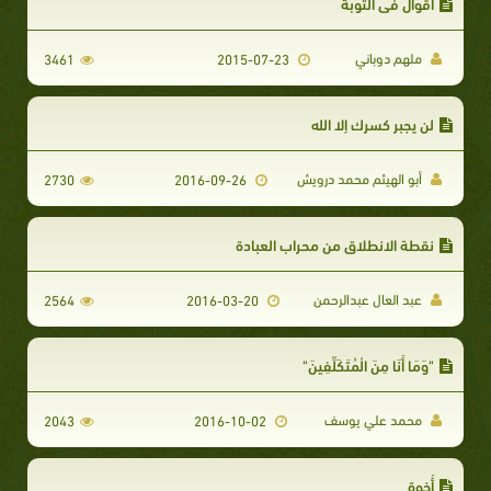
أقوال في التوبة
ملهم دوباني
3461
2015-07-23
لن يجبر كسرك إلا الله
أبو الهيثم محمد درويش
2730
2016-09-26
نقطة الانطلاق من محراب العبادة
عبد العال عبدالرحمن
2564
2016-03-20
"وَمَا أَنَا مِنَ الْمُتَكَلِّفِينَ"
محمد علي يوسف
2043
2016-10-02
أُخوة