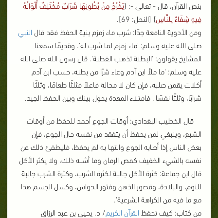
بنص القرآن، قال - تعالى -: {
يَخْرُجُ مِنْ بُطُونِهَا شَرَابٌ مُخْتَلِفٌ أَلْوَانُهُ
فِيهِ شِفَاءٌ لِلنَّاسِ
} [النحل: 69].
ومن الأدوية النافعة جدًا: شرب ماء زمزم بنية الحفظ فقد قال
النبي
صلى الله عليه وسلم: 'ماء زمزم لما شرب له'. وقديمًا سمعنا
المشايخ يقولون: 'البطنة تذهب الفطنة'. قال رسول الله صلى الله
عليه وسلم: 'ما ملأ ابن آدم وعاء شرًا من بطنه، حسب ابن آدم
أكلات يقمن صلبه، فإن كان لا محالة فاعلاً فثلثًا طعامًا، وثلثًا
شرابًا، وثلثًا نفسًا'. فامتلاء المعدة يحول بينك وبين الحفظ الجيد.
قال الخطيب البغدادي: أوقات الجوع أحمد للحفظ من أوقات
الشبع، وينبغي لمن يحفظ أن يتفقد من نفسه حال الجوع، فإن
بعض الناس إذا أصابه الجوع والتها به لم يحفظ، فليطفئ ذلك عن
نفسه بالشيء الخفيف كمص الرمان وما أشبه ذلك، ولا يكثر الأكل
قال ابن جماعة: كثرة الأكل جالبة لكثرة الشرب، وكثرة الشرب جالبة
للنوم، والبلادة، وقصور الذهن وفتور الحواس، وكسل الجسم هذا
مع ما فيه من الكراهة الشرعية'.
من كتاب: كيف تحفظ
القرآن الكريم
/ د. يحيى بن عبد الرزاق