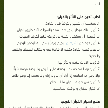
لك.
آداب تعين على التأثر بالقرآن:
1ـ يستحب أن يتطهر ويتوضأ قبل القراءة.
2ـ أن يستاك فيطيب وينظف فمه بالسواك لأنه طريق القرآن.
3ـ الأفضل أن يستقبل القبلة عن قراءته لأنها أشرف الجهات.
4ـ أن يتعوذ من
الشيطان
الرجيم ويقرأ بسم الله الرحمن الرحيم.
5ـ عدم قطع القراءة بكلام لا فائدة فيه واجتناب الضحك واللغط
والحديث.
6ـ ترديد الآيات للتدبر والتأثر بها.
7ـ أن يحترم المصحف فلا يضعه على الأرض ولا يضع فوقه شيئًا
ولا يرمي به لصاحبه إذا أراد أن يناوله إياه ولا يمسه إلا وهو طاهر.
8ـ أن يحسن صوته بالقرآن ما استطاع.
9ـ اختيار المكان والوقت المناسب.
علاج نسيان القرآن الكريم:
1ـ اللجوء إلى الله سبحانه وتعالى بالدعاء والتضرع إليه أن يلزم قلبك