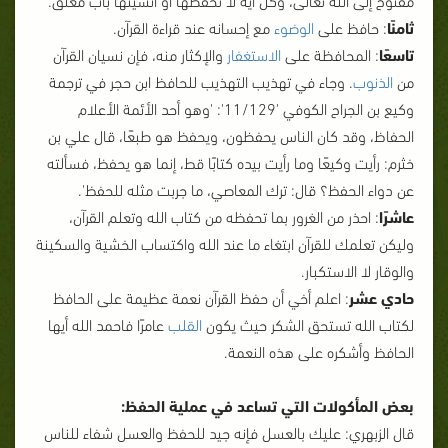
ثامنًا
: حافظ على
الوضوء
مع إحسانه عند قراءة القرآن.
تاسعًا
: المحافظة على
الاستغفار
والإكثار منه، فإن نسيان القرآن
من
الذنوب
. وجاء في تهذيب التهذيب للحافظ ابن حجر في ترجمة
وكيع بن الجراح الكوفي '11/129': 'وهو أحد الأئمة الأعلام
الحفاظ، وقد كان الناس يحفظون، ويحفظ هو طبعًا، قال علي بن
خثرم: رأيت وكيعًا وما رأيت بيده كتابًا قط، إنما هو يحفظ، فسألته
عن دواء الحفظ؟ قال: ترك المعاصي، ما جربت مثله للحفظ'.
عاشرًا
: احذر من الغرور بما تحفظه من كتاب الله وتعلم القرآن،
وليكن تعلمك للقرآن ابتغاء ما عند الله واكتساب الخشية والسكينة
والوقار لا الاستكبار.
حادي عشر
: اعلم أخي أن حفظ القرآن نعمة عظيمة على الحافظ
لكتاب الله تستحق الشكر حيث يكون
القلب
عامرًا فاحمد الله أيها
الحافظ وأشكره على هذه النعمة.
بعض المأكولات التي تساعد في عملية الحفظ:
قال الزبهري: عليك بالعسل فإنه جيد للحفظ والعسل شفاء للناس