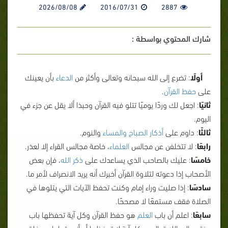
2026/08/08
2016/07/31
2887
شارك المحتوي بواسطة :
أ
ولًا
: تضرع إلى الله سبحانه وتعالى وأكثر من
الدعاء
بأن يعينك
على
حفظ القرآن
.
ثانيًا
: اجعل لك وردًا يوميًا تتلو فيه القرآن وحبذا ألا يقل عن جزء في
اليوم.
ثالثًا
: داوم على
أذكار الصباح والمساء
والنوم.
رابعًا
: لا تتخلفن عن مجالس
العلماء
، خاصة مجالس القراء إلا لعذر.
خامسًا
: عليك بالصاحب الذي يساعدك على
ذكر الله
، فإن بعض
الأصحاب إذا دعوته لتلاوة القرآن أخبرك أنه يريد الانصراف لأمر ما.
سادسًا
: إذا صليت وراء إمام وكنت تحفظ الآيات التي يتلوها في
الصلاة فقف مستمعًا لا مصححًا.
سابعًا
: اعلم أن باب
العلم
هو حفظ القرآن وكل آية تحفظها باب
مفتوح إلى الله تعالى، وكل آية لا تحفظها أو أنسيتها باب مغلق.