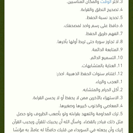
3ـ اختر
الوقت
والمكان المناسبين.
4ـ تصحيح النطق والقراءة.
5ـ تحديد نسبة الحفظ.
6ـ حافظ على رسم واحد لمصحفك.
7ـ الفهم طريق الحفظ.
8ـ لا تجاوز سورة حتى تربط أولها بآخرها.
9ـ المتابعة الدائمة.
10ـ التسميع الدائم.
11ـ العناية بالمتشابهات.
12ـ اغتنام سنوات الحفظ الذهبية. احذر:
1ـ العجب والرياء.
2ـ أكل الحرام والمتشابه.
3ـ الاستهزاء بالآخرين ممن لا يحفظ أو لا يحسن القراءة.
4ـ المعاصي والذنوب كبيرها وصغيرها.
5ـ ترك المداومة والتعهد بقراءته ولو بأصعب الظروف ولو حصل
مثل ذلك فبادر بالقضاء. واسأل الله أن يحببك للقرآن ويحبب القرآن
إليك وأن يجعله في السويداء من قلبك حافظًا له عاملاً به مؤنسًا