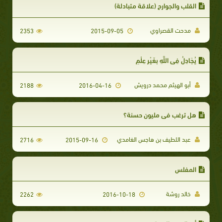
القلب والجوارح (علاقة متبادلة)
مدحت القصراوي
2353
2015-09-05
يُجَادِلُ فِي اللَّهِ بِغَيْرِ عِلْمٍ
أبو الهيثم محمد درويش
2188
2016-04-16
هل ترغب في مليون حسنة؟
عبد اللطيف بن هاجس الغامدي
2716
2015-09-16
المفلس
خالد روشة
2262
2016-10-18