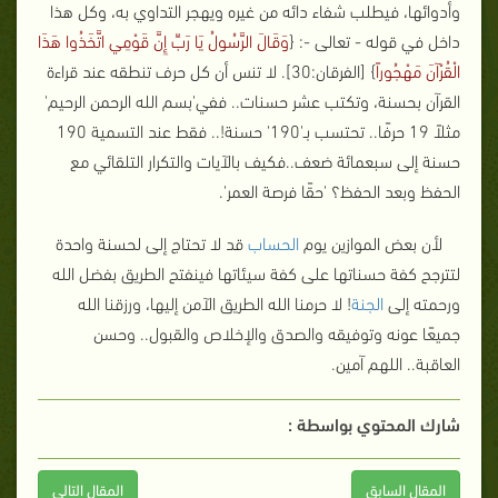
وأدوائها، فيطلب شفاء دائه من غيره ويهجر التداوي به، وكل هذا
داخل في قوله - تعالى -: {
وَقَالَ الرَّسُولُ يَا رَبِّ إِنَّ قَوْمِي اتَّخَذُوا هَذَا
الْقُرْآنَ مَهْجُوراً
} [الفرقان:30]. لا تنس أن كل حرف تنطقه عند قراءة
القرآن بحسنة، وتكتب عشر حسنات.. ففي'بسم الله الرحمن الرحيم'
مثلاً 19 حرفًا.. تحتسب بـ'190' حسنة!.. فقط عند التسمية 190
حسنة إلى سبعمائة ضعف..فكيف بالآيات والتكرار التلقائي مع
الحفظ وبعد الحفظ؟ 'حقًا فرصة العمر'.
لأن بعض الموازين يوم
الحساب
قد لا تحتاج إلى لحسنة واحدة
لتترجح كفة حسناتها على كفة سيئاتها فينفتح الطريق بفضل الله
ورحمته إلى
الجنة
! لا حرمنا الله الطريق الآمن إليها، ورزقنا الله
جميعًا عونه وتوفيقه والصدق والإخلاص والقبول.. وحسن
العاقبة.. اللهم آمين.
شارك المحتوي بواسطة :
المقال السابق
المقال التالى