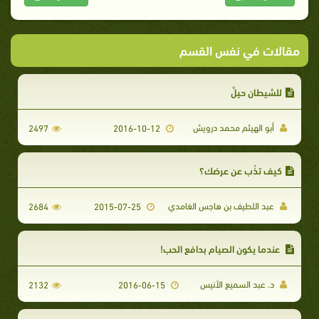
مقالات في نفس القسم
للشيطان حيلٌ
أبو الهيثم محمد درويش
2497
2016-10-12
كيف تذُب عن عرضك؟
عبد اللطيف بن هاجس الغامدي
2684
2015-07-25
عندما يكون الصيام بدافع الحب!
د. عبد السميع الأنيس
2132
2016-06-15