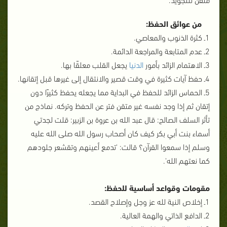
من عوائق الحفظ:
1ـ كثرة الذنوب والمعاصي.
2ـ عدم المتابعة والمراجعة الدائمة.
3ـ الاهتمام الزائد بأمور
الدنيا
يجعل القلب معلقًا بها.
4ـ حفظ آيات كثيرة في وقت قصير والانتقال إلى غيرها قبل إتقانها.
5ـ الحماس الزائد للحفظ في البداية مما يجعله يحفظ كثيرًا دون
إتقان ثم إذا وجد نفسه غير متقن فتر عن الحفظ وتركه. نماذج من
تأثر السلف الصالح: قال عبد الله بن عروة بن الزبير: قلت لجدتي
أسماء بنت أبي بكر كيف كان أصحاب رسول الله صلى الله عليه
وسلم إذا سمعوا القرآن؟ قالت: 'تدمع أعينهم وتقشعر جلودهم
كما نعتهم الله'.
مقومات وقواعد أساسية للحفظ:
1ـ إخلاص النية لله عز وجل وإصلاح القصد.
2ـ الدافع الذاتي والهمة العالية.