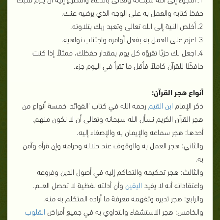
حفظ كتابه والعمل به على الوجه الذي يرضيه عنك.
2ـ أخلص النية إلى الله تعالى وتعبد ربك بتلاوته.
3ـ اعزم على العمل به بفعل أوامره واجتناب نواهيه.
4ـ اجعل لك حزبًا تقرؤه كل يوم بمقدار حفظك، فمثلاً إذا كنت
حافظًا للقرآن كاملاً فأقل ما تقرأ في اليوم جزء.
أنواع هجر القرآن:
ذكر الإمام
ابن القيم
رحمه الله في كتاب 'الفوائد' خمسة أنواع من
هجر القرآن الكريم نسأل الله سبحانه وتعالى أن لا نكون منهم.
أحدها: هجر سماعه والإيمان به والإصغاء إليه.
والثاني: هجر العمل به والوقوف عند حلاله وحرامه وإن قرأه وآمن
به.
والثالث: هجر تحكيمه والتحاكم إليه في أصول الدين وفروعه
واعتقاداته أنه لا يفيد
اليقين
وأن أدلته لفظية لا تحصل العلم.
والرابع: هجر تدبره وتفهمه معرفة ما أراده المتكلم به منه.
والخامس: هجر الاستشفاء والتداوي به في جميع أمراض
القلوب