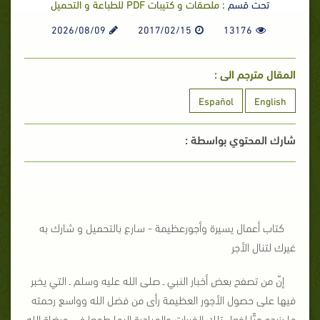
تحت قسم :
ملصقات و كتيبات PDF للطباعة و التحميل
2026/08/09
2017/02/15
13176
المقال مترجم الى :
Español
English
شارك المحتوي بواسطة :
كتاب أعمال يسيرة وأجورعظيمة - سارع بالتحميل و شارك به
غيرك لتنال الأجر
إنّ من تصفح بعض أخبار النبي ـ صلى الله عليه وسلم ـ التي يخبر
فيها على حصول الأجور العظيمة رأى من فضل الله وواسع رحمته
ما يزيده حبًّا لفعل تلك الخيرات والمبادرة إليها طمعا في مرضاة الله