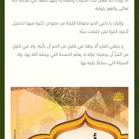
تعالى والفوز بثوابه.
وإليك يا باغي الخير نصوصًا قليلة من نصوص كثيرة فيها تحصيل
لأجور كثيرة لمن خلصت نيته.
و ينبغي للمرءِ ألا يزهَدَ في قليلٍ من الخيرِ أن يأتيَه، ولا في قليلٍ
من الشرِّ أن يجتنِبَه؛ فإنه لا يعلَم الحسنةَ التي يرحمُه الله بها، ولا
السيئةَ التي سخَطُ عليه
بها
.