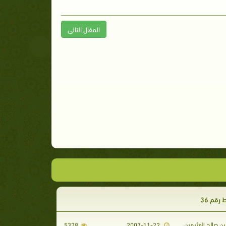
المقال التالى
رقم 36
ن صالح العثيمين
5378
2007-11-22