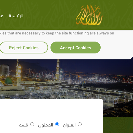
الرئيسية
عن
 to make our site work well for you and so we can continually improve it.
ies that are necessary to keep the site functioning are always on
Reject Cookies
Accept Cookies
العنوان
المحتوى
قسم