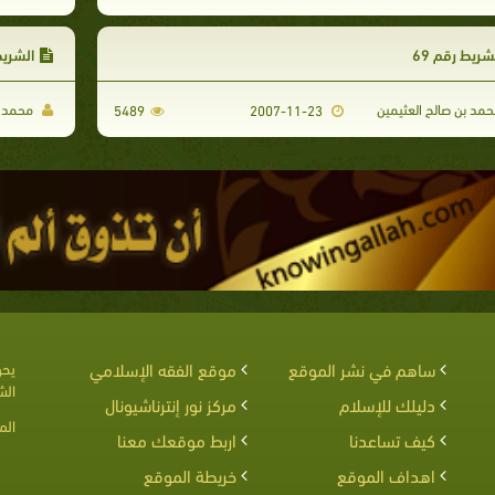
شريط رقم 69
الشريط 
مد بن صالح العثيمين
محمد ب
5489
2007-11-23
ساهم في نشر الموقع
موقع الفقه الإسلامي
يحق
الش
دليلك للإسلام
مركز نور إنترناشيونال
الم
كيف تساعدنا
اربط موقعك معنا
اهداف الموقع
خريطة الموقع