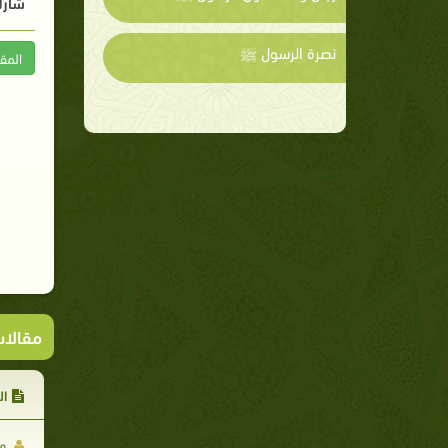
شارك
نصرة الرسول ﷺ
المق
مقالا
ال
مح