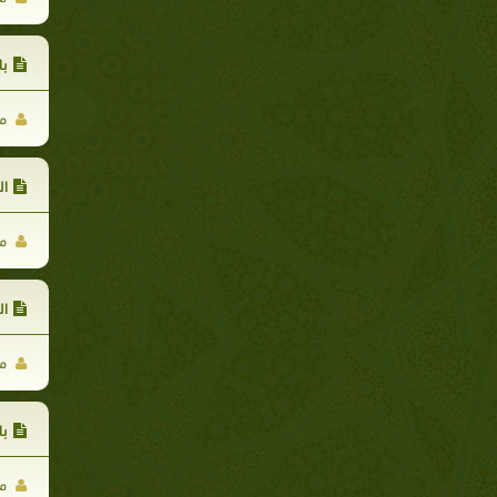
با
مح
ال
مح
ال
مح
با
مح