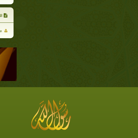
ال
مح