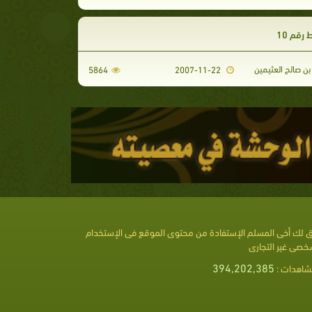
رقم 10
ن صالح العثيمين
5864
2007-11-22
 لك أخى المسلم الإستفادة من محتوى الموقع فى الإستخدام
خصى غير التجارى
394,202,385
شاهدات :