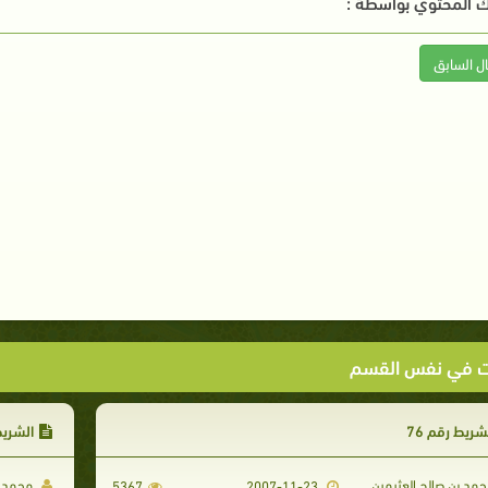
 المحتوي بواسطة :
ال السابق
ت في نفس القسم
شريط رقم 76
الشريط 
مد بن صالح العثيمين
محمد ب
5367
2007-11-23