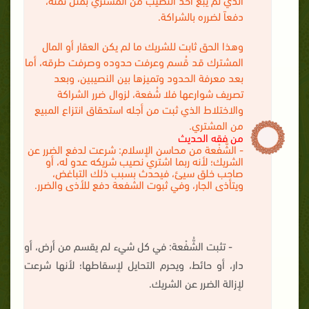
دفعاً لضرره بالشراكة.
وهذا الحق ثابت للشريك ما لم يكن العقار أو المال
المشترك قد قُسم وعرفت حدوده وصرفت طرقه، أما
بعد معرفة الحدود وتميزها بين النصيبين، وبعد
تصريف شوارعها فلا شُفعة، لزوال ضرر الشراكة
والاختلاط الذي ثبت من أجله استحقاق انتزاع المبيع
من المشتري.
من فقه الحديث
- الشُّفْعة من محاسن الإسلام: شرعت لدفع الضرر عن
الشريك؛ لأنه ربما اشتري نصيب شريكه عدو له، أو
صاحب خلق سيئ، فيحدث بسبب ذلك التباغض،
ويتأذى الجار، وفي ثبوت الشفعة دفع للأذى والضرر.
- تثبت الشُّفْعة: في كل شيء لم يقسم من أرض، أو
دار، أو حائط، ويحرم التحايل لإسقاطها؛ لأنها شرعت
لإزالة الضرر عن الشريك.