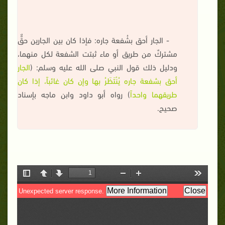
- الجار أحق بشُفعة جاره: فإذا كان بين الجارين حقٌّ
مشتركٌ من طريق أو ماء ثبتت الشفعة لكل منهما،
ودليل ذلك قول النبي صلى الله عليه وسلم: (
الجار
أحق بشفعة جاره يُنْتَظَرُ بها وإن كان غائباً، إذا كان
طريقهما واحداً
) رواه أبو داود وابن ماجه بإسناد
صحيح.