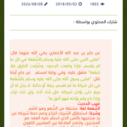
2026/08/08
2018/05/02
1802
شارك المحتوي بواسطة :
عن جابر بن عبد الله الأنصاري رضي الله عنهما قال:
"
قضى النبي صلى الله عليه وسلم بالشُّفعة في كل ما
لم يقسم، فإذا وقعت الحدود، وصُرِّفت الطرق فلا
شفعة
" متفق عليه، وفي رواية لمسلم عن جابر أيضا
قال: "
قضى رسول الله صلى الله عليه وسلم بالشُّفْعة
في كل شركة ما لم تقسم، ربعة أو حائط، لا يحل له أن
يبيع حتى يؤذن شريكه، فإن شاء أخذ، وإن شاء ترك،
وإذا باع ولم يؤذنه فهو أحق به
".
غريب الحديث
الشُّفْعة لغة
: مشتقة من الشَّفع وهو الضّم،
وشرعا:
استحقاق الشريك انتزاع وضم حصة شريكه من
يد مشتريها بالثمن الذي استقر عليه العقد مع
المشتري، وتتضح العلاقة بين المعنيين اللغوي
والشرعي، فإذا كانت الشفعة لغة بمعنى: الضم