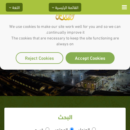
القائمة الرئيسية
اللغة
We use cookies to make our site work well for you and so we can
continually improve it.
The cookies that are necessary to keep the site functioning are
always on
الشُّفعة وأحكامها
Reject Cookies
Accept Cookies
البحث
العنوان
المحتوى
قسم