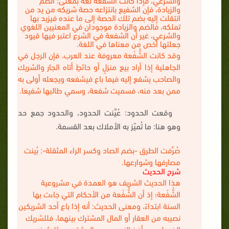
والزيادة، فإن الشفيع بانتزاعه حصة شريكه من يد من
انتقلت إليه بضم تلك الحصة إلى ما عنده فيزيد بها
تملكه، فالضم والزيادة موجودان في المعنيين اللغوي
والشرعي، غير أن الشفعة في الشرع اعتبر فيها قيود
جعلتها أخص من معناها في اللغة.
وقد كانت الشُّفْعة معروفة عند العرب، فإن الرجل في
الجاهلية إذا أراد بيع منزلٍ أو حائطٍ أتاه الجار والشريك
والصاحب يشفع إليه فيما باع فيشفعه ويجعله أولى به
ممن بعد منه، فسميت شفعة، وسمي طالبها شفيعا.
وقعت الحدود: عُيِّنت الحدود، والحدود جمع حد
وهو هنا: ما تُميّز به الأملاك بعد القسمة.
صُرِّفت الطرق -بضم الصاد وكسر الراء المثقلة-: بُينت
مصارفها وشوارعها.
شرح الحديث
هذا الحديث الشريف هو العمدة في مشروعية
الشُّفْعة؛ إذ أن الشُّفْعة من الأحكام التي جاءت بها
السنة ابتداءً، ومعنى الحديث: أنه إذا باع أحد الشريكين
نصيبه من العقار أو المال المشترك بينهما، فللشريك
الذي لم يبع أخذ النصيب من المشتري بمثل ثمنه،