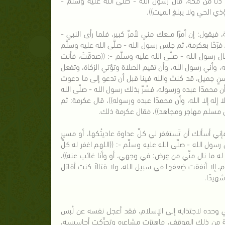
يؤذي الحي ولا يبلغ الميت)).
يقول: إن أمرًا منعك مني لأمرٌ كبير، فلما رأى النبي -
ء فرَحًا بعكرمة، ثم جلس رسول الله - صلَّى الله عليه وسلَّم
 رسول الله - صلَّى الله عليه وسلَّم -: ((صدقَتْ، فأنت
له، وأني رسول الله، وأن تقيم الصلاة وتؤتي الزكاة، وتفعل
حسنٍ جميل، قد كنتَ والله فينا قبل أن تدعو إلى ما دعوت
هد أن محمدًا عبده ورسوله، فسُرَّ بذلك رسول الله - صلَّى الله
ا إله إلا الله، وأن محمدًا عبده ورسوله))، قال عكرمة: ثم
أنِّي مسلم مهاجر ومجاهد))، فقال عكرمة ذلك.
فإني أسألك أن تَستغفر لي كلَّ عداوة عاديتُكها، أو مسيرٍ
الله - صلَّى الله عليه وسلَّم -: ((اللهم اغفر له كلَّ
ه ما نال منِّي من عِرض: في وجهي، أو وأنا غائب عنه))،
 إلا أنفقت ضِعفها في سبيل الله، ولا قتالاً كنت أقاتل
شهيدًا.
كفي وحده لاجتذابه إلى الإسلام، فقد أعجل نفسه عن لُبس
ر عكرمة من ذلك الموقف، فاهتزت مشاعره وتحرَّكت أحاسيسه،