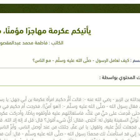
يأتيكم عكرمة مهاجرًا مؤمنًا، ف
الكاتب : فاطمة محمد عبدالمقصود
سم :
كيف تعامل الرسول - صلَّى الله عليه وسلَّم - مع الناس؟
 المحتوي بواسطة :
دالله بن الزبير - رضي الله عنه -: قالت أمُّ حكيم امرأة عكرمة بن أبي جهل: يا 
ه، فقال رسول الله - صلَّى الله عليه وسلَّم -: ((هو آمنٌ))، فخرجت أم حكيم 
ه حتى قَدِمت على حيٍّ من عَكٍّ، فاستغاثتهم عليه فأوثقوه رباطًا، وأدركت عكر
ُوتِيُّ السفينة يقول له: أخلِص، فقال: أيُّ شيء أقول؟ قال: قل لا إله إلا الله
، فجعلت تُلحُّ عليه، وتقول: يا ابن عمِّ، جئتك من عند أوصل الناس، وأبرِّ الن
 إني قد استأمنتُ لك محمدًا رسول الله - صلَّى الله عليه وسلَّم - قال: أنتِ فع
من غلامِك الرومي؟ فخبَّرته خبره، فقتَله عكرمة، وهو يومئذ لم يُسلم، فلما 