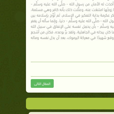
ت له الأمان من رسول الله - صلَّى الله عليه وسلَّم -
ا زوجُها امتنعَت عنه، وعلَّلت ذلك بأنه كافر وهي مسلمة،
كرمة بداية التفكير في الإسلام، ثم تُوِّج بإسلامه بين
لله - صلَّى الله عليه وسلَّم - دنيا، وإنما سأله أن يغفر
ليه وسلَّم - بأن يحمِل نفسه على الإنفاق في سبيل الله
كان يبذله في الجاهلية، ولقد برَّ بوعده، فكان من أشجع
وقع شهيدًا في معركة اليرموك، بعد أن بذل نفسه وماله
المقال التالى