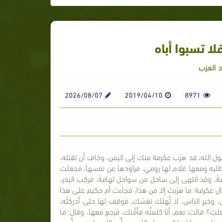
لا تسبوا أباه
 العزب
2026/08/07
2019/04/10
8971
رسول الله، قد هرَب عكرمة منك إلى اليمن، وخاف أن تقتله،
في طلبه ومعها غلام لها رومي، فراوَدها عن نفسها، فجعلت
مةَ، وقد انتهى إلى ساحل من سواحل تهامةَ، فركِب البحر،
، قال عكرمة: ما هرَبت إلا من هذا، فجاءت أم حكيم على هذا
اس، وخيرِ الناس، لا تُهلك نفسَك، فوقف لها حتى أدركتْه،
لتِ؟ قالت: نعم، أنا كلمتُه فأمَّنك، فرجع معها، وقال: ما
دنا من مكة، قال رسول الله - صلَّى الله عليه وسلَّم -