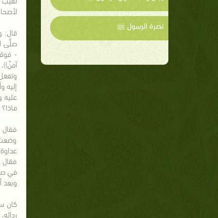
لأصحابه
نصرة الرسول ﷺ
قال: و
صلَّى ا
- فوقف
آمنٌ))
وتفعل)
إليه وأ
عليه و
ماذا؟ 
فقال ر
وضعت ف
عداوة 
فقال ع
في صدّ
وبعد أن
كان سل
ردائه،