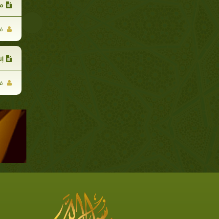
مر
فا
إن
فا