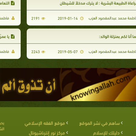
اعاة الطبيعة البشرية : لا يترك مدخلاً للشيطان
التعام
طمة محمد عبدالمقصود العزب
فاطمة 
2191
2019-01-14
ما أنا لكم بمنزلة الوالد:
يا عمر
طمة محمد عبدالمقصود العزب
فاطمة 
2243
2019-05-07
ساهم في نشر الموقع
موقع الفقه الإسلامي
يحق
الش
دليلك للإسلام
مركز نور إنترناشيونال