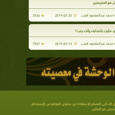
ل مع المتربصين
محمد عبدالمقصود العزب
2536
2019-03-25
ُو، صلَّيت بأصحابك وأنت جنب؟
محمد عبدالمقصود العزب
7507
2019-02-13
 لك أخى المسلم الإستفادة من محتوى الموقع فى الإستخدام
خصى غير التجارى