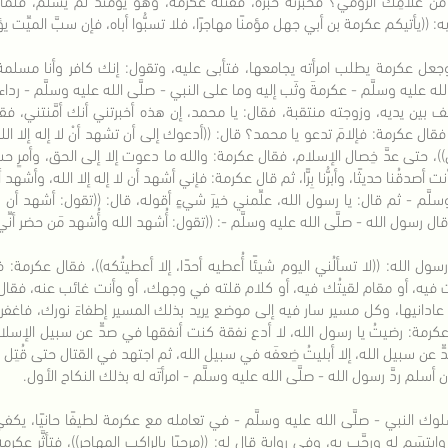
: ((يأتيكم عكرمة بن أبي جهل مؤمنًا مهاجرًا، فلا تسبُّوا أباه، فإن سبَّ الميِّت 
جعل عكرمة يطلب امرأته يجامعها، فتأبى عليه، وتقول: إنك كافر وأنا مسلمة، ف
لله عليه وسلَّم - عكرمةَ وثَب إليه وما على النبي - صلَّى الله عليه وسلَّم - ردا
 بين يديه، وزوجته منتقبة، فقال: يا محمد، إن هذه أخبرتني أنك أمَّنتني، فقال
، فقال عكرمة: فإلامَ تدعو يا محمد؟ قال: ((أدعوك إلى أن تشهد أنْ لا إله إلا ال
)، حتى عدَّ خِصال الإسلام، فقال عكرمة: والله ما دعوت إلا إلى الحق، وأمرٍ 
نت أصدقُنا حديثًا، وأبرُّنا بِرًّا، ثم قال عكرمة: فإني أشهد أن لا إله إلا الله، وأش
سلَّم - ثم قال: يا رسول الله، علِّمني خيرَ شيءٍ أقوله، قال: ((تقول: أشهد أن ل
قال رسول الله - صلَّى الله عليه وسلَّم -: ((تقول: أُشهد الله وأُشهد مَن حضر 
سول الله: ((لا تسألُني اليوم شيئًا أُعطيه أحدًا، إلا أعطيتُكه))، فقال عكرمة: 
يه، أو مقام لقيتُك فيه، أو كلام قلته في وجهك، أو وأنت غائب عنه، فقال رسول 
عادانيها، وكل مسير سار فيه إلى موضع يريد بذلك المسير إطفاءَ نورك، فاغفر ل
كرمة: رضيتُ يا رسول الله، لا أدع نفقة كنت أنفقها في صدٍّ عن سبيل الإسلام،
ٍ عن سبيل الله، إلا أبليتُ ضِعفَه في سبيل الله، ثم اجتهد في القتال حتى قُتِل 
 أسلم ردَّ رسول الله - صلَّى الله عليه وسلَّم - امرأتَه له بذلك النكاح الأول.
وك النبي - صلَّى الله عليه وسلَّم - في تعامله مع عكرمة لطيفًا حانيًا، ي
 وابتسَم له ورحَّب به، وفي رواية قال له: ((مرحبًا بالراكب المهاجر))، فتأثَّ