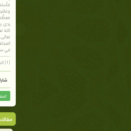
فأسلم،
وغامَر
فعظَّم
يدي رس
الله ت
تعالى 
المجاه
في سبيل
------
[1] السيرة النبوية؛ د .علي الصلابي.
شارك
المق
مقالا