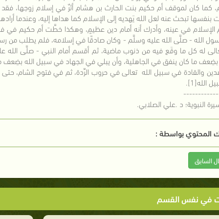
 كما كان لموقف أم حكيم بنت الحارث بن هشام أثرٌ في إسلام زوجها، فقد أخذ
ت بنفسها تبحث عنه لعل الله يَهديه إلى الإسلام كما هداها إليه، وعندما أراده
 الإسلام في عينه، وأدرك أنه أمام دين عظيمٍ، وهكذا خطَّت أم حكيم في فكر ع
ول الله - صلَّى الله عليه وسلَّم - وكان صادقًا في إسلامه، فلم يطلب من رسول ا
عالى له كل ما وقَع فيه من ذنوب ماضية، ثم أقسم أمام النبي - صلَّى الله ع
بضِعف ما كان ينفق في الجاهلية، وأن يبلي في الجهاد في سبيل الله بضِعف ما 
دين والقادة في سبيل الله تعالى في حروب الرِّدة، ثم في فتوح الشام، حتى 
 الله[1].
------------
 المحتوي بواسطة :
ال السابق
ت في نفس القسم