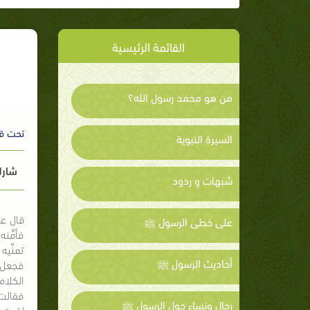
القائمة الرئيسية
من هو محمد رسول الله؟
تحت ق
السيرة النبوية
شارك
شبهات و ردود
قال عب
على خطى الرسول ﷺ
فأمِّن
تمنِّي
أحاديث الرسول ﷺ
فجعل ن
الكلام
فقالت:
رجال ونساء حول الرسول ﷺ
لقيتِ 