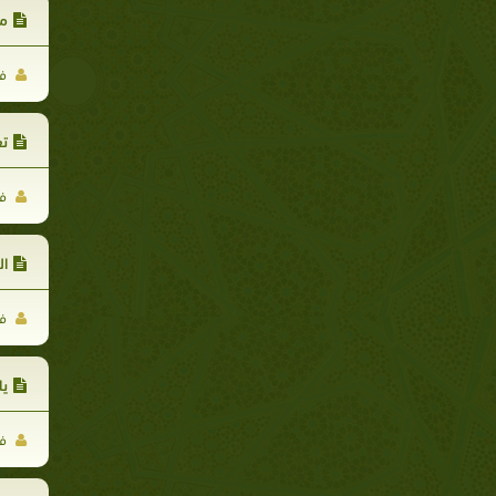
مع
فا
تع
فا
ال
فا
يا
فا