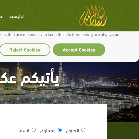
الرئيسية
عن
 to make our site work well for you and so we can continually improve it.
ies that are necessary to keep the site functioning are always on
Reject Cookies
Accept Cookies
يأتيكم عكر
العنوان
المحتوى
قسم