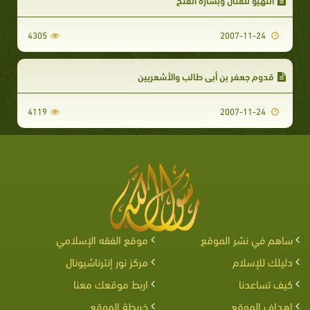
4305
2007-11-24
قدوم جعفر بن أبي طالب والأشعريين‏‏
4119
2007-11-24
ساهم في نشر الموقع
موقع الفقه الإسلامي
دليلك للإسلام
مركز نور إنترناشيونال
كيف تساعدنا
اربط موقعك معنا
اهداف الموقع
خريطة الموقع