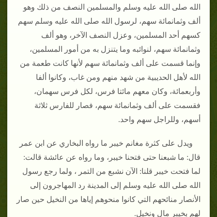
الله صلى الله عليه وسلم والمسلمين النصف من ذلك وهو
ألف وثمانمائة سهم، لرسول الله صلى الله عليه وسلم سهم
كسهم أحد المسلمين، وعزل النصف الآخر، وهو ألف
وثمانمائة سهم، لنوائبه وما يتنزل به من أمور المسلمين،
وإنما قسمت على ألف وثمانمائة سهم لأنها كانت طعمة من
الله لأهل الحديبية من شهد منهم ومن غاب، وكانوا ألفا
وأربعمائة، وكان معهم مائتا فرس، لكل فرس سهمان،
فقسمت على ألف وثمانمائة سهم، فصار للفارس ثلاثة
أسهم، وللراجل سهم واحد‏.‏
ويدل على كثرة مغانم خيبر ما رواه البخاري عن ابن عمر
قال‏:‏ ما شبعنا حتى فتحنا خيبر، وما رواه عن عائشة قالت‏:‏
لما فتحت خيبر قلنا‏:‏ الآن نشبع من التمر ، ولما رجع رسول
الله صلى الله عليه وسلم إلى المدينة رد المهاجرون إلى
الأنصار منائحهم التي كانوا منحوهم إياها من النخيل حين صار
لهم بخيبر مال ونخيل‏.