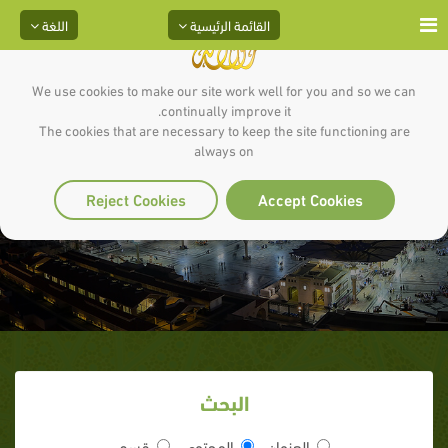
القائمة الرئيسية
اللغة
We use cookies to make our site work well for you and so we can
continually improve it.
The cookies that are necessary to keep the site functioning are
always on
قسمة الغنائم‏‏
Reject Cookies
Accept Cookies
البحث
العنوان
المحتوى
قسم