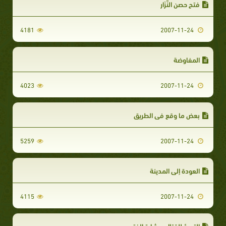
فتح حصن النَّزَار‏
4181
2007-11-24
المفاوضة‏‏
4023
2007-11-24
بعض ما وقع في الطريق‏
5259
2007-11-24
العودة إلى المدينة‏
4115
2007-11-24
التهيؤ للقتال وبشارة الفتح‏‏