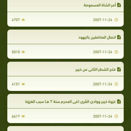
أمر الشاة المسمومة‏
4707
2007-11-24
اتصال المنافقين باليهود‏‏
5010
2007-11-24
فتح الشطر الثاني من خيبر‏
4151
2007-11-24
غزوة خيبر ووادي القُري (‏في المحرم سنة 7 هـ‏)‏ سبب الغزوة
6617
2007-11-24