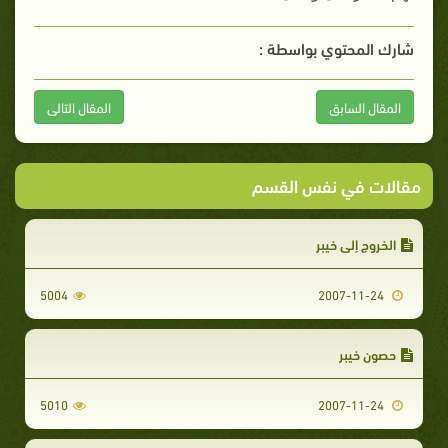
شارك المحتوي بواسطة :
المقال السابق
المقال التالى
مقالات في نفس القسم
الخروج إلى خيبر‏
5004
2007-11-24
حصون خيبر‏‏
5010
2007-11-24