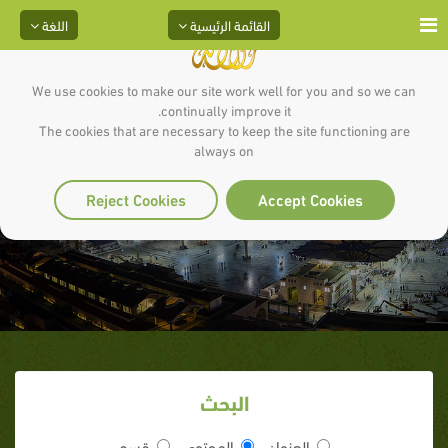
القائمة الرئيسية
اللغة
We use cookies to make our site work well for you and so we can
continually improve it.
The cookies that are necessary to keep the site functioning are
always on
تطبيق بلغوا
Reject Cookies
Accept Cookies
البحث
العنوان
المحتوى
قسم