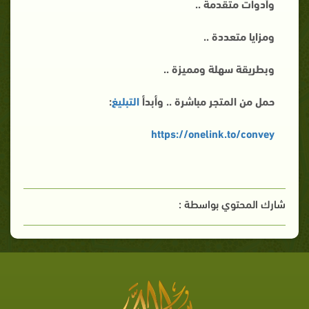
وأدوات متقدمة ..
ومزايا متعددة ..
وبطريقة سهلة ومميزة ..
حمل من المتجر مباشرة .. وأبدأ
التبليغ
:
https://onelink.to/convey
شارك المحتوي بواسطة :