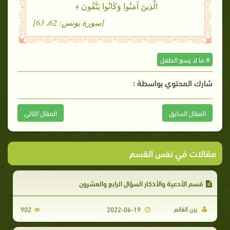
الَّذِينَ آمَنُوا وَكَانُوا يَتَّقُونَ ﴾
[سورة يونس: 62، 63]
# ما لا يسع الطفل
شارك المحتوي بواسطة :
المقال السابق
المقال التالى
مقالات في نفس القسم
قسم الأدعية والأذكار السؤال الرابع والعشرون
يزن الغانم
902
2022-06-19