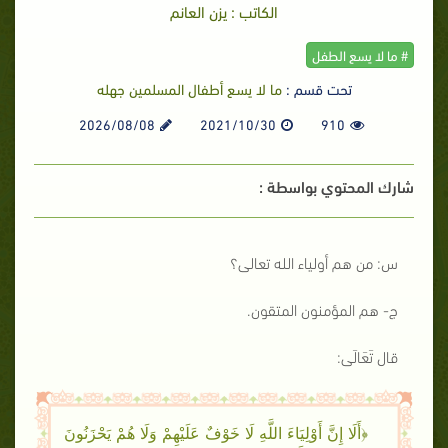
الكاتب : يزن العانم
# ما لا يسع الطفل
تحت قسم :
ما لا يسع أطفال المسلمين جهله
2026/08/08
2021/10/30
910
شارك المحتوي بواسطة :
س: من هم أولياء الله تعالى؟
ج- هم المؤمنون المتقون.
قال تَعَالَى:
﴿أَلَا إِنَّ أَوْلِيَاءَ اللَّهِ لَا خَوْفٌ عَلَيْهِمْ وَلَا هُمْ يَحْزَنُونَ