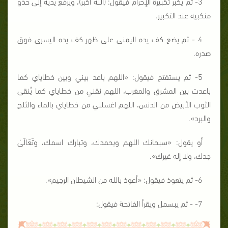
3- ثم يكبر تكبيرة الإحرام فيقول: (الله أكبر)، ويرفع يديه إلى حذو
منكبيه عند التكبير.
4 - ثم يضع كف يده اليمنى على ظهر كف يده اليسرى فوق
صدره.
5- ثم يستفتح فيقول: «اللهم باعد بيني وبين خطاياي كما
باعدت بين المشرق والمغرب، اللهم نقني من خطاياي كما يُنقى
الثوب الأبيض من الدنس، اللهم اغسلني من خطاياي بالماء والثلج
والبرد».
أو يقول: «سبحانك اللهم وبحمدك، وتبارك اسمك، وتَعَالَىٰ
جدك، ولا إله غيرك».
6- ثم يتعوذ فيقول: «أعوذ بالله من الشيطان الرجيم».
7- - ثم يبسمل ويقرأ الفاتحة فيقول: