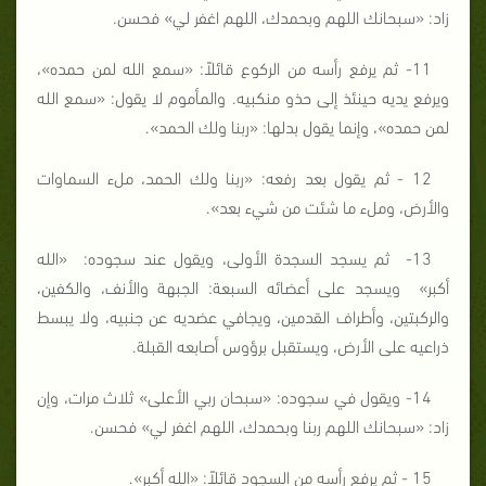
زاد: «سبحانك اللهم وبحمدك، اللهم اغفر لي» فحسن.
11- ثم يرفع رأسه من الركوع قائلاً: «سمع الله لمن حمده»،
ويرفع يديه حينئذ إلى حذو منكبيه. والمأموم لا يقول: «سمع الله
لمن حمده»، وإنما يقول بدلها: «ربنا ولك الحمد».
12 - ثم يقول بعد رفعه: «ربنا ولك الحمد، ملء السماوات
والأرض، وملء ما شئت من شيء بعد».
13- ثم يسجد السجدة الأولى، ويقول عند سجوده: «الله
أكبر» ويسجد على أعضائه السبعة: الجبهة والأنف، والكفين،
والركبتين، وأطراف القدمين، ويجافي عضديه عن جنبيه، ولا يبسط
ذراعيه على الأرض، ويستقبل برؤوس أصابعه القبلة.
14- ويقول في سجوده: «سبحان ربي الأعلى» ثلاث مرات، وإن
زاد: «سبحانك اللهم ربنا وبحمدك، اللهم اغفر لي» فحسن.
15 - ثم يرفع رأسه من السجود قائلاً: «الله أكبر».