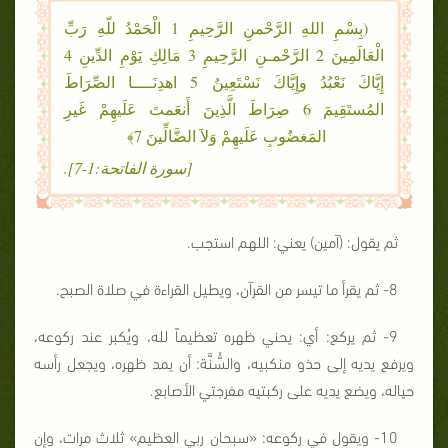
(بِسْمِ اللهِ الرَّحْمنِ الرَّحِيمِ 1 الْحَمْدُ للّهِ رَبِّ
الْعَالَمِينَ 2 الرَّحْمـنِ الرَّحِيمِ 3 مَالِكِ يَوْمِ الدِّينِ 4
إِيَّاكَ نَعْبُدُ وإِيَّاكَ نَسْتَعِينُ 5 اهدِنَــــا الصِّرَاطَ
المُستَقِيمَ 6 صِرَاطَ الَّذِينَ أَنعَمتَ عَلَيهِمْ غَيرِ
المَغضُوبِ عَلَيهِمْ وَلاَ الضَّالِّينَ 7﴾
[سورة الفاتحة:1-7].
ثم يقول: (آمين) يعني: اللهم استجب.
8- ثم يقرأ ما تيسر من القرآن، ويطيل القراءة في صلاة الصبح.
9- ثم يركع: أي: يحني ظهره تعظيماً لله، ويُكبر عند ركوعه،
ويرفع يديه إلى حذو منكبيه، والسُّنَّة: أن يمد ظهره، ويجعل رأسه
حياله، ويضع يديه على ركبتيه مفرجتي الأصابع.
10- ويقول في ركوعه: «سبحان ربي العظيم» ثلاث مرات، وإن