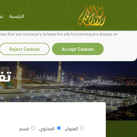
الرئيسية
عن
 to make our site work well for you and so we can continually improve it.
ies that are necessary to keep the site functioning are always on
Reject Cookies
Accept Cookies
تف
العنوان
المحتوى
قسم