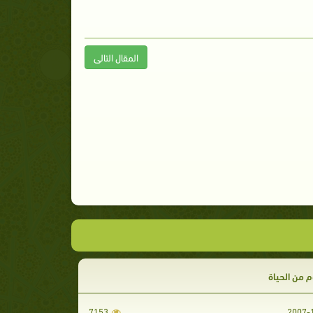
المقال التالى
م من الحياة‏
7153