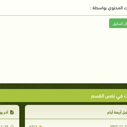
 المحتوي بواسطة :
ال السابق
ت في نفس القسم
ل أربعة أيام‏
آخر يو
2007-11-25
6743