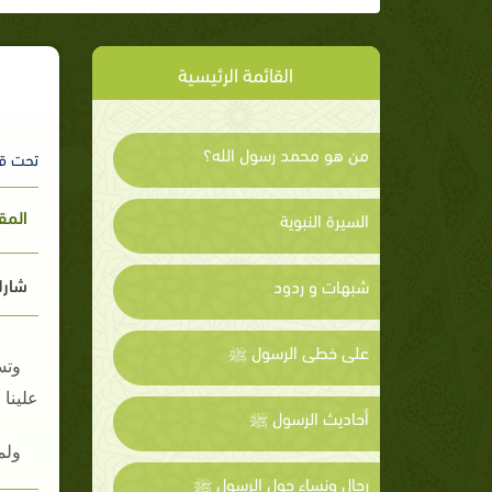
القائمة الرئيسية
من هو محمد رسول الله؟
تحت ق
المق
السيرة النبوية
شارك
شبهات و ردود
على خطى الرسول ﷺ
وتس
علينا 
أحاديث الرسول ﷺ
ولما
رجال ونساء حول الرسول ﷺ