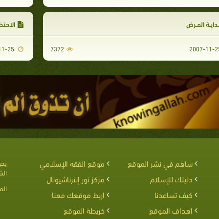
دايـة المـرض‏‏
الاحتض
2007-11-25
7372
ساهم في نشر الموقع
موقع الفقه الإسلامي
يحق
الش
دليلك للإسلام
مركز نور إنترناشيونال
الم
كيف تساعدنا
اربط موقعك معنا
اهداف الموقع
خريطة الموقع