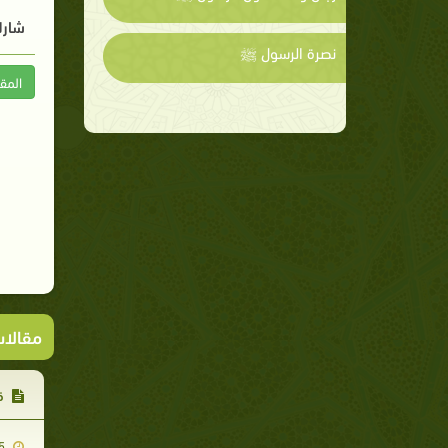
شارك
نصرة الرسول ﷺ
المق
مقالا
قب
2007-11-25