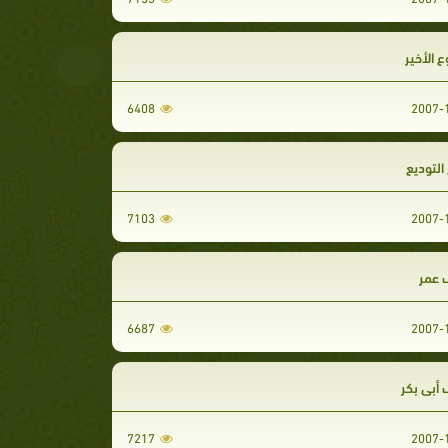
 الأخير‏‏
6408
التوديع‏
7103
عمر‏
6687
بي بكر‏‏
7217