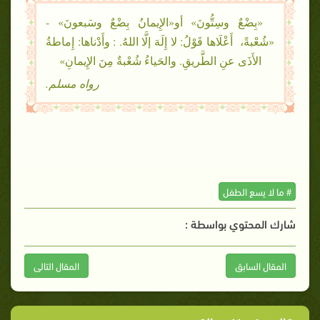
«بِضْعٌ وسِتُّونَ» أو«الإِيمانُ بِضْعٌ وسَبعونَ» -
«شُعْبةً، أَعْلَاها قَوْلُ: لا إِلَهَ إلَّا اللهُ. : وأَدْناها: إِماطةُ
الأَذَى عنِ الطَّريقِ. والحَياءُ شُعْبةٌ مِنَ الإِيمانِ»
رواه مسلم.
# ما لا يسع الطفل
شارك المحتوي بواسطة :
المقال السابق
المقال التالى