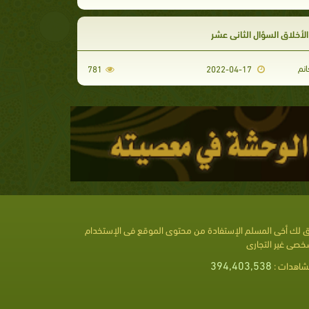
أخلاق السؤال الثاني عشر
انم
781
2022-04-17
 لك أخى المسلم الإستفادة من محتوى الموقع فى الإستخدام
خصى غير التجارى
394,403,538
شاهدات :