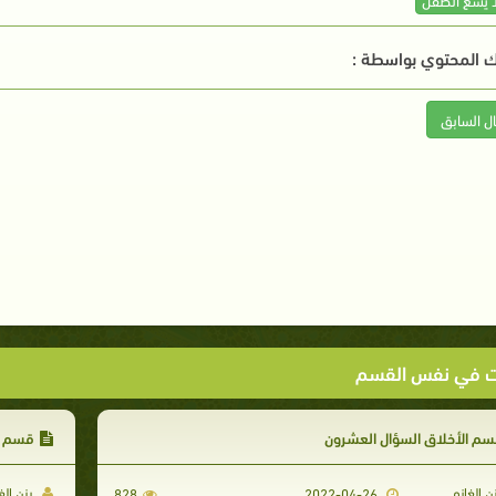
 المحتوي بواسطة :
ال السابق
ت في نفس القسم
م الأخلاق السؤال العشرون
قسم ال
ن الغانم
يزن الغ
828
2022-04-26