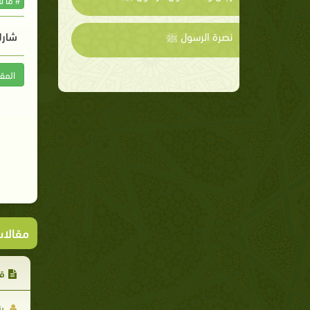
نصرة الرسول ﷺ
شارك
المق
مقالا
قس
يز