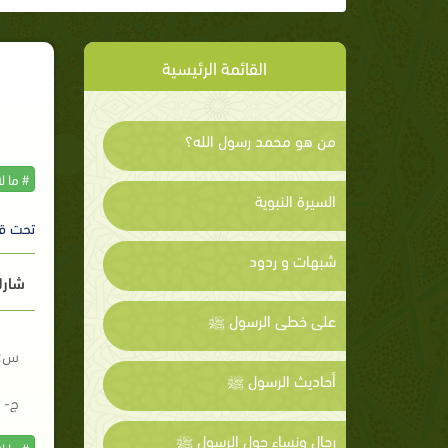
القائمة الرئيسية
من هو محمد رسول الله؟
# ما ل
السيرة النبوية
تحت ق
شبهات و ردود
شارك
على خطى الرسول ﷺ
س: 
أحاديث الرسول ﷺ
ج- «
رجال ونساء حول الرسول ﷺ
# ما ل