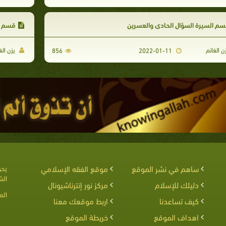
م السيرة السؤال الحادي والعسرين
قسم ال
ن الغانم
يزن الغ
856
2022-01-11
ساهم في نشر الموقع
موقع الفقه الإسلامي
يحق
الش
دليلك للإسلام
مركز نور إنترناشيونال
الم
كيف تساعدنا
اربط موقعك معنا
اهداف الموقع
خريطة الموقع