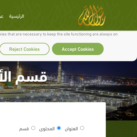
الرئيسية
عن
 to make our site work well for you and so we can continually improve it.
ies that are necessary to keep the site functioning are always on
Reject Cookies
Accept Cookies
قسم الأ
العنوان
المحتوى
قسم