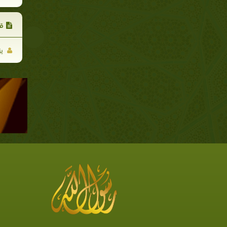
قس
يز