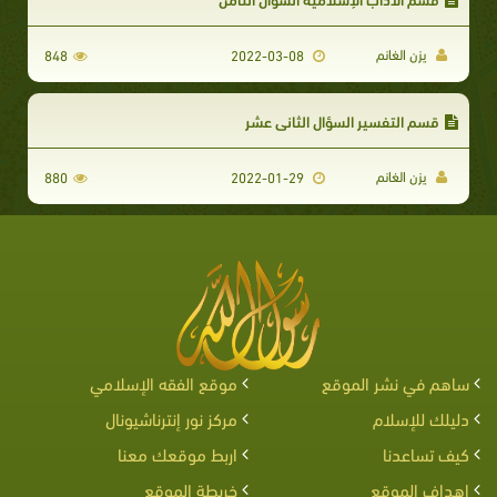
يزن الغانم
848
2022-03-08
قسم التفسير السؤال الثاني عشر
يزن الغانم
880
2022-01-29
ساهم في نشر الموقع
موقع الفقه الإسلامي
دليلك للإسلام
مركز نور إنترناشيونال
كيف تساعدنا
اربط موقعك معنا
اهداف الموقع
خريطة الموقع