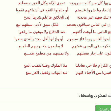
بها كل من كانت سريرته تقوى الإله وكل الخير مصطنع
ذا حاربوا ضروا عدوهم أو حاولوا النفع في أشياعهم نفعوا
تلك فيهم غير محدثة إن الخلائق فاعلم شرها البدع
ن في الناس سباقون بعدهم فكل سبق لأدنى سبقهم تبع
قع الناس ما أوهت أكفهم عند الدفاع ولا يوهون ما رقعوا
قوا الناس يوما فاز سبقهم أو وازانوا أهل مجد بالندى متعوا
ذكرت في الوحي عفتهم لا يطبعون ولا يرديهم الطمـع
خلون على جار بفضلهم ولا يمسهم من مطمع طبـــع
 الكرام فلا حي يعادلنا منا الملوك وفينا تنصب البيع
سرنا من الأحياء كلهم عند النهاب وفضل العز يتبع
 المحتوي بواسطة :
ال السابق