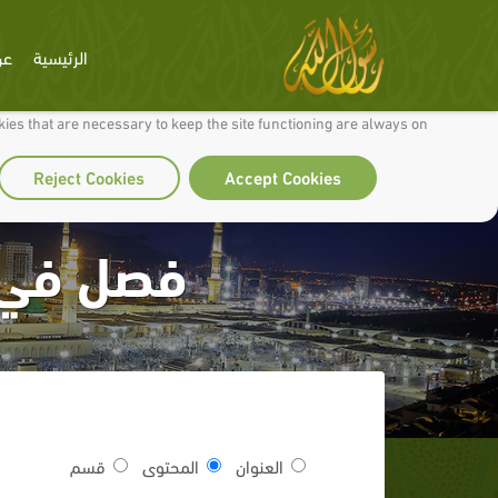
الرئيسية
عن
 to make our site work well for you and so we can continually improve it.
ies that are necessary to keep the site functioning are always on
Reject Cookies
Accept Cookies
فصل في ا
العنوان
المحتوى
قسم