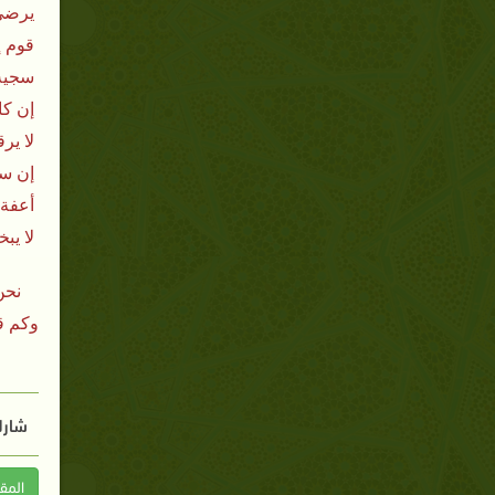
يرضى 
قوم إ
سجية 
إن كا
لا ير
إن ساب
أعفة 
لا يب
نحن
وكم ق
شارك
المق