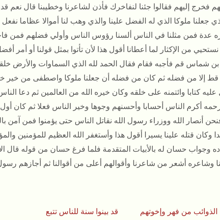
م فخرج إليهم فقالوا جئنا لنفاخرك فأذن لشاعرنا وخطيبنا قال نعم ق
ذي جعلنا ملوكا الذي له الفضل علينا والذي وهب لنا أموالا عظاما نفعل
ه عدة فمن مثلنا في الناس ألسنا رؤوس الناس وأولي فضلهم فمن فاخرنا 
ستحيي من الإكثار لما أعطانا أقول هذا لأن تأتوا بمثل قولنا أو أمر أ
ن شماس قم فأجبه فقام فقال الحمد لله الذي السماوات والأرض خل
ط إلا من فضله ثم كان من فضله أن جعلنا ملوكا واصطفى من خير خلق
عليه كتابا وائتمنه على خلقه وكان خيره الله من العالمين ثم دعا الناس
حمه أكرم الناس أحسابا وأحسنهم وجوها وخير الناس فعلا ثم كان أول ا
نحن أنصار الله ووزراء رسول الله نقاتل الناس حتى يؤمنوا فمن آمن ب
بدا وكان قتله علينا يسيرا أقول هذا وأستغفر الله العظيم للمؤمنين وال
ده وجواب حسان له بالأبيات المتقدمة فلما فرغ حسان من قوله قال 
ا وشاعره أشعر من شاعرنا وأقوالهم أعلى من أقوالنا ثم أجازهم رسو
الذوائب من فهر
وإخوتهم قد بينوا سنة للناس تتبع