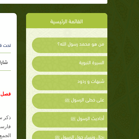
القائمة الرئيسية
من هو محمد رسول الله؟
تحت ق
شارك
السيرة النبوية
شبهات و ردود
فصل ف
على خطى الرسول ﷺ
أحاديث الرسول ﷺ
ذكر س
فارسا
رجال ونساء حول الرسول ﷺ
الجمع