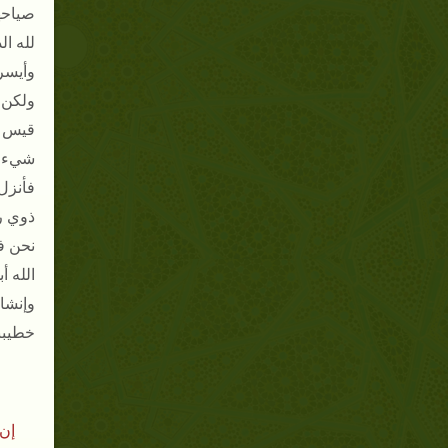
صياحه
لله ال
وأيسر
ولكن ن
قيس ب
شيء ق
فأنزل 
ذوي ر
نحن ف
الله أ
وإنشا
خطيبن
إن 