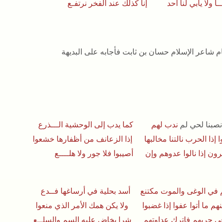
ينــا ولا يأبي لنا أحد إنا كذلك عند الفخر نرتفـع
م شاعر الإسلام حسان بن ثابت فأجابه على البديهة
 نصبنا لحي لم
ندب لهم كما يدب إلى الوحشية الـــذرع
 إذا الحرب نالتنا مخالبها إذا الزعانف من أظفارها خشعوا
رون إذا نالوا عدوهم وإن أصيبوا فلا جور ولا هلــــع
 في الوغى والموت مكتنع أسد بحلية في أرساغها فــدع
هم ما أتوا عفوا إذا غضبوا ولا يكن همك الأمر الذي منعوا
ي حربهم فاترك عداوتهم شرا يخاض عليه السم والسلــع