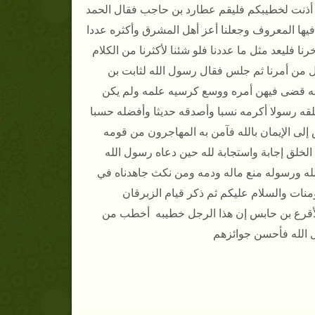
د أذنت لخطيبكم فليقم عطارد بن حاجب فقال الحمد
 فيها المعروف وجعلنا أعز أهل المشرق وأكثره عددا
فليعد مثل ما عددنا فلو شئنا لأكثرنا من الكلام
فضل من أمرنا ثم جلس فقال رسول الله لثابت بن
قه قضى فيهن أمره ووسع كرسيه علمه ولم يكن
ه رسولا أكرمه نسبا وأصدقه حديثا وأفضله حسبا
 إلى الإيمان بالله فآمن به المهاجرون من قومه
لخلق إجابة واستجابة لله حين دعاه رسول الله
الله ورسوله منع ماله ودمه ومن نكث جاهدناه في
مؤمنات والسلام عليكم ثم ذكر قيام الزبرقان
الأقرع بن حابس إن هذا الرجل خطيبه أخطب من
ل الله فأحسن جوائزهم