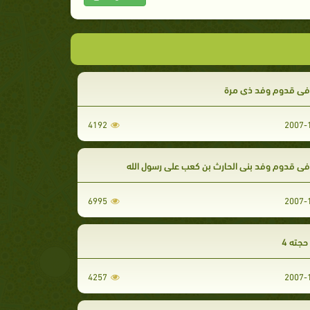
ي قدوم وفد ذي مرة
4192
ي قدوم وفد بني الحارث بن كعب على رسول الله
6995
جته 4
4257