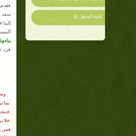
فقدم 
سعد وع
نصرة الرسول ﷺ
إلينا
المسج
ينادون
فرد ع
ونح
بما ت
فننحر
فلا ت
فمن ي