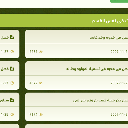
ت في نفس القسم
صل في قدوم وفد غامد
فصل ف
2007-11-27
5287
ل في هديه في تسمية المولود وختانه
فصل ف
2007-11-27
4372
ل ذكر قصة كعب بن زهير مع النبي
سياق ح
2007-11-25
7674