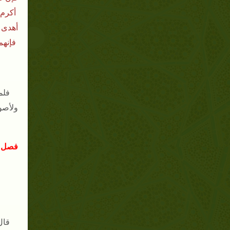
أكرم 
أهدى 
فإنهم
فلم
ولأصو
فصل
قال