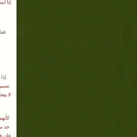
إنا أب
فقا
إذا
نسموا
لا يفخ
كأنهم
خذ من
فإن ف