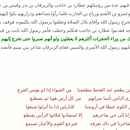
فيهم عدة من رؤسائهم عطارد بن حاجب والزبرقان بن بدر وقيس بن ع
مرو بن الأهتم ورباح بن الحارث فلما رأوا نساءهم وذراريهم بكوا إليهم 
 فخرج رسول الله وأقام بلال الصلاة وتعلقوا برسول الله يكلمونه ف
د فقدموا عطارد بن حاجب فتكلم وخطب فأمر رسول الله ثابت بن قي
ك من وراء الحجرات أكثرهم لا يعقلون ولو أنهم صبروا حتى تخرج إليهم ل
ليهم رسول الله الأسرى والسبي فقام الزبرقان شاعر بني تميم فأنشد م
ن يطعم عند القحط مطعمنا من الشواء إذا لم يؤنس القزع
رى الناس تأتينا سراتهم من كل أرض هويا ثم نصطنع
 الكوم عبطا في أرومتنا للنازلين إذا ما أنزلوا شبعوا
رانا إلى حي نفاخرهم إلا استفادوا فكانوا الرأس يقتطع
فاخرنا في ذاك نعرفه فيرجع القوم والأخبار تستمع