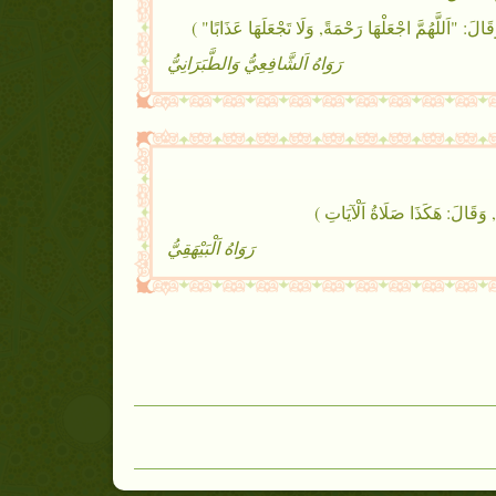
 "اَللَّهُمَّ اجْعَلْهَا رَحْمَةً, وَلَا تَجْعَلَهَا عَذَابًا" )
رَوَاهُ اَلشَّافِعِيُّ وَالطَّبَرَانِيُّ
وَقَالَ: هَكَذَا صَلَاةُ اَلْآيَاتِ )
رَوَاهُ اَلْبَيْهَقِيُّ