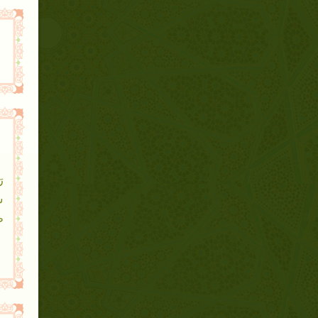
رَ
سَ
طَ