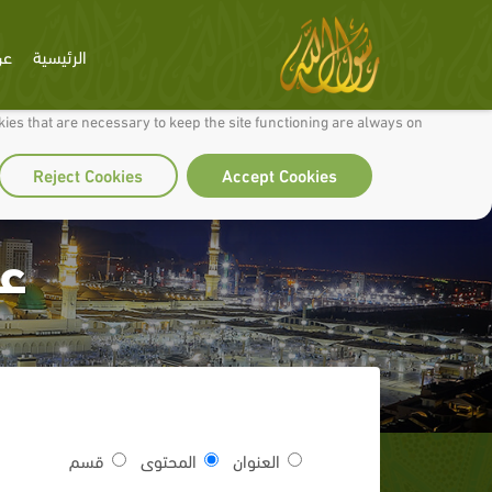
الرئيسية
عن
 to make our site work well for you and so we can continually improve it.
ies that are necessary to keep the site functioning are always on
Reject Cookies
Accept Cookies
ع
العنوان
المحتوى
قسم