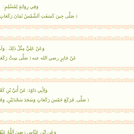
وَفِي رِوَايَةٍ لِمُسْلِمٍ:
( صَلَّى حِينَ كَسَفَتِ اَلشَّمْسُ ثَمَانَ رَكَعَاتٍ 
وَعَنْ عَلِيٍّ مِثْلُ ذَلِكَ . وَلَه
عَنْ جَابِرٍ رضي الله عنه ( صَلَّى سِتَّ رَكَعَاتٍ 
وَلِأَبِي دَاوُدَ: عَنْ أُبَيِّ بْنِ كَع
( صَلَّى, فَرَكَعَ خَمْسَ رَكَعَاتٍ وَسَجَدَ سَجْدَتَيْنِ, وَفَعَلَ
وَعَنِ ابْنِ عَبَّاسٍ رَضِيَ اَللَّهُ عَنْه