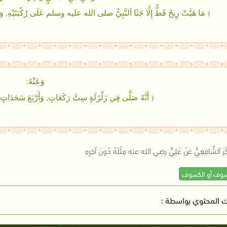
( مَا هَبَّتْ رِيحٌ قَطُّ إِلَّا جَثَا اَلنَّبِيُّ صلى الله عليه وسلم عَلَى رُكْبَتَيْهِ, وَقَالَ:
وَعَنْهُ:
( أَنَّهُ صَلَّى فِي زَلْزَلَةٍ سِتَّ رَكَعَاتٍ, وَأَرْبَعَ سَجَدَاتٍ, 
َرَ اَلشَّافِعِيُّ عَنْ عَلِيٍّ رضي الله عنه مِثْلَهُ دُونَ آخِرِهِ
سوف أو الكسوف
 المحتوي بواسطة :