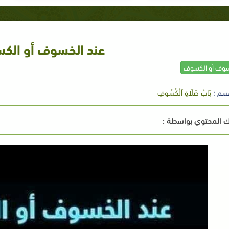
عند الخسوف أو الك
سوف أو الكسوف
سم :
بَابُ صَلَاةِ اَلْكُسُوفِ
 المحتوي بواسطة :