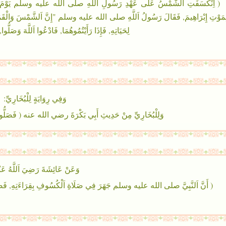
( اِنْكَسَفَتِ اَلشَّمْسُ عَلَى عَهْدِ رَسُولِ اَللَّهِ صلى الله عليه وسلم يَوْمَ مَات
ِمَوْتِ إِبْرَاهِيمَ, فَقَالَ رَسُولُ اَللَّهِ صلى الله عليه وسلم "إِنَّ اَلشَّمْسَ وَالْقَمَرَ آيَت
لِحَيَاتِهِ, فَإِذَا رَأَيْتُمُوهُمَا, فَادْعُوا اَللَّهَ وَصَلُ
وَفِي رِوَايَةٍ لِلْبُخَارِيِّ:
وَلِلْبُخَارِيِّ مِنْ حَدِيثِ أَبِي بَكْرَةَ رضي الله عنه ( فَصَلُّوا
وَعَنْ عَائِشَةَ رَضِيَ اَللَّهُ عَنْ
( أَنَّ اَلنَّبِيَّ صلى الله عليه وسلم جَهَرَ فِي صَلَاةِ اَلْكُسُوفِ بِقِرَاءَتِهِ, فَصَلَّ