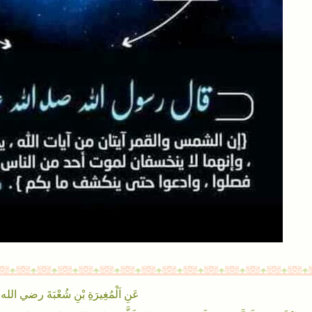
عَنِ اَلْمُغِيرَةِ بْنِ شُعْبَةَ رضي الل