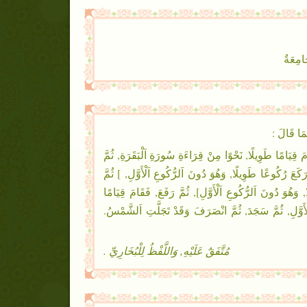
َامِعَةٌ
مَا قَالَ :
ًا طَوِيلًا, نَحْوًا مِنْ قِرَاءَةِ سُورَةِ اَلْبَقَرَةِ, ثُمَّ
رَكَعَ رُكُوعًا طَوِيلًا, وَهُوَ دُونَ اَلرُّكُوعِ اَلْأَوَّلِ, ] ثُمَّ
 وَهُوَ دُونَ اَلرُّكُوعِ اَلْأَوَّلِ], ثُمَّ رَفَعَ, فَقَامَ قِيَامًا
لْأَوَّلِ, ثُمَّ سَجَدَ, ثُمَّ انْصَرَفَ وَقَدْ تَجَلَّتِ اَلشَّمْسُ.
مُتَّفَقٌ عَلَيْهِ, وَاللَّفْظُ لِلْبُخَارِيِّ .