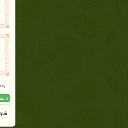
وَذَك
# الخ
شارك