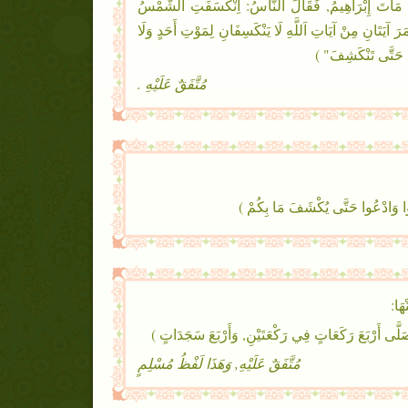
َ إِبْرَاهِيمُ, فَقَالَ اَلنَّاسُ: اِنْكَسَفَتِ اَلشَّمْسُ
َانِ مِنْ آيَاتِ اَللَّهِ لَا يَنْكَسِفَانِ لِمَوْتِ أَحَدٍ وَلَا
ّوا, حَتَّى تَنْكَشِفَ" )
مُتَّفَقٌ عَلَيْهِ .
 وَادْعُوا حَتَّى يُكْشَفَ مَا بِكُمْ )
هَا:
ى أَرْبَعَ رَكَعَاتٍ فِي رَكْعَتَيْنِ, وَأَرْبَعَ سَجَدَاتٍ )
مُتَّفَقٌ عَلَيْهِ, وَهَذَا لَفْظُ مُسْلِمٍ