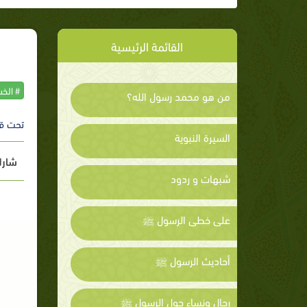
القائمة الرئيسية
# الخ
من هو محمد رسول الله؟
تحت ق
السيرة النبوية
شارك
شبهات و ردود
على خطى الرسول ﷺ
أحاديث الرسول ﷺ
رجال ونساء حول الرسول ﷺ