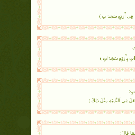
فِي أَرْبَعِ سَجَدَاتٍ )
ُ:
بِأَرْبَعِ سَجَدَاتٍ )
ْبٍ:
 فِي اَلثَّانِيَةِ مِثْلَ ذَلِكَ ).
ُمَا قَالَ: