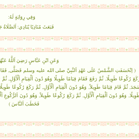
وَفِي رِوَايَةٍ لَهُ:
فَبَعَثَ مُنَادِيًا يُنَادِي: اَلصَّلَاةُ ج
وَعَنِ ابْنِ عَبَّاسٍ رَضِيَ اَللَّهُ عَنْهُ
( اِنْخَسَفَتِ الشَّمْسُ عَلَى عَهْدِ اَلنَّبِيِّ صلى الله عليه وسلم فَصَلَّى, فَقَامَ قِيَام
كَعَ رُكُوعًا طَوِيلًا, ثُمَّ رَفَعَ فَقَامَ قِيَامًا طَوِيلًا وَهُوَ دُونَ اَلْقِيَامِ اَلْأَوَّلِ, ثُمَّ 
جَدَ, ثُمَّ قَامَ قِيَامًا طَوِيلاً, وَهُوَ دُونَ اَلْقِيَامِ اَلْأَوَّلِ, ثُمَّ رَكَعَ رُكُوعًا طَوِيلًا,
وِيلًا, وَهُوَ دُونَ اَلْقِيَامِ اَلْأَوَّلِ, ثُمَّ رَكَعَ رُكُوعًا طَوِيلاً, وَهُوَ دُونَ اَلرُّكُوعِ اَ
فَخَطَبَ اَلنَّاسَ )