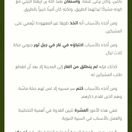
باللبن، وكان يرعى غنمه،
واستعان
بعبد الله بن أريقط الليثي مع
كونه مشركًا ليدلهما الطريق، ولكنه كان أمينًا خبيراً بالطريق.
ومن أخذه بالأسباب أنه
اتخذ
طريقا غير المعهودة ليُعمي على
المشركين.
ومن أخذه بالأسباب
اختباؤه في غار في جبل ثور
جنوبي مكة
ثلاث ليال.
كذلك فإنه
لم ينطلق من الغار
إلى المدينة إلا بعد أن انقطع
طلب المشركين له.
ومن أخذه بالأسباب
كتم
سر مسيره إلا لمن لهم صلة ماسّة،
وهم الذين تقدم ذكرهم.
ففي هذه الأمور
العشرة
تتبين القدوة في أهمية التخطيط
والعمل بالأسباب في السيرة النبوية.
5.ومن دروس الهجرة النبوية أنه عليه الصلاة والسلام
لم يكن