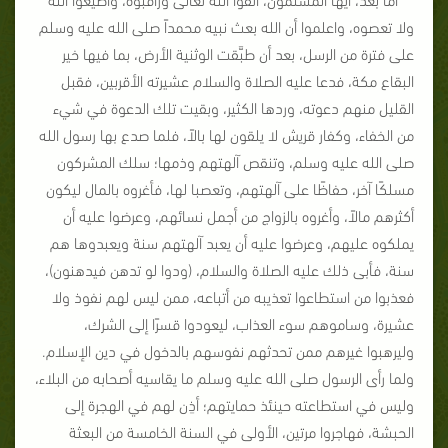
ولا تعصوه، واعلموا أن الله بعث نبيه محمداً صلى الله عليه وسلم
على فترة من الرسل، بعد أن طبَّقت الوثنية الأرض، بما فيها خير
البقاع مكة، فدعا عليه الصلاة والسلام عشيرته الأقربين، فقبل
القليل منهم دعوته، وردها الكثير، وبقيت تلك الدعوة في شيء
من الخفاء، وكفار قريش لا يلقون لها بالاً، فلما صدع بها رسول الله
صلى الله عليه وسلم، وتنقص آلهتهم وذمها؛ سلك المشركون
مسلكًا آخر، حفاظًا على آلهتهم، وتعصبا لها، فأغروه بالمال ليكون
أكثرهم مالاً، وأغروه بالزواج من أجمل نسائهم، وعرضوا عليه أن
يملكوه عليهم، وعرضوا عليه أن يعبد آلهتهم سنة ويعبدوها هم
سنة، فأبى ذلك عليه الصلاة والسلام، (ودوا لو تدهن فيدهنون)،
فعذبوا من استطاعوا تعذيبه من أتباعه، ممن ليس لهم نفوذ ولا
عشيرة، وساموهم سوء العذاب، ليعودوا قسرًا إلى الشرك،
وليرهبوا غيرهم ممن تحدثهم نفوسهم بالدخول في دين الإسلام.
ولما رأى الرسول صلى الله عليه وسلم ما يقاسيه أصحابه من البلاء،
وليس في استطاعته حينئذ حمايتهم؛ أذِن لهم في الهجرة إلى
الحبشة، فهاجروا مرتين، الأولى في السنة الخامسة من البعثة