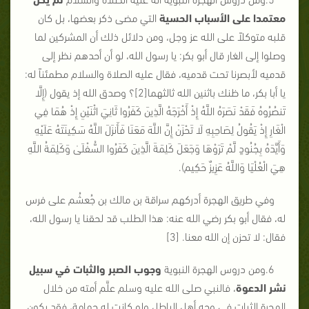
معتمدا على الأسباب الحسية
التي مضى ذكر بعضها، بل كان
قلبه متوكلاً على الله عز وجل، ومن دلائل ذلك أن المشركين لما
وصلوا إلى الغار قال أبو بكر: يا رسول الله، لو أن أحدهم نظر إلى
قدميه لأبصرنا تحت قدميه، فقال عليه الصلاة والسلام مطمئناً له:
يا أبا بكر، ما ظنك باثنين الله ثالثهما[2]؟ وصدق الله إذ يقول (إِلَّا
تَنصُرُوهُ فَقَدْ نَصَرَهُ اللَّهُ إِذْ أَخْرَجَهُ الَّذِينَ كَفَرُوا ثَانِيَ اثْنَيْنِ إِذْ هُمَا فِي
الْغَارِ إِذْ يَقُولُ لِصَاحِبِهِ لَا تَحْزَنْ إِنَّ اللَّهَ مَعَنَا فَأَنزَلَ اللَّهُ سَكِينَتَهُ عَلَيْهِ
وَأَيَّدَهُ بِجُنُودٍ لَّمْ تَرَوْهَا وَجَعَلَ كَلِمَةَ الَّذِينَ كَفَرُوا السُّفْلَىٰ وَكَلِمَةُ اللَّهِ
هِيَ الْعُلْيَا وَاللَّهُ عَزِيزٌ حَكِيم).
وفي طريق الهجرة أدركهم سراقة بن مالك بن جُعشُم على فرس
له، فقال أبو بكر رضي الله عنه: هذا الطلب قد لحقنا يا رسول الله،
فقال: لا تحزن إن الله معنا. [3]
6.ومن دروس الهجرة النبوية
وجوب الصبر والثبات في سبيل
نشر الدعوة
، فالنبي صلى الله عليه وسلم علَّم أمته من خلال
الهجرة الثبات في وجه أهل الباطل ولو كانت له جهامة، فقد يكون