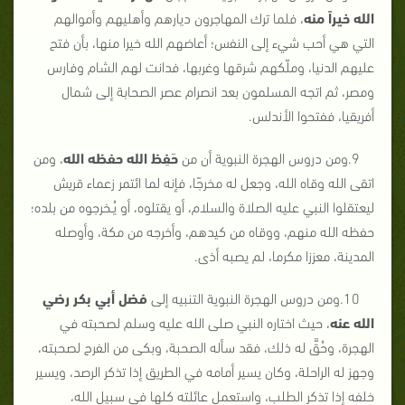
الله خيراً منه
، فلما ترك المهاجرون ديارهم وأهليهم وأموالهم
التي هي أحب شيء إلى النفس؛ أعاضهم الله خيرا منها، بأن فتح
عليهم الدنيا، وملّكهم شرقها وغربها، فدانت لهم الشام وفارس
ومصر، ثم اتجه المسلمون بعد انصرام عصر الصحابة إلى شمال
أفريقيا، ففتحوا الأندلس.
9.ومن دروس الهجرة النبوية أن من
حَفِظ الله حفظه الله
، ومن
اتقى الله وقاه الله، وجعل له مخرجًا، فإنه لما ائتمر زعماء قريش
ليعتقلوا النبي عليه الصلاة والسلام، أو يقتلوه، أو يُـخرجوه من بلده؛
حفظه الله منهم، ووقاه من كيدهم، وأخرجه من مكة، وأوصله
المدينة، معززا مكرما، لم يصبه أذى.
10.ومن دروس الهجرة النبوية التنبيه إلى
فضل أبي بكر رضي
الله عنه
، حيث اختاره النبي صلى الله عليه وسلم لصحبته في
الهجرة، وحُقَّ له ذلك، فقد سأله الصحبة، وبكى من الفرح لصحبته،
وجهز له الراحلة، وكان يسير أمامه في الطريق إذا تذكر الرصد، ويسير
خلفه إذا تذكر الطلب، واستعمل عائلته كلها في سبيل الله،