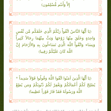
إِلاَّ وَأَنتُم مُّسْلِمُون)
(يَا أَيُّهَا النَّاسُ اتَّقُواْ رَبَّكُمُ الَّذِي خَلَقَكُم مِّن نَّفْسٍ
وَاحِدَةٍ وَخَلَقَ مِنْهَا زَوْجَهَا وَبَثَّ مِنْهُمَا رِجَالاً كَثِيراً
وَنِسَاء وَاتَّقُواْ اللّهَ الَّذِي تَسَاءلُونَ بِهِ وَالأَرْحَامَ إِنَّ
اللّهَ كَانَ عَلَيْكُمْ رَقِيبا)
(يَا أَيُّهَا الَّذِينَ آمَنُوا اتَّقُوا اللَّهَ وَقُولُوا قَوْلاً سَدِيداً *
يُصْلِحْ لَكُمْ أَعْمَالَكُمْ وَيَغْفِرْ لَكُمْ ذُنُوبَكُمْ وَمَن يُطِعْ
اللَّهَ وَرَسُولَهُ فَقَدْ فَازَ فَوْزاً عَظِيما)
أما بعد، أيها المسلمون، اتقوا الله تعالى وراقبوه، وأطيعوا الله