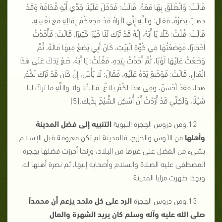
قَالَتْ: وَانْطَلَقَ بِهَا مَعَهُ. قَالَتْ: فَدَخَلَ عَلَيْنَا جَدِّي أَبُو قُحَافَةَ وَقَدْ
ذَهَبَ بَصَرُهُ، فَقَالَ: وَاللَّهِ إِنِّي لَأَرَاهُ قَدْ فَجَعَكُمْ بِمَالِهِ مَعَ نَفْسِهِ،
قَالَتْ: قُلْتُ: كَلَّا يَا أَبَهْ، إِنَّهُ قَدْ تَرَكَ لَنَا خَيْرًا كَثِيرًا. قَالَتْ: فَأَخَذْتُ
أَحْجَارًا، فَوَضَعْتُهَا فِي كُوَّةِ الْبَيْتِ، كَانَ أَبِي يَضَعُ فِيهَا مَالَهُ، ثُمَّ
وَضَعْتُ عَلَيْهَا ثَوْبًا، ثُمَّ أَخَذْتُ بِيَدِهِ، فَقُلْتُ: يَا أَبَهْ، ضَعْ يَدَكَ عَلَى هَذَا
الْمَالِ. قَالَتْ: فَوَضَعَ يَدَهُ عَلَيْهِ، فَقَالَ: لَا بَأْسَ، إِنْ كَانَ قَدْ تَرَكَ لَكُمْ
هَذَا، فَقَدْ أَحْسَنَ، وَفِي هَذَا لَكُمْ بَلَاغٌ. قَالَتْ: وَلَا وَاللَّهِ مَا تَرَكَ لَنَا
شَيْئًا، وَلَكِنِّي قَدْ أَرَدْتُ أَنْ أُسْكِنَ الشَّيْخَ بِذَلِكَ.[5]
12.ومن دروس الهجرة النبوية
التنبيه إلى فضل المدينة
وأهلها
من الأوس والخزرج، فالمدينة لم تكن معروفة قبل الإسلام
بشيء من الفضل على غيرها من البلاد، وإنما أحرزت فضلها بهجرة
المصطفى عليه الصلاة والسلام وأصحابه إليها، ثم نصرة أهلها له،
وبهذا ظهرت مزايا المدينة
13.ومن دروس الهجرة
الرد على كل ملحد يزعم أن محمداً
صلى الله عليه وآله وسلم كان يريد الشهرة والمال