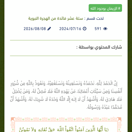
# الإيمان بوجود الله
تحت قسم :
ستة عشر فائدة من الهجرة النبوية
2026/08/08
2024/07/16
591
شارك المحتوي بواسطة :
إنَّ الْحَمْدَ لِلَّهِ، نَحْمَدُهُ وَنَسْتَعِينُهُ وَنَسْتَغْفِرُهُ، وَنَعُوذُ بِاللَّهِ مِنْ شُرُورِ
أَنْفُسِنَا وَمِنْ سَيِّئَاتِ أَعْمَالِنَا، مَنْ يَهْدِهِ اللَّهُ فَلَا مُضِلَّ لَهُ، وَمَنْ يُضْلِلْ
فَلَا هَادِيَ لَهُ، وَأَشْهَدُ أَنْ لَا إلـٰه إِلَّا اللَّهُ وَحْدَهُ لَا شَرِيكَ لَهُ، وَأَشْهَدُ أَنَّ
مُحَمَّدًا عَبْدُهُ وَرَسُولُهُ.
(يَا أَيُّهَا الَّذِينَ آمَنُواْ اتَّقُواْ اللّهَ حَقَّ تُقَاتِهِ وَلاَ تَمُوتُنَّ