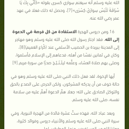
الله عليه وسلم أنه سيغنم سِواري كسرى بقوله «كَأَنِّي بِكَ يَا
سُرَاقَةَ تَلْبَسُ سِوارَيْ كِسْرَى»[7]، وحصل له ذلك فعلا في عهد
عمر رضي الله عنه.
16.ومن دروس الهجرة
الاستفادة من كل فرصة في الدعوة
إلى الله
، فقد اجتاز رسول الله صلى الله عليه وسلم وهو مهاجر
إلى المدينة ببريدة بن الحصيب الأسلمي عند (كُراع الغميم)[8]،
وكان في ثمانين نفسًا من أهله، فدعاهم إلى الإسلام فأسلموا،
وصلى بهم صلاة العشاء، وعلَّمه ليلَــتَــئِــذٍ صدرًا من سورة مريم.[9]
أيها الإخوة، لقد فعل ذلك النبي صلى الله عليه وسلم وهو في
حالة خوف من أن يدركه المشركون، ولكن الحرص على الصدع بالحق
والتوكل الصادق على الله؛ جعلا همَّ الدعوة أهمَّ عليه من سلامة
نفسه، صلى الله عليه وسلم.
وبعد عباد الله، فهذه ستَّ عشرة فائدة من الهجرة النبوية، وفي
سيرة النبي صلى الله عليه وسلم والأنبياء دروس وفوائد كثيرة،
جعلنا الله من المستفيدين منها، المطبقين لها.