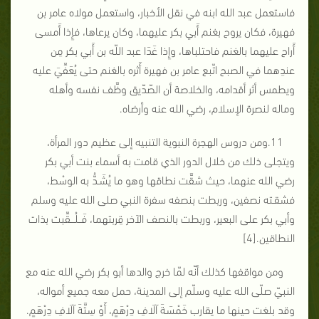
فاستعمل عبد الله ابنه في نقل الأخبار، واستعمل مولاه عامر بن
فهيرة، فكان يروح بغنم أَبي بكر عليهما، وكان يرعاها، فإِذا أَمسى
أَراح عليهما بالغنم فاحتلباها، وإِذا غَدَا عبد اللّه بن أَبي بكر مِن
عندِهما في الصبح اتّبع عامر بن فهيرة أَثره بالغنم حتى يُعَفِّيَ عليه
ويطمس أثر أقدامه، والخلاصة أن الصّدّيق وظَّف نفسه وأهله
وماله لنصرة الإسلام، رضي الله عنه وأرضاه.
11.ومن دروس الهجرة النبوية التنبيه إلى عظيم دور المرأة،
ويتجلى ذلك من خلال الدور الذي قامت به أسماء بنت أبي بكر
رضي الله عنهما، حيث شقَّت نطاقها وهو ما يُشَـدُّ به الوسْط،
فشقـته نصفين، وربطت بنصفه سفرة النبي صلى الله عليه وسلم
وأبي بكر على البعير، وربطت بالنصف الآخر قِربتهما، فَــلُـــقِّبت بذات
النطاقين.[4]
ومن مواقفها كذلك أنّه لمّا خرج والدها أبو بكر رضي الله عنه مع
النبيّ صلّى الله عليه وسلّم إلى المدينة، حمل معه جميع أمواله،
وقد بلغت حينها ما يقارب خَمْسَةَ آلَافِ دِرْهَمٍ، أَوْ سِتَّةَ آلَافِ دِرْهَمٍ.