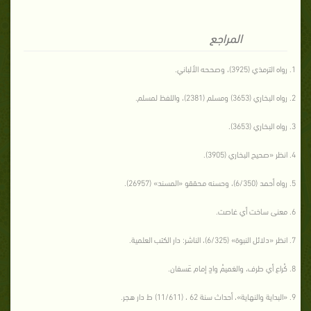
المراجع
رواه الترمذي (3925)، وصححه الألباني.
رواه البخاري (3653) ومسلم (2381)، واللفظ لمسلم.
رواه البخاري (3653).
انظر «صحيح البخاري (3905).
رواه أحمد (6/350)، وحسنه محققو «المسند» (26957).
معنى ساخت أي غاصت.
انظر «دلائل النبوة» (6/325)، الناشر: دار الكتب العلمية.
كُراع أي طرف، والغميمُ وادٍ إمام عَسفان.
«البداية والنهاية»، أحداث سنة 62 ، (11/611) ط دار هجر.