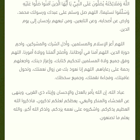
اللَّهَ وَمَلَائِكَتَهُ يُصَلُّونَ عَلَى النَّبِيِّ يَا أَيُّهَا الَّذِينَ آمَنُوا صَلُّوا عَلَيْهِ
وَسَلِّمُوا تسليما)، اللهم صل وسلم على عبدك ورسولك محمد،
وارض عن أصحابه، وعن التابعين، ومن تبعهم بإحسان إلى يوم
الدين.
اللهم أعز الإسلام والمسلمين، وأذل الشرك والمشركين، واحمِ
حوزة الدين، اللهم آمنا في أوطاننا، وأصلح أئمتنا وولاة أمورنا، اللهم
وفق جميع ولاة المسلمين لتحكيم كتابك، وإعزاز دينك، واجعلهم
رحمة على رعاياهم. اللهم إنا نعوذ بك من زوال نعمتك، وتحول
عافيتك، وفجاءة نقمتك، وجميع سخطك.
عباد الله، إن الله يأمر بالعدل والإحسان وإيتاء ذي القربى، وينهى
عن الفحشاء والمنكر والبغي، يعظكم لعلكم تذكرون، فاذكروا الله
العظيم يذكركم، واشكروه على نعمه يزدكم، ولذكر الله أكبر، والله
يعلم ما تصنعون.