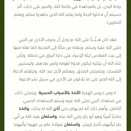
براحة البدن، بل بالمجاهدة في طاعة الله، والصبر على ذلك، (أم
حسبتم أن تدخلوا الجنة ولما يعلم الله الذين جاهدوا منكم ويعلم
الصابرين).
فقد كان هَـــيِّـــناً على الله عز وجل أن يصرف الأذى عن النبي
صلى الله عليه وسلم، وينقله من مكّة إلى المدينة كما نقله منها
إلى بيت المقدس ليلة الإسراء على دابة البراق في لحظة، ولكن
شاء الله أن يبتليه ليكون قدوة لقومه ولمن بعدهم، وليستبين
التمسك، ويتمحص الصدق، ويعظم الأجر عند الله، وليتعلم الدعاة
إلى الله الصبر على ما يلاقون من الأذى في سبيل نشر الدعوة.
4.ومن دروس الهجرة
الأخذ بالأسباب
الحسية
، ويتجلى ذلك
في استعداد النبي صلى الله عليه وسلم الاستعداد الحسي
الكامل، وأهم ذلك أنه لم يهاجر حتى
أذن
الله له بذلك،
واتخذ
صاحبًا أمينًا وهو أبو بكر رضي الله عنه،
واستعان
بعبد الله بن أبي
بكر ليأتيهم بأخبار قريش،
واستعان
بمولاه عامر بن فهيرة ليأتيهما