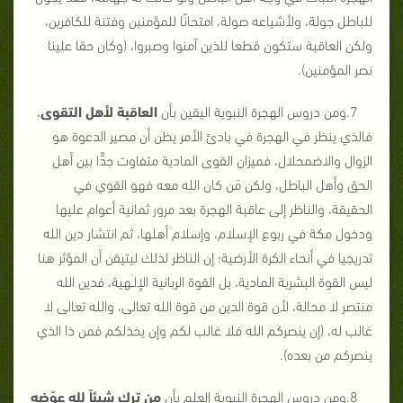
للباطل جولة، ولأشياعه صولة، امتحانًا للمؤمنين وفتنة للكافرين،
ولكن العاقبة ستكون قطعا للذين آمنوا وصبروا، (وكان حقا علينا
نصر المؤمنين).
7.ومن دروس الهجرة النبوية اليقين بأن
العاقبة لأهل التقوى
،
فالذي ينظر في الهجرة في بادئ الأمر يظن أن مصير الدعوة هو
الزوال والاضمحلال، فميزان القوى المادية متفاوت جدًّا بين أهل
الحق وأهل الباطل، ولكن مَن كان الله معه فهو القوي في
الحقيقة، والناظر إلى عاقبة الهجرة بعد مرور ثمانية أعوام عليها
ودخول مكة في ربوع الإسلام، وإسلام أهلها، ثم انتشار دين الله
تدريجيا في أنحاء الكرة الأرضية؛ إن الناظر لذلك ليتيقن أن المؤثر هنا
ليس القوة البشرية المادية، بل القوة الربانية الإلـٰهية، فدين الله
منتصر لا محالة، لأن قوة الدين من قوة الله تعالى، والله تعالى لا
غالب له، (إن ينصركم الله فلا غالب لكم وإن يخذلكم فمن ذا الذي
ينصركم من بعده).
8.ومن دروس الهجرة النبوية العلم بأن
من ترك شيئاً لله عوّضه