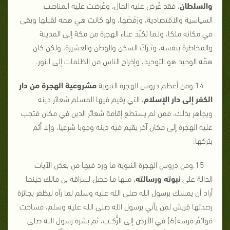
والسلطان
، فقد عُرض عليه المال، وعُرضت عليه المناصب
السياسية والاقتصادية، ورَفَضَها، ولو كانت هي همه لقبلها وبقى
في مكانه ملكا، ولَـمَا تكبّد عناء الهجرة من مكة إلى المدينة
والمخاطرةَ بنفسه، وتَــرَكَ السكن والوطن والعشيرة، ولكن كان
همّه الوحيد هو التوحيد، وإخراج الناس من الظلمات إلى النور.
14.ومن أعظم دروس الهجرة النبوية
مشروعية الهجرة من دار
الكفر إلى دار الإسلام
، التي يقيم فيها المسلم شعائر دينه
ويجاهر بذلك، فمن لم يستطع إقامة شعائر الدين في مكان فتجب
عليه الهجرة إلى مكان آخر يقيم فيه دينه وجوبا شرعيا، وإلا أثم
بتركها.
15.ومن دروس الهجرة النبوية ما ورد فيها من بعض الآيات
الدالة على
نبوته ورسالته
، منها ما حصل لسراقة بن مالك حينما
أراد أن يمسك برسول الله صلى الله عليه وسلم لما رآه ليظفر بجائزة
رصدتها قريش لمن يأتي برسول الله صلى الله عليه وسلم، فساخت
قوائمُ فرسه[6] في الأرض إلى الرُّكَــب، ثم بشره رسول الله صلى