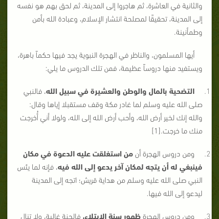
والثانية في العاشرة، ثم هاجروا إلى المدينة، ثم لحق بهم هو نفسه
إلى المدينة، تحقيقًا لمصلحة انتشار الإسلام، وعبادة الله بأمن
وطمأنينة.
أيها المسلمون، والناظر في الهجرة النبوية يجد فيها حكماً باهرة،
ويستفيد منها دروساً عظيمة، فمن تلك الدروس ما يلي:
التضحية بالمال والوطن والعشيرة في سبيل الله
، فالنبي
صلى الله عليه وسلم لما غادر مكة وقف مستقبلا إياها وقال:
والله إنك لخير أرض الله، وأحب أرض الله إلى الله، ولولا أني أُخرجت
منك ما خرجت.[1]
ومن دروس الهجرة أن
من استغلقت عليه الدعوة في مكان
فينبغي له أن يتجه لمكان آخر يدعو إلى الله فيه
، فإنه لما يئس
النبي صلى الله عليه وسلم من هداية قريش؛ اتجه إلى المدينة
ليدعو إلى الله فيها.
ومن دروس الهجرة
ظهور سنة الابتلاء،
فالجنة غالية، ولا تنال