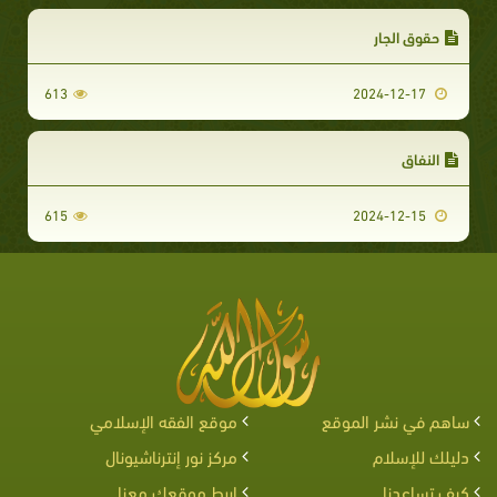
حقوق الجار
613
2024-12-17
النفاق
615
2024-12-15
ساهم في نشر الموقع
موقع الفقه الإسلامي
دليلك للإسلام
مركز نور إنترناشيونال
كيف تساعدنا
اربط موقعك معنا