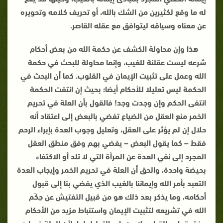
له ما وقع لكثيرين من الشك بالله، أو تحريف كلامه وتحويره
عن معناه وسياقه ليتوافق مع عقله القاصر
.
هذا وإن محاولة الكشف عن حكمة الله من بعض أحكام
شرعه ليست عقلنة للغيب، وإنما محاولة للبحث في حكمة
الله وعمل على تثبيت الإيمان في القلوب. كما أن البحث في
الحكمة ليس تعليلا للأحكام أيضا؛ بحيث إن انتفت الحكمة
انتفى الحكم وإن وجدت وجد! فالقول بأن العلة في تحريم
الخمر منع العقل من الضياع تفضي بالبعض إلى اعتقاد أنه
حلال إن لم يؤثر على العقل، وتعليل وجوب العدة بإبراء الرحم
فقط – كما يقول البعض – يفضي بهم وفق منطق العقل
المجرد إلى نفي العدة عن المرأة التي لا تلد أو الاكتفاء
بحيضة واحدة، والحق أن العلة في تحريم الخمر وإيجاب العدة
التعبد بأمر الله وإيماننا بالغيب الذي يفضي بنا إلى قبول
أحكامه، وما يذكر بعد ذلك هو من قبيل التفتيش عن حِكَم
الله في تشريعه لتثبيت الإيمان واستنباط مزيد من الأحكام
وفق قواعد القياس لا من باب التعليل لها، لأن العلة فيها هو