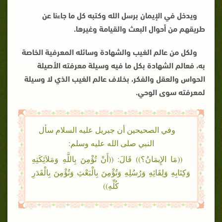
ويدخل في الإيمان برسل الله وكتبه كل ما جاءنا عن
طريقهم من أحوال البعث والقيامة وغيرها
.
ولكل من عالم الغيب والشهادة وسائله المعرفية الخاصة
به، فعالم الشهادة بكل ما فيه وسيلة معرفته الأصيلة
الحواس والعقل والفكر، بخلاف عالم الغيب الذي لا وسيلة
لمعرفته سوى الوحي.
وفي الصحيحين أن جبريل عليه السلام سأل
النبي صلى الله عليه وسلم:
((مَا الإِيمَانُ؟)) قَالَ: ((أَنْ تُؤْمِنَ بِاللَّهِ وَمَلاَئِكَتِهِ
وَكِتَابِهِ وَلِقَائِهِ وَرُسُلِهِ وَتُؤْمِنَ بِالْبَعْثِ وَتُؤْمِنَ بِالْقَدَرِ
كُلِّهِ))