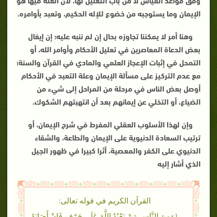
الإيمان وما يستوجبه من خضوع للإله الحكيم، وتعبد بأوامره
.
وهنا أمر لا يمكننا تجاوزه بحال إن لم ننبه عليه؛ إن إيغال
بعض الدعاة المعاصرين في تعليل الأحكام وأوامر الله، أو
التمحل في إثبات الإعجاز العلمي والمادي في القرآن والسنة؛
مع عدم التركيز على مسألة الإيمان وعلة التعبد في الأحكام
أوصل بعض الناس في مرحلة من المراحل إلى شيء من
الضياع، أو التخلي عن إيمانهم بعد أن انتهبتهم الشكوك.
وإن لهذا الأسلوب العقلي المفرط في شرح الإيمان، أو
ترتيب السعادة الدنيوية على الإيمان والطاعة، والشقاء
الدنيوي على الكفر والمعصية، أثرا كبيرا في ظهور الجيل
الذي أشار إليه
القرآن الكريم في قوله تعالى:
{وَمِنَ النَّاسِ مَنْ يَعْبُدُ اللَّهَ عَلَى حَرْفٍ فَإِنْ أَصَابَهُ