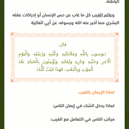
الباطنة.
وعالم الغيب
كل ما غاب عن حس الإنسان أو إدراكات عقله
البشري مما أخبر عنه الله ورسوله، عَنْ أَبِي الْعَالِيَةِ
قال:
(يؤمنون بِاللَّهِ وَمَلَائِكَتِهِ وَكُتُبِهِ وَرُسُلِهِ وَالْيَوْمِ
الْآخِرِ وَجَنَّتِهِ وَنَارِهِ وَلِقَائِهِ وَيُؤْمِنُونَ بِالْحَيَاةِ بَعْدَ
الْمَوْتِ وَبِالْبَعْثِ، فَهَذَا غَيْبٌ كُلُّهُ).
لماذا الإيمان بالغيب
لماذا يدخل الشك في إيمان الناس
:
مراتب الناس في التعامل مع الغيب
: