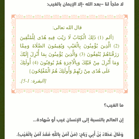
لا ملجأ لنا
–
بعد الله -إلا الإيمان بالغيب
:
قال الله تعالى:
{ألم (1) ذَلِكَ الْكِتَابُ لَا رَيْبَ فِيهِ هُدًى لِلْمُتَّقِينَ
(2) الَّذِينَ يُؤْمِنُونَ بِالْغَيْبِ وَيُقِيمُونَ الصَّلَاةَ وَمِمَّا
رَزَقْنَاهُمْ يُنْفِقُونَ (3) وَالَّذِينَ يُؤْمِنُونَ بِمَا أُنْزِلَ إِلَيْكَ
وَمَا أُنْزِلَ مِنْ قَبْلِكَ وَبِالْآخِرَةِ هُمْ يُوقِنُونَ (4) أُولَئِكَ
عَلَى هُدًى مِنْ رَبِّهِمْ وَأُولَئِكَ هُمُ الْمُفْلِحُونَ}
[البقرة: 1-5].
ما الغيب؟
إن العالم بالنسبة إلى الإنسان غيب أو شهادة...
وَقَالَ عَطَاءُ بْنُ أَبِي رَبَاحٍ: (مَنْ آمَنَ بِاللَّهِ فَقَدْ آمَنَ بِالْغَيْبِ).