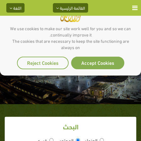
القائمة الرئيسية
اللغة
We use cookies to make our site work well for you and so we can
continually improve it.
The cookies that are necessary to keep the site functioning are
always on
الإيمان بالغيب
Reject Cookies
Accept Cookies
البحث
العنوان
المحتوى
قسم