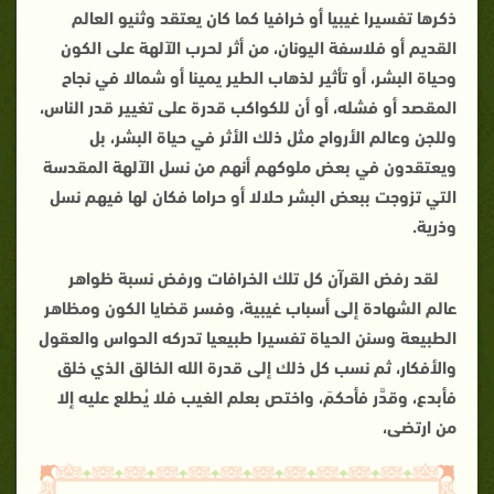
ذكرها تفسيرا غيبيا أو خرافيا كما كان يعتقد وثنيو العالم
القديم أو فلاسفة اليونان، من أثر لحرب الآلهة على الكون
وحياة البشر، أو تأثير لذهاب الطير يمينا أو شمالا في نجاح
المقصد أو فشله، أو أن للكواكب قدرة على تغيير قدر الناس،
وللجن وعالم الأرواح مثل ذلك الأثر في حياة البشر، بل
ويعتقدون في بعض ملوكهم أنهم من نسل الآلهة المقدسة
التي تزوجت ببعض البشر حلالا أو حراما فكان لها فيهم نسل
وذرية
.
لقد رفض القرآن كل تلك الخرافات ورفض نسبة ظواهر
عالم الشهادة إلى أسباب غيبية، وفسر قضايا الكون ومظاهر
الطبيعة وسنن الحياة تفسيرا طبيعيا تدركه الحواس والعقول
والأفكار، ثم نسب كل ذلك إلى قدرة الله الخالق الذي خلق
فأبدع، وقدَّر فأحكمَ، واختص بعلم الغيب فلا يُطلع عليه إلا
من ارتضى،