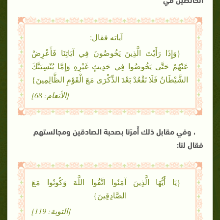
آياته فقال:
{وَإِذَا رَأَيْتَ الَّذِينَ يَخُوضُونَ فِي آيَاتِنَا فَأَعْرِضْ
عَنْهُمْ حَتَّى يَخُوضُوا فِي حَدِيثٍ غَيْرِهِ وَإِمَّا يُنْسِيَنَّكَ
الشَّيْطَانُ فَلَا تَقْعُدْ بَعْدَ الذِّكْرَى مَعَ الْقَوْمِ الظَّالِمِينَ}
[الأنعام: 68]
، وفي مقابل ذلك أَمرَنا بصحبة الصادقين ومجالستهم
فقال لنا:
{يَا أَيُّهَا الَّذِينَ آمَنُوا اتَّقُوا اللَّهَ وَكُونُوا مَعَ
الصَّادِقِينَ}
[التوبة: 119]