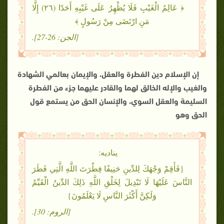
﴿ ‌عَالِمُ ‌الْغَيْبِ فَلَا يُظْهِرُ عَلَى غَيْبِهِ أَحَدًا (٢٦) إِلَّا
مَنِ ارْتَضَى مِنْ رَسُولٍ ﴾
[الجن: 26-27].
إن الإسلام دين الفطرة والعقل، والإيمان بعالمي الشهادة
والغيب والإله الخالق لهما والقادر عليهما جزء من الفطرة
السليمة والعقل السوي، والإنسان الحق من يستمع قول
الحق وهو
يناديه:
{فَأَقِمْ وَجْهَكَ لِلدِّينِ حَنِيفًا فِطْرَتَ اللَّهِ الَّتِي فَطَرَ
النَّاسَ عَلَيْهَا لَا تَبْدِيلَ لِخَلْقِ اللَّهِ ذَلِكَ الدِّينُ الْقَيِّمُ
وَلَكِنَّ أَكْثَرَ النَّاسِ لَا يَعْلَمُونَ}
[الروم: 30].