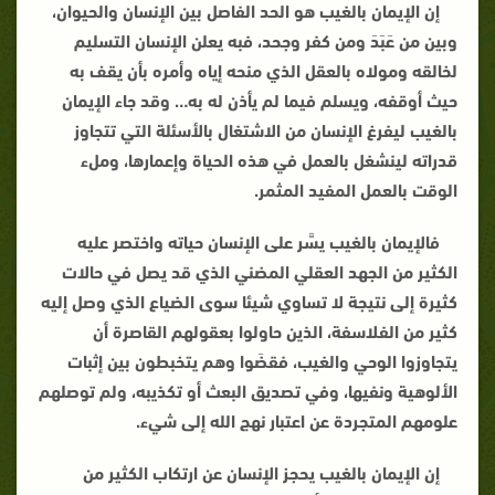
إن الإيمان بالغيب هو الحد الفاصل بين الإنسان والحيوان،
وبين من عَبَدَ ومن كفر وجحد، فبه يعلن الإنسان التسليم
لخالقه ومولاه بالعقل الذي منحه إياه وأمره بأن يقف به
حيث أوقفه، ويسلم فيما لم يأذن له به… وقد جاء الإيمان
بالغيب ليفرغ الإنسان من الاشتغال بالأسئلة التي تتجاوز
قدراته لينشغل بالعمل في هذه الحياة وإعمارها، وملء
الوقت بالعمل المفيد المثمر.
فالإيمان بالغيب يسَّر على الإنسان حياته واختصر عليه
الكثير من الجهد العقلي المضني الذي قد يصل في حالات
كثيرة إلى نتيجة لا تساوي شيئا سوى الضياع الذي وصل إليه
كثير من الفلاسفة، الذين حاولوا بعقولهم القاصرة أن
يتجاوزوا الوحي والغيب، فقضَوا وهم يتخبطون بين إثبات
الألوهية ونفيها، وفي تصديق البعث أو تكذيبه، ولم توصلهم
علومهم المتجردة عن اعتبار نهج الله إلى شيء
.
إن الإيمان بالغيب يحجز الإنسان عن ارتكاب الكثير من