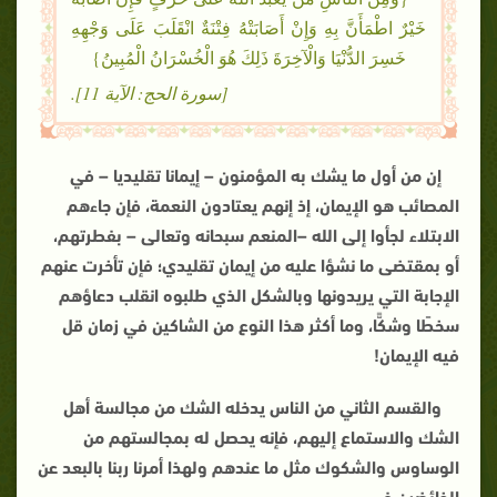
خَيْرٌ اطْمَأَنَّ بِهِ وَإِنْ أَصَابَتْهُ فِتْنَةٌ انْقَلَبَ عَلَى وَجْهِهِ
خَسِرَ الدُّنْيَا وَالْآخِرَةَ ذَلِكَ هُوَ الْخُسْرَانُ الْمُبِينُ}
[سورة الحج: الآية 11].
إن من أول ما يشك به المؤمنون – إيمانا تقليديا – في
المصائب هو الإيمان، إذ إنهم يعتادون النعمة، فإن جاءهم
الابتلاء لجأوا إلى الله –المنعم سبحانه وتعالى – بفطرتهم،
أو بمقتضى ما نشؤا عليه من إيمان تقليدي؛ فإن تأخرت عنهم
الإجابة التي يريدونها وبالشكل الذي طلبوه انقلب دعاؤهم
سخطًا وشكًّا، وما أكثر هذا النوع من الشاكين في زمان قل
فيه الإيمان
!
والقسم الثاني من الناس يدخله الشك من مجالسة أهل
الشك والاستماع إليهم، فإنه يحصل له بمجالستهم من
الوساوس والشكوك مثل ما عندهم ولهذا أمرنا ربنا بالبعد عن
الخائضين في