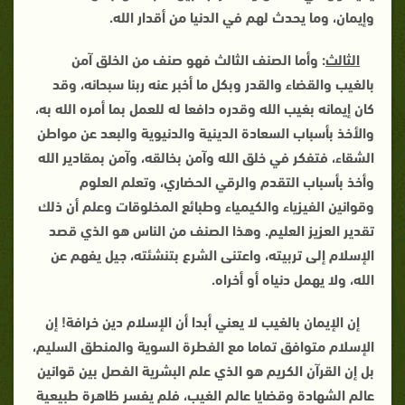
وإيمان، وما يحدث لهم في الدنيا من أقدار الله.
الثالث
: وأما الصنف الثالث فهو صنف من الخلق آمن
بالغيب والقضاء والقدر وبكل ما أخبر عنه ربنا سبحانه، وقد
كان إيمانه بغيب الله وقدره دافعا له للعمل بما أمره الله به،
والأخذ بأسباب السعادة الدينية والدنيوية والبعد عن مواطن
الشقاء، فتفكر في خلق الله وآمن بخالقه، وآمن بمقادير الله
وأخذ بأسباب التقدم والرقي الحضاري، وتعلم العلوم
وقوانين الفيزياء والكيمياء وطبائع المخلوقات وعلم أن ذلك
تقدير العزيز العليم. وهذا الصنف من الناس هو الذي قصد
الإسلام إلى تربيته، واعتنى الشرع بتنشئته، جيل يفهم عن
الله، ولا يهمل دنياه أو أخراه
.
إن الإيمان بالغيب لا يعني أبدا أن الإسلام دين خرافة! إن
الإسلام متوافق تماما مع الفطرة السوية والمنطق السليم،
بل إن القرآن الكريم هو الذي علم البشرية الفصل بين قوانين
عالم الشهادة وقضايا عالم الغيب، فلم يفسر ظاهرة طبيعية