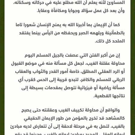
المساوئ لأنه يعلم أن الله مطلع عليه في حركاته وسكناته،
وأن بعد كل عمل سؤالا وجوابا ومكافأة وعقابا
.
كما أن الإيمان بما أخبرنا الله به يمنح الإنسان شعورا تاما
بالطمأنينة ويلهمه الصبر ويحفظه من اليأس بينما يفتقد
الملحد كل ذلك
.
إن من أكبر الفتن التي عصفت بالجيل المسلم اليوم
محاولة عقلنة الغيب، لجعل كل مسألة منه في موضِع القبول
أو الرد العقلي المطلق، خاصة أمور القدر والثواب والعقاب
الرباني للمسلم والكافر، لتبدو قريبة إلى الحس كقرب أي
مسألة رياضية أو فيزيائية نتوصل بمقدمات بسيطة إلى
نتائجها القطعية
.
والواقع أن محاولة تكييف الغيب وعقلنته حتى يصبح
كالمشاهد قد تخرج بالمؤمن من طور الإيمان الحقيقي
بالغيب، لتصل به في مرحلة لاحقة إلى أن تتعارض لديه مبادئ
إيمانه العقلي المجرد بمبادئ إيمانه بالغيب، وحينها قد يقع