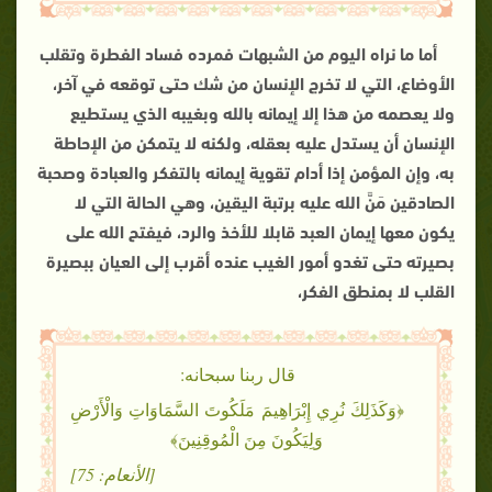
أما ما نراه اليوم من الشبهات فمرده فساد الفطرة وتقلب
الأوضاع، التي لا تخرج الإنسان من شك حتى توقعه في آخر،
ولا يعصمه من هذا إلا إيمانه بالله وبغيبه الذي يستطيع
الإنسان أن يستدل عليه بعقله، ولكنه لا يتمكن من الإحاطة
به، وإن المؤمن إذا أدام تقوية إيمانه بالتفكر والعبادة وصحبة
الصادقين مَنَّ الله عليه برتبة اليقين، وهي الحالة التي لا
يكون معها إيمان العبد قابلا للأخذ والرد، فيفتح الله على
بصيرته حتى تغدو أمور الغيب عنده أقرب إلى العيان ببصيرة
القلب لا بمنطق الفكر،
قال ربنا سبحانه:
﴿وَكَذَلِكَ نُرِي إِبْرَاهِيمَ مَلَكُوتَ السَّمَاوَاتِ وَالْأَرْضِ
‌وَلِيَكُونَ ‌مِنَ ‌الْمُوقِنِينَ﴾
[الأنعام: 75]