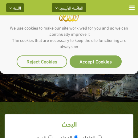
القائمة الرئيسية
اللغة
We use cookies to make our site work well for you and so we can
continually improve it.
The cookies that are necessary to keep the site functioning are
always on
مقدمة
Reject Cookies
Accept Cookies
البحث
العنوان
المحتوى
قسم