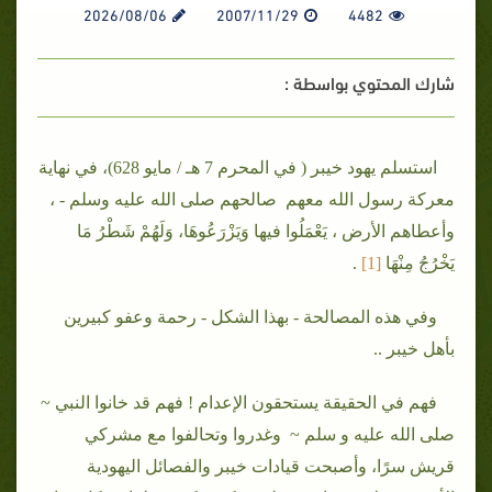
2026/08/06
2007/11/29
4482
شارك المحتوي بواسطة :
استسلم يهود خيبر ( في المحرم 7 هـ / مايو 628)، في نهاية
معركة رسول الله معهم صالحهم صلى الله عليه وسلم - ،
وأعطاهم الأرض ، يَعْمَلُوا فيها وَيَزْرَعُوهَا، وَلَهُمْ شَطْرُ مَا
يَخْرُجُ مِنْهَا
[1
]
.
وفي هذه المصالحة - بهذا الشكل - رحمة وعفو كبيرين
بأهل خيبر ..
فهم في الحقيقة يستحقون الإعدام ! فهم قد خانوا النبي ~
صلى الله عليه و سلم ~ وغدروا وتحالفوا مع مشركي
قريش سرًا، وأصبحت قيادات خيبر والفصائل اليهودية