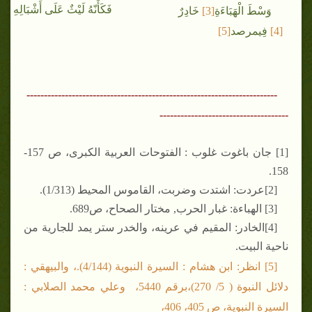
فَكَأَنّهُ لَيْثٌ عَلَى أَشْبَالِهِ
وَسْطَ الْهَبَاءَةِ
[3]
خَادِرٌ
[4]
فِي
مرصد
[
5]
------------------------------------------------------------------------
-------------------------------------
[1] جان باغوت غلوب : الفتوحات العربية الكبرى، ص 157-
158.
[2]عردت: اشتدت وضربت، القاموس المحيط (1/313).
[3] الهباءة: غبار الحرب, مختار الصحاح، ص689.
[4]الخادر: المقيم في عرينه، والخدر ستر يمد للجارية من
ناحية البيت.
[5] انظر: ابن هشام : السيرة النبوية (4/144).، والبيهقي :
دلائل النبوة ( 5/ 270)،برقم 5440، وعلي محمد الصلابي :
السيرة النبوية، ص 405، 406،