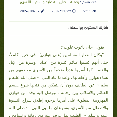
تحت قسم :
رحمته ~ صلى الله عليه و سلم ~ للأسرى
2026/08/07
2007/11/29
5711
شارك المحتوي بواسطة :
يقول "جان باغوت غلوب":
"وكان انتصار المسلمين [على هوازن] في حنين كاملاً،
حتى أنهم كسبوا غنائم كثيرة بين أعداد وفيرة من الإبل
والغنم ، كما أسروا عدداً ضخماً من الأسرى معظمهم من
نساء هوازن وأطفالها ، وعندما عاد النبي ~ صلى الله عليه و
سلم ~ عن الطائف دون أن يتمكن من فتحها شرع يقسم
الغنائم والأسلاب بين رجاله . ووصل إليه وفد من هوازن
المهزومة المغلوبة على أمرها يرجوه إطلاق سراح النسوة
والأطفال من الأسرى، وسرعان ما لبى النبي ~ صلى الله
عليه و سلم ~ الطلب بما عرف عنه من دماثة و تسامح ،