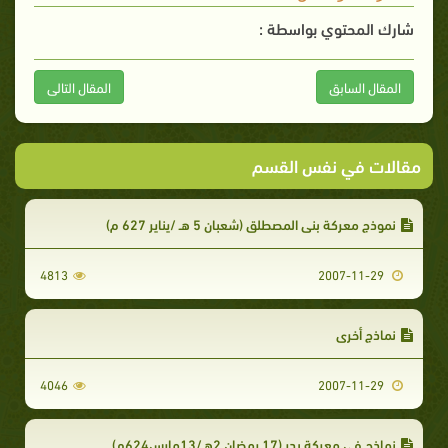
شارك المحتوي بواسطة :
المقال السابق
المقال التالى
مقالات في نفس القسم
نموذج معركة بني المصطلق (شعبان 5 هـ /يناير 627 م)
4813
2007-11-29
نماذج أخرى
4046
2007-11-29
نماذج في معركة بدر (17 رمضان 2هـ/13مارس624م)