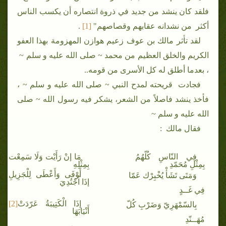
فلقد كان ينشد من جديد في ذروة انتصاره أن يكسب الناس
أكثر من نشدانه عقابهم وقصاصهم"
[1]
.
لقد تأثر مالك بن عوف زعيم هوازن المهزومة بهذا العفو
الكريم والخلق العظيم من محمد ~ صلى الله عليه و سلم ~
، بعدما أطلق له كل الأسرى من قومه..
فجادت قريحته لمدح النبي ~ صلى الله عليه و سلم ~ ،
فأخذ ينشد فاصلاً من الشعر، يشكر فيه رسول الله ~ صلى
الله عليه و سلم ~
فقال مالك :
فِي النّاسِ كُلّهُمُ
مَا إنْ رَأَيْت وَلَا سَمِعْت
بِمِثْلِ مُحَمّدِ
بِمِثْلِهِ
أَوْفَى وَأَعْطَى لِلْجَزِيلِ
وَمَتَى تَشَأْ يُخْبِرْك عَمّا
إذَا اُجْتُدِيَ
فِي غَــدٍ
إذَا الْكَتِيبَةُ عَرّدَتْ
[2]
بِالسّمْهَرِيّ وَضَرْبِ كُلّ
أَنْيَابَهَا
مُهَــنّدِ