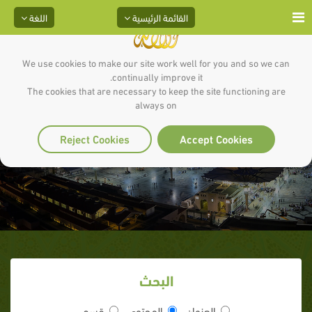
القائمة الرئيسية
اللغة
We use cookies to make our site work well for you and so we can
continually improve it.
The cookies that are necessary to keep the site functioning are
نموذج معركة حنين( 10 شوال 8
always on
هـ/30 يناير 630 م)
Reject Cookies
Accept Cookies
البحث
العنوان
المحتوى
قسم