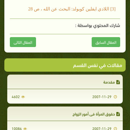
[3] اللادي ايفلين كوبولد: البحث عن الله ، ص 28
شارك المحتوي بواسطة :
المقال السابق
المقال التالى
مقالات في نفس القسم
مقدمة
4602
2007-11-29
حقوق المرأة في أمور الزواج
10086
2007-11-29