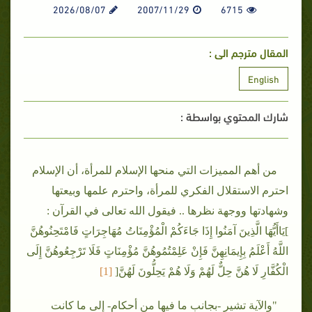
2026/08/07
2007/11/29
6715
المقال مترجم الى :
English
شارك المحتوي بواسطة :
من أهم المميزات التي منحها الإسلام للمرأة، أن الإسلام
احترم الاستقلال الفكري للمرأة، واحترم علمها وبيعتها
وشهادتها ووجهة نظرها .. فيقول الله تعالى في القرآن :
]يَاأَيُّهَا الَّذِينَ آمَنُوا إِذَا جَاءَكُمْ الْمُؤْمِنَاتُ مُهَاجِرَاتٍ فَامْتَحِنُوهُنَّ
اللَّهُ أَعْلَمُ بِإِيمَانِهِنَّ فَإِنْ عَلِمْتُمُوهُنَّ مُؤْمِنَاتٍ فَلَا تَرْجِعُوهُنَّ إِلَى
الْكُفَّارِ لَا هُنَّ حِلٌّ لَهُمْ وَلَا هُمْ يَحِلُّونَ لَهُنَّ[
[1
]
"والآية تشير -بجانب ما فيها من أحكام- إلى ما كانت