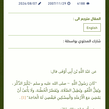
2026/08/07
2007/11/29
4188
المقال مترجم الى :
English
شارك المحتوي بواسطة :
عن عَبْدَ اللَّهِ بْنَ أَبِي أَوْفَى قال:
"كَانَ رَسُولُ اللَّهِ ~ صلى الله عليه و سلم ~يُكْثِرُ الذِّكْرَ ،
وَيُقِلُّ اللَّغْوَ، وَيُطِيلُ الصَّلَاةَ، وَيُقَصِّرُ الْخُطْبَةَ، وَلَا يَأْنَفُ أَنْ
يَمْشِيَ مَعَ الْأَرْمَلَةِ وَالْمِسْكِينِ فَيَقْضِيَ لَهُ الْحَاجَةَ"
[1
]
.