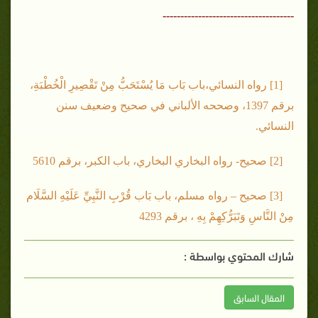
-------------------------------------
[1] رواه النسائي،باب بَاب مَا يُسْتَحَبُّ مِنْ تَقْصِيرِ الْخُطْبَةِ،
برقم 1397، وصححه الألباني في صحيح وضعيف سنن
النسائي.
[2] صحيح- رواه البخاري البخاري، باب الكبر، برقم 5610
[3] صحيح – رواه مسلم، باب بَاب قُرْبِ النَّبِيِّ عَلَيْهِ السَّلَام
مِنْ النَّاسِ وَتَبَرُّكِهِمْ بِهِ ، برقم 4293
شارك المحتوي بواسطة :
المقال السابق