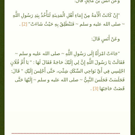
وعن أَنَسُ بْنُ مَالِكٍ قَالَ:
"إِنْ كَانَتْ الْأَمَةُ مِنْ إِمَاءِ أَهْلِ الْمَدِينَةِ لَتَأْخُذُ بِيَدِ رَسُولِ اللَّهِ
~ صلى الله عليه و سلم ~ فَتَنْطَلِقُ بِهِ حَيْثُ شَاءَتْ"
[2
]
.
وعَنْ أَنَسٍ قَالَ:
"جَاءَتْ امْرَأَةٌ إِلَى رَسُولِ اللَّهِ ~ صلى الله عليه و سلم ~
فَقَالَتْ يَا رَسُولَ اللَّهِ إِنَّ لِي إِلَيْكَ حَاجَةً فَقَالَ لَهَا : " يَا أُمَّ فُلَانٍ
اجْلِسِي فِي أَيِّ نَوَاحِي السِّكَكِ شِئْتِ، حَتَّى أَجْلِسَ إِلَيْكِ " قَالَ:
فَجَلَسَتْ فَجَلَسَ النَّبِيُّ ~ صلى الله عليه و سلم ~ إِلَيْهَا حَتَّى
قَضَتْ حَاجَتَهَا
[3
]
.
------------------------------------------------------------------------