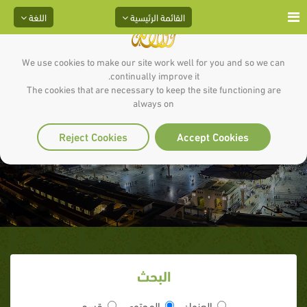
القائمة الرئيسية
اللغة
We use cookies to make our site work well for you and so we can
continually improve it.
The cookies that are necessary to keep the site functioning are
always on
سعيه على الأرامل
Reject Cookies
Accept Cookies
البحث
العنوان
المحتوى
قسم