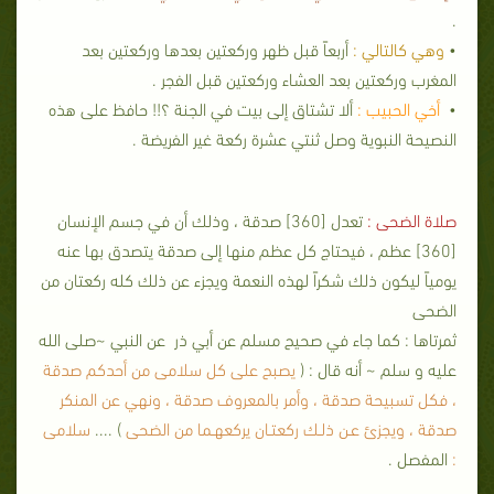
.
•
وهي كالتالي :
أربعاً قبل ظهر وركعتين بعدها وركعتين بعد
المغرب وركعتين بعد العشاء وركعتين قبل الفجر .
•
أخي الحبيب :
ألا تشتاق إلى بيت في الجنة ؟!! حافظ على هذه
النصيحة النبوية وصل ثنتي عشرة ركعة غير الفريضة .
صلاة الضحى :
تعدل [360] صدقة ، وذلك أن في جسم الإنسان
[360] عظم ، فيحتاج كل عظم منها إلى صدقة يتصدق بها عنه
يومياً ليكون ذلك شكراً لهذه النعمة ويجزء عن ذلك كله ركعتان من
الضحى
ثمرتاها : كما جاء في صحيح مسلم عن أبي ذر عن النبي ~صلى الله
عليه و سلم ~ أنه قال : (
يصبح على كل سلامى من أحدكم صدقة
، فكل تسبيحة صدقة ، وأمر بالمعروف صدقة ، ونهي عن المنكر
صدقة ، ويجزئ عـن ذلـك ركعتـان يركعهـما من الضحى
) ....
سلامى
:
المفصل .