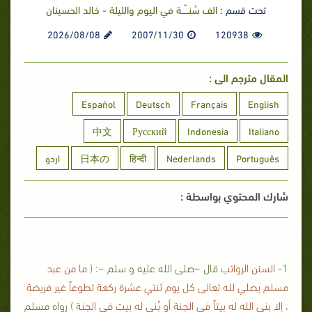
تحت قسم :
الف سُنـــّــة في اليوم والليلة - خالد الحسينان
2026/08/08
2007/11/30
120938
المقال مترجم الى :
Español
Deutsch
Français
English
中文
Русский
Indonesia
Italiano
Português
Nederlands
हिन्दी
日本の
اردو
شارك المحتوي بواسطة :
1- السنن الرواتب
قال ~صلى الله عليه و سلم ~:
( ما من عبد
مسلم يصلي لله تعالى كل يوم ثنتي عشرة ركعة تطوعاً غير فريضة
، إلا بنى الله له بيتاً في الجنة أو بُني له بيت في الجنة )
رواه مسلم