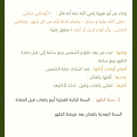
وجاء عن أبو هريرة رضي الله عنه أنه قال : )
أوصاني خليلي
~صلى الله عليه و سلم ~ بصيام ثلاثة أيام من كل شهر ، وركعتي
الضحى ، وأن أوتــر قـبـل أن أرقـد
) متفق عليه .
وقتها :
تبدء من بعد طلوع الشمس بربع ساعة إلى قبل صلاة
الظهر بربع ساعة .
أفضل أوقات أدائها :
عند اشتداد حرارة الشمس .
عددها :
أقلها ركعتان ،
أكثرها :
ثماني ركعات وقيل : لاحَد لأكثرها
2- سنة الظهر :
السنة الراتبة القبلية أربع ركعات قبل الصلاة
السنة البعدية ركعتان بعد فريضة الظهر