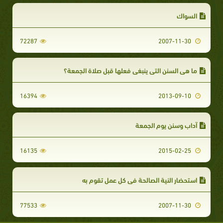
السواك
72287
2007-11-30
ما هي السنن التي ينبغي فعلها قبل صلاة الجمعة؟
16394
2013-09-10
آداب وسنن يوم الجمعة
16135
2015-02-25
استحضار النية الصالحة في كل عمل تقوم به
77533
2007-11-30