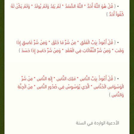
• {
قُلْ هُوَ اللَّهُ أَحَدٌ * اللَّهُ الصَّمَدُ * لَمْ يَلِدْ وَلَمْ يُولَدْ * وَلَمْ يَكُنْ لَهُ
كُفُواً أَحَدٌ
}
• {
قُلْ أَعُوذُ بِرَبِّ الْفَلَقِ * مِنْ شَرِّ مَا خَلَقَ * وَمِنْ شَرِّ غَاسِقٍ إِذَا
وَقَبَ * وَمِنْ شَرِّ النَّفَّاثَاتِ فِي الْعُقَدِ * وَمِنْ شَرِّ حَاسِدٍ إِذَا حَسَدَ
}
• {
قُلْ أَعُوذُ بِرَبِّ النَّاسِ * مَلِكِ النَّاسِ * إِلَهِ النَّاسِ * مِنْ شَرِّ
الْوَسْوَاسِ الْخَنَّاسِ * الَّذِي يُوَسْوِسُ فِي صُدُورِ النَّاسِ * مِنْ الْجِنَّةِ
وَالنَّاسِ
}
الأدعية الواردة في السنة