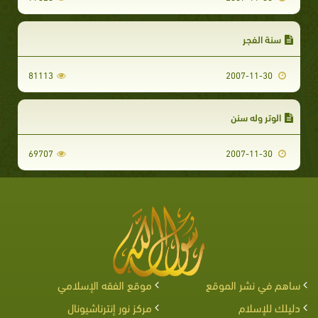
سنة الفجر
81113
2007-11-30
الوتر وله سنن
69707
2007-11-30
ساهم في نشر الموقع
موقع الفقه الإسلامي
دليلك للإسلام
مركز نور إنترناشيونال