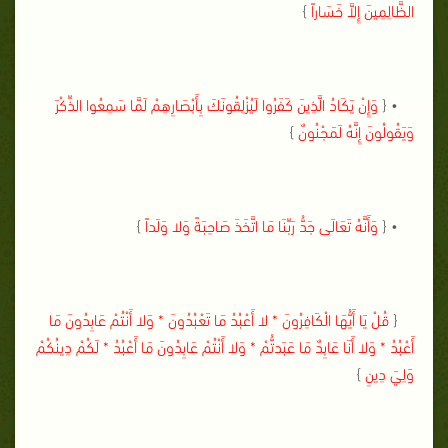
الظَّالِمِينَ إِلاَّ خَسَاراً
}
• {
وَإِنْ يَكَادُ الَّذِينَ كَفَرُوا لَيُزْلِقُونَكَ بِأَبْصَارِهِمْ لَمَّا سَمِعُوا الذِّكْرَ
وَيَقُولُونَ إِنَّهُ لَمَجْنُونٌ
}
• {
وَأَنَّهُ تَعَالَى جَدُّ رَبِّنَا مَا اتَّخَذَ صَاحِبَةً وَلا وَلَداً
}
{
قُلْ يَا أَيُّهَا الْكَافِرُونَ * لا أَعْبُدُ مَا تَعْبُدُونَ * وَلا أَنْتُمْ عَابِدُونَ مَا
أَعْبُدُ * وَلا أَنَا عَابِدٌ مَا عَبَدتُّمْ * وَلا أَنْتُمْ عَابِدُونَ مَا أَعْبُدُ * لَكُمْ دِينُكُمْ
وَلِيَ دِينِ
}