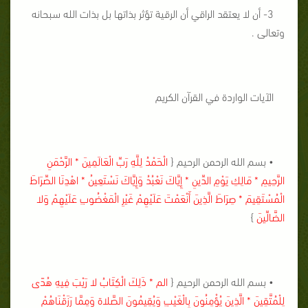
3- أن لا يعتقد الراقي أن الرقية تؤثر بذاتها بل بذات الله سبحانه
وتعالى .
الآيات الواردة في القرآن الكريم
• بسم الله الرحمن الرحيم {
الْحَمْدُ لِلَّهِ رَبِّ الْعَالَمِينَ * الرَّحْمَنِ
الرَّحِيمِ * مَالِكِ يَوْمِ الدِّينِ * إِيَّاكَ نَعْبُدُ وَإِيَّاكَ نَسْتَعِينُ * اهْدِنَا الصِّرَاطَ
الْمُسْتَقِيمَ * صِرَاطَ الَّذِينَ أَنْعَمْتَ عَلَيْهِمْ غَيْرِ الْمَغْضُوبِ عَلَيْهِمْ وَلا
الضَّالِّينَ
}
• بسم الله الرحمن الرحيم {
الم * ذَلِكَ الْكِتَابُ لا رَيْبَ فِيهِ هُدًى
لِلْمُتَّقِينَ * الَّذِينَ يُؤْمِنُونَ بِالْغَيْبِ وَيُقِيمُونَ الصَّلاة وَمِمَّا رَزَقْنَاهُمْ