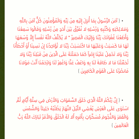
• {
آمَنَ الرَّسُولُ بِمَا أُنزِلَ إِلَيْهِ مِنْ رَبِّهِ وَالْمُؤْمِنُونَ كُلٌّ آمَنَ بِاللَّهِ
وَمَلائِكَتِهِ وَكُتُبِهِ وَرُسُلِهِ لا نُفَرِّقُ بَيْنَ أَحَدٍ مِنْ رُسُلِهِ وَقَالُوا سَمِعْنَا
وَأَطَعْنَا غُفْرَانَكَ رَبَّنَا وَإِلَيْكَ الْمَصِيرُ * لا يُكَلِّفُ اللَّهُ نَفْساً إِلاَّ وُسْعَهَا
لَهَا مَا كَسَبَتْ وَعَلَيْهَا مَا اكْتَسَبَتْ رَبَّنَا لا تُؤَاخِذْنَا إِنْ نَسِينَا أَوْ أَخْطَأْنَا
رَبَّنَا وَلا تَحْمِلْ عَلَيْنَا إِصْراً كَمَا حَمَلْتَهُ عَلَى الَّذِينَ مِنْ قَبْلِنَا رَبَّنَا وَلا
تُحَمِّلْنَا مَا لا طَاقَةَ لَنَا بِهِ وَاعْفُ عَنَّا وَاغْفِرْ لَنَا وَارْحَمْنَا أَنْتَ مَوْلانَا
فَانصُرْنَا عَلَى الْقَوْمِ الْكَافِرِينَ
}
• {
إِنَّ رَبَّكُمْ اللَّهُ الَّذِي خَلَقَ السَّمَوَاتِ وَالأَرْضَ فِي سِتَّةِ أَيَّامٍ ثُمَّ
اسْتَوَى عَلَى الْعَرْشِ يُغْشِي اللَّيْلَ النَّهَارَ يَطْلُبُهُ حَثِيثاً وَالشَّمْسَ
وَالْقَمَرَ وَالنُّجُومَ مُسَخَّرَاتٍ بِأَمْرِهِ أَلا لَهُ الْخَلْقُ وَالأَمْرُ تَبَارَكَ اللَّهُ رَبُّ
الْعَالَمِينَ
}