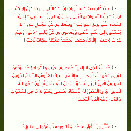
• {
وَالصَّافَّاتِ صَفّاً * فَالزَّاجِرَاتِ زَجْراً * فَالتَّالِيَاتِ ذِكْراً * إِنَّ إِلَهَكُمْ
لَوَاحِدٌ * رَبُّ السَّمَوَاتِ وَالأَرْضِ وَمَا بَيْنَهُمَا وَرَبُّ الْمَشَارِقِ * إِنَّا زَيَّنَّا
السَّمَاءَ الدُّنْيَا بِزِينَةٍ الْكَوَاكِبِ * وَحِفْظاً مِنْ كُلِّ شَيْطَانٍ مَارِدٍ * لا
يَسَّمَّعُونَ إِلَى الْمَلإٍ الأَعْلَى وَيُقْذَفُونَ مِنْ كُلِّ جَانِبٍ * دُحُوراً وَلَهُمْ
عَذَابٌ وَاصِبٌ * إِلاَّ مَنْ خَطِفَ الْخَطْفَةَ فَأَتْبَعَهُ شِهَابٌ ثَاقِبٌ
}
• {
هُوَ اللَّهُ الَّذِي لا إِلَهَ إِلاَّ هُوَ عَالِمُ الْغَيْبِ وَالشَّهَادَةِ هُوَ الرَّحْمَنُ
الرَّحِيمُ * هُوَ اللَّهُ الَّذِي لا إِلَهَ إِلاَّ هُوَ الْمَلِكُ الْقُدُّوسُ السَّلامُ الْمُؤْمِنُ
الْمُهَيْمِنُ الْعَزِيزُ الْجَبَّارُ الْمُتَكَبِّرُ سُبْحَانَ اللَّهِ عَمَّا يُشْرِكُونَ * هُوَ اللَّهُ
الْخَالِقُ الْبَارِئُ الْمُصَوِّرُ لَهُ الأَسْمَاءُ الْحُسْنَى يُسَبِّحُ لَهُ مَا فِي السَّمَوَاتِ
وَالأَرْضِ وَهُوَ الْعَزِيزُ الْحَكِيمُ
}
• {
وَنُنَزِّلُ مِنْ الْقُرْآنِ مَا هُوَ شِفَاءٌ وَرَحْمَةٌ لِلْمُؤْمِنِينَ وَلا يَزِيدُ