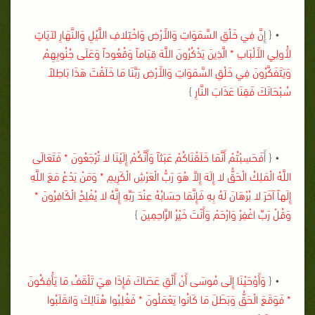
• { إِ
نَّ فِي خَلْقِ السَّمَوَاتِ وَالأَرْضِ وَاخْتِلافِ اللَّيْلِ وَالنَّهَارِ لآيَاتٍ
لأُولِي الأَلْبَابِ * الَّذِينَ يَذْكُرُونَ اللَّهَ قِيَاماً وَقُعُوداً وَعَلَى جُنُوبِهِمْ
وَيَتَفَكَّرُونَ فِي خَلْقِ السَّمَوَاتِ وَالأَرْضِ رَبَّنَا مَا خَلَقْتَ هَذَا بَاطِلاً
سُبْحَانَكَ فَقِنَا عَذَابَ النَّارِ
}
• { أَ
فَحَسِبْتُمْ أَنَّمَا خَلَقْنَاكُمْ عَبَثاً وَأَنَّكُمْ إِلَيْنَا لا تُرْجَعُونَ * فَتَعَالَى
اللَّهُ الْمَلِكُ الْحَقُّ لا إِلَهَ إِلاَّ هُوَ رَبُّ الْعَرْشِ الْكَرِيمِ * وَمَنْ يَدْعُ مَعَ اللَّهِ
إِلَهاً آخَرَ لا بُرْهَانَ لَهُ بِهِ فَإِنَّمَا حِسَابُهُ عِنْدَ رَبِّهِ إِنَّهُ لا يُفْلِحُ الْكَافِرُونَ *
وَقُلْ رَبِّ اغْفِرْ وَارْحَمْ وَأَنْتَ خَيْرُ الرَّاحِمِينَ
}
• {
وَأَوْحَيْنَا إِلَى مُوسَى أَنْ أَلْقِ عَصَاكَ فَإِذَا هِيَ تَلْقَفُ مَا يَأْفِكُونَ
* فَوَقَعَ الْحَقُّ وَبَطَلَ مَا كَانُوا يَعْمَلُونَ * فَغُلِبُوا هُنَالِكَ وَانقَلَبُوا