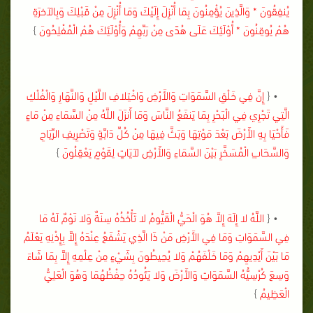
يُنفِقُونَ * وَالَّذِينَ يُؤْمِنُونَ بِمَا أُنْزِلَ إِلَيْكَ وَمَا أُنْزِلَ مِنْ قَبْلِكَ وَبِالآخرَةِ
هُمْ يُوقِنُونَ * أُوْلَئِكَ عَلَى هُدًى مِنْ رَبِّهِمْ وَأُوْلَئِكَ هُمْ الْمُفْلِحُونَ
}
• {
إِنَّ فِي خَلْقِ السَّمَوَاتِ وَالأَرْضِ وَاخْتِلافِ اللَّيْلِ وَالنَّهَارِ وَالْفُلْكِ
الَّتِي تَجْرِي فِي الْبَحْرِ بِمَا يَنفَعُ النَّاسَ وَمَا أَنزَلَ اللَّهُ مِنْ السَّمَاءِ مِنْ مَاءٍ
فَأَحْيَا بِهِ الأَرْضَ بَعْدَ مَوْتِهَا وَبَثَّ فِيهَا مِنْ كُلِّ دَابَّةٍ وَتَصْرِيفِ الرِّيَاحِ
وَالسَّحَابِ الْمُسَخَّرِ بَيْنَ السَّمَاءِ وَالأَرْضِ لآيَاتٍ لِقَوْمٍ يَعْقِلُونَ
}
• {
اللَّهُ لا إِلَهَ إِلاَّ هُوَ الْحَيُّ الْقَيُّومُ لا تَأْخُذُهُ سِنَةٌ وَلا نَوْمٌ لَهُ مَا
فِي السَّمَوَاتِ وَمَا فِي الأَرْضِ مَنْ ذَا الَّذِي يَشْفَعُ عِنْدَهُ إِلاَّ بِإِذْنِهِ يَعْلَمُ
مَا بَيْنَ أَيْدِيهِمْ وَمَا خَلْفَهُمْ وَلا يُحِيطُونَ بِشَيْءٍ مِنْ عِلْمِهِ إِلاَّ بِمَا شَاءَ
وَسِعَ كُرْسِيُّهُ السَّمَوَاتِ وَالأَرْضَ وَلا يَئُودُهُ حِفْظُهُمَا وَهُوَ الْعَلِيُّ
الْعَظِيمُ
}