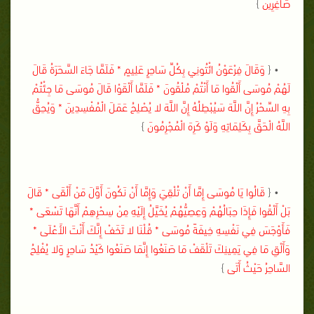
صَاغِرِينَ
}
• {
وَقَالَ فِرْعَوْنُ ائْتُونِي بِكُلِّ سَاحِرٍ عَلِيمٍ * فَلَمَّا جَاءَ السَّحَرَةُ قَالَ
لَهُمْ مُوسَى أَلْقُوا مَا أَنْتُمْ مُلْقُونَ * فَلَمَّا أَلْقَوْا قَالَ مُوسَى مَا جِئْتُمْ
بِهِ السِّحْرُ إِنَّ اللَّهَ سَيُبْطِلُهُ إِنَّ اللَّهَ لا يُصْلِحُ عَمَلَ الْمُفْسِدِينَ * وَيُحِقُّ
اللَّهُ الْحَقَّ بِكَلِمَاتِهِ وَلَوْ كَرِهَ الْمُجْرِمُونَ
}
• {
قَالُوا يَا مُوسَى إِمَّا أَنْ تُلْقِيَ وَإِمَّا أَنْ نَكُونَ أَوَّلَ مَنْ أَلْقَى * قَالَ
بَلْ أَلْقُوا فَإِذَا حِبَالُهُمْ وَعِصِيُّهُمْ يُخَيَّلُ إِلَيْهِ مِنْ سِحْرِهِمْ أَنَّهَا تَسْعَى *
فَأَوْجَسَ فِي نَفْسِهِ خِيفَةً مُوسَى * قُلْنَا لا تَخَفْ إِنَّكَ أَنْتَ الأَعْلَى *
وَأَلْقِ مَا فِي يَمِينِكَ تَلْقَفْ مَا صَنَعُوا إِنَّمَا صَنَعُوا كَيْدُ سَاحِرٍ وَلا يُفْلِحُ
السَّاحِرُ حَيْثُ أَتَى
}