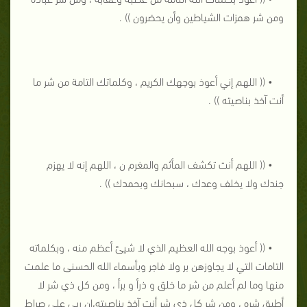
ومن شر همزات الشياطين وأن يحضرون )) .
• (( اللهم إني أعوذ بوجهك الكريم ، وكلماتك التامة من شر ما
أنت آخذ بناصيته )) .
• (( اللهم أنت تكشف المأثم والمغرم ن ، اللهم إنه لا يهزم
جندك ولا يخلف وعدك ، سبحانك وبحمدك )) .
• (( أعوذ بوجه الله العظيم الذي لا شيئ أعظم منه ، وبكلماته
التامات التي لا يجاوزهن بر ولا فاجر وبأسماء الله الحسنى ما علمت
منها وما لم أعلم من شر ما خلق و ذرأ و برأ ، ومن كل ذي شر لا
أطيق شره ، ومن شر كل ذي شر أنت آخذ بناصيته،إن ربي على صراط