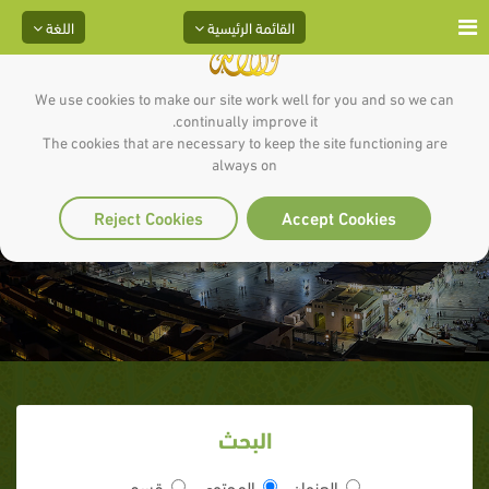
القائمة الرئيسية
اللغة
We use cookies to make our site work well for you and so we can
continually improve it.
The cookies that are necessary to keep the site functioning are
always on
الشريط السادس
Reject Cookies
Accept Cookies
البحث
العنوان
المحتوى
قسم