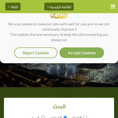
القائمة الرئيسية
اللغة
We use cookies to make our site work well for you and so we can
continually improve it.
The cookies that are necessary to keep the site functioning are
always on
الشريط السابع
Reject Cookies
Accept Cookies
البحث
العنوان
المحتوى
قسم