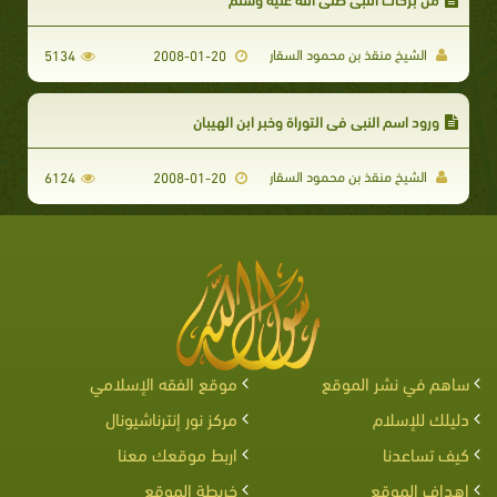
الشيخ منقذ بن محمود السقار
5134
2008-01-20
ورود اسم النبي في التوراة وخبر ابن الهيبان
الشيخ منقذ بن محمود السقار
6124
2008-01-20
ساهم في نشر الموقع
موقع الفقه الإسلامي
دليلك للإسلام
مركز نور إنترناشيونال
كيف تساعدنا
اربط موقعك معنا
اهداف الموقع
خريطة الموقع