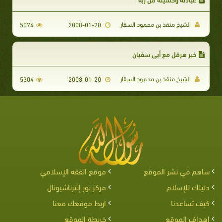
الشيخ منقذ بن محمود السقار
5074
2008-01-20
خبر هرقل مع أبى سفيان
الشيخ منقذ بن محمود السقار
5304
2008-01-20
ساهم في نشر الموقع
موقع الفقه الإسلامي
دليلك للإسلام
مركز نور إنترناشيونال
كيف تساعدنا
اربط موقعك معنا
اهداف الموقع
خريطة الموقع