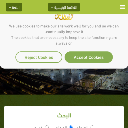
القائمة الرئيسية
اللغة
We use cookies to make our site work well for you and so we can
continually improve it.
The cookies that are necessary to keep the site functioning are
always on
خبر أويس وأم حرام
Reject Cookies
Accept Cookies
البحث
العنوان
المحتوى
قسم