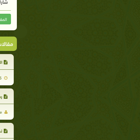
شارك
المق
مقالا
ال
2008-01-25
ر
مح
تك