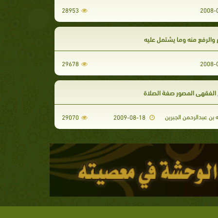
28953
 والرفع منه وما يشتمل عليه
29678
الفقهي المصور صفة الصلاة
 بن عبدالرحمن الجبرين
29070
2009-08-18