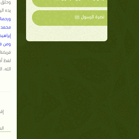
وحلق إ
يده ال
نصرة الرسول ﷺ
ورحمة 
محمد و
إبراهي
ومن فت
فريضة 
لفظ آخ
الله، ا
إقامة 
الصلاة (983) ، ابن ماجه إق