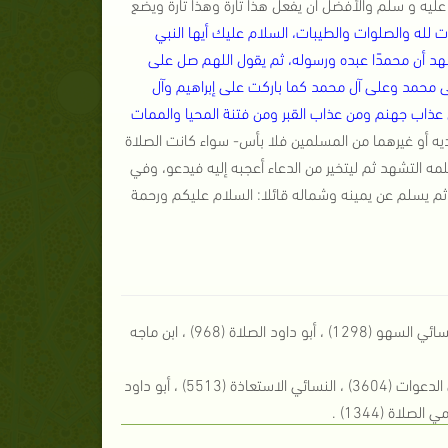
ليه و سلم والأفضل أن يفعل هذا تارة وهذا تارة ويضع
ات لله والصلوات والطيبات، السلام عليك أيها النبي
 وأشهد أن محمدًا عبده ورسوله، ثم يقول اللهم صل على
ى محمد وعلى آل محمد كما باركت على إبراهيم وآل
 عذاب جهنم ومن عذاب القبر ومن فتنة المحيا والممات
ديه أو غيرهما من المسلمين فلا بأس- سواء كانت الصلاة
ه التشهد ثم ليتخير من الدعاء أعجبه إليه فيدعو، وفي
، ثم يسلم عن يمينه وشماله قائلا: السلام عليكم ورحمة
) البخاري الأذان (797) ، مسلم الصلاة (402) ، الترمذي النكاح (1105) ، النسائي السهو (1298) ، أبو داود الصلاة (968) ، ابن ماجه
) البخاري الجنائز (1311) ، مسلم المساجد ومواضع الصلاة (588) ، الترمذي الدعوات (3604) ، النسائي الاستعاذة (5513) ، أبو داود