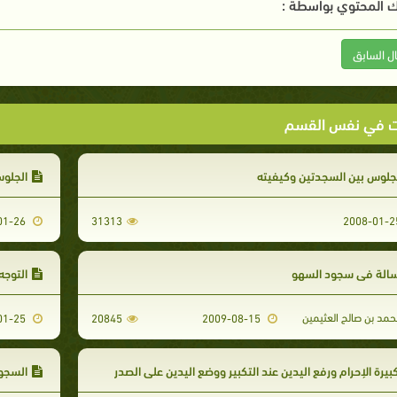
 المحتوي بواسطة :
ال السابق
ت في نفس القسم
جلوس بين السجدتين وكيفيته
الجلوس
2008-01-26
31313
سالة في سجود السهو
التوجه
مد بن صالح العثيمين
2008-01-25
20845
2009-08-15
بيرة الإحرام ورفع اليدين عند التكبير ووضع اليدين على الصدر
السجود