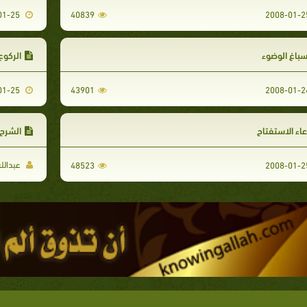
2008-01-25
40839
باغ الوضوء
الركوع
2008-01-25
43901
اء الاستفتاح
الشرح 
عبدالله
48523