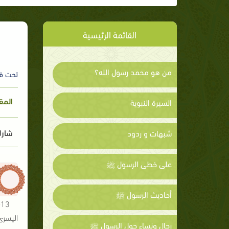
القائمة الرئيسية
من هو محمد رسول الله؟
تحت ق
المق
السيرة النبوية
شارك
شبهات و ردود
على خطى الرسول ﷺ
أحاديث الرسول ﷺ
3
اليسرى
رجال ونساء حول الرسول ﷺ