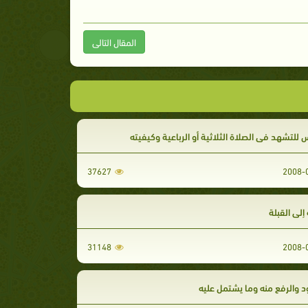
المقال التالى
 للتشهد في الصلاة الثلاثية أو الرباعية وكيفيته
37627
 إلى القبلة
31148
 والرفع منه وما يشتمل عليه