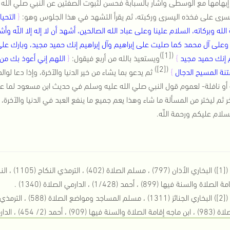
بهامها مع الوسطى وأشار بالسبابة فحسن لثبوت الصفتين عن النبي صلي الله ع
يسرى على فخذه اليسرى وركبته، ثم يقرأ التشهد في هذا الجلوس وهو:
{
التحي
الله وبركاته، السلام علينا وعلى عباد الله الصالحين، أشهد أن لا إله إلا اللّه
على آل محمد كما صليت على إبراهيم وآل إبراهيم إنك حميد مجيد، وبارك عل
)
[1]
(
م إنك حميد مجيد
}
ويستعيذ بالله من أربع فيقول:
{
اللهم إني أعوذ بك من
)
[2]
(
نة المسيح الدجال
}
ثم يدعو بما يشاء من خير الدنيا والآخرة، وإذا
دعا لوال
أو نافلة- لعموم قول النبي صلي الله عليه وسلم في حديث ابن مسعود لما علم
ر ثم ليختر من المسألة ما شاء وهذا يعم جميع ما ينفع العبد في الدنيا والآخرة
لسلام عليكم ورحمة اللّه.
[1]
(
الصلاة والسنة فيها (899) ، أحمد (1/428) ، الدارمي الصلاة (1340) .
[2]
(
امة الصلاة والسنة فيها (909) ، أحمد (2/ 454) ، الدارمي الصلاة (1344) .