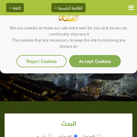
القائمة الرئيسية
اللغة
We use cookies to make our site work well for you and so we can
continually improve it.
The cookies that are necessary to keep the site functioning are
always on
ذكر جملة الغزوات
Reject Cookies
Accept Cookies
البحث
العنوان
المحتوى
قسم