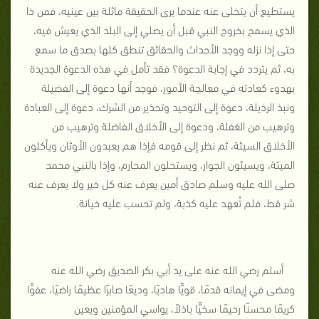
يستطيع أن يتخلى عنه عندما يرى الحقيقة ماثلة بين عينيه، فمن ذا
الذي يسمح بخروج النبي قبل أن يصلي إلى البلد الذي يعيش فيه،
حتى إذا نزله ووجد الأحداث والحقائق تنطق كلها بصدق ما سمع
به، ثم يتردد في إجابة الدعوة؟ فقد تأمل في هذه الدعوة الجديدة
بهدوء كعادته في معالجة الأمور، فوجد أنها دعوة إلى الفضيلة
ونبذ الرذيلة، دعوة إلى التوحيد وتحذير من الشرك، دعوة إلى العبادة
وترهيب من الغفلة، ودعوة إلى الأخلاق الفاضلة وترهيب من
الأخلاق السيئة، ثم نظر إلى قومه فإذا هم يعبدون الأوثان ويأكلون
الميتة، ويسيئون الجوار، ويستحلون المحارم، وإذا بالنبي محمد
صلى الله عليه وسلم صادق أمين يعرف عنه كل خير ولا يعرف عنه
شر قط، فلم تُعهد عليه كذبة، ولم تحسب عليه خيانة.
أسلم رضي الله عنه على يد أبي بكر الصديق رضي الله عنه
ومضى في إيمانه قدمًا، قويًّا هاديًا، وديعًا صابرًا عظيمًا راضيًا، عفوًّا
كريمًا محسنًا رحيمًا سخيًّا باذلاً، يواسي المؤمنين ويعين