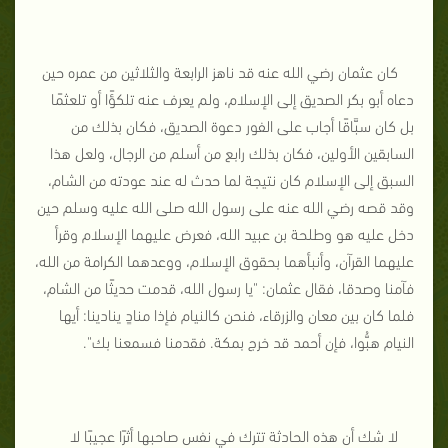
كان عثمان رضي الله عنه قد ناهز الرابعة والثلاثين من عمره حين
دعاه أبو بكر الصديق إلى الإسلام، ولم يعرف عنه تلكؤًا أو تلعثمًا
بل كان سبَّاقًا أجاب على الفور دعوة الصديق، فكان بذلك من
السابقين الأولين، فكان بذلك رابع من أسلم من الرجال، ولعل هذا
السبق إلى الإسلام كان نتيجة لما حدث له عند عودته من الشام،
وقد قصه رضي الله عنه على رسول الله صلى الله عليه وسلم حين
دخل عليه هو وطلحة بن عبيد الله، فعرض عليهما الإسلام وقرأ
عليهما القرآن، وأنبأهما بحقوق الإسلام، ووعدهما الكرامة من الله،
فآمنا وصدقا، فقال عثمان: "يا رسول الله، قدمت حديثًا من الشام،
فلما كان بين معان والزرقاء، فنحن كالنيام فإذا منادٍ ينادينا: أيها
النيام هبُّوا، فإن أحمد قد خرج بمكة. فقدمنا فسمعنا بك".
لا شك أن هذه الحادثة تترك في نفس صاحبها أثرًا عجيبًا لا