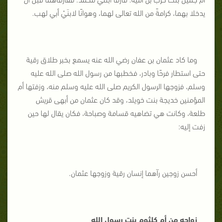
يدخلا بهما، كرامةً من الله تعالى لهما، وهوانًا لابنَيْ أبي لهب.
وما كاد عثمان بن عفان رضي الله عنه يسمع بخبر طلاق رقية
حتى استطار فرحًا وبادر، فخطبها من رسول الله صلى الله عليه
وسلم، فزوجها الرسول الكريم صلى الله عليه وسلم منه، وزفتها أم
المؤمنين خديجة بنت خويلد، وقد كان عثمان من أبهى قريش
طلعة، وكانت هي تضاهيه قسامة وصباحة، فكان يقال لها حين
زفت إليه:
أحسن زوجين رآهما إنسان رقية وزوجها عثمان.
زواجه من أم كلثوم بنت رسول الله