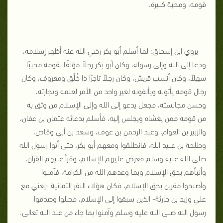
قومه، ومحبة كبيرة.
يروي ابن إسحاق: لما أسلم أبو بكر رضي الله عنه أظهر إسلامه،
ودعا إلى الله وإلى رسوله، وكان أبو بكر رجلاً مؤلفًا لقومه محببًا
سهلاً، وكان أنسب قريش، وكان رجلاً تاجرًا ذا خُلُق ومعروف، وكان
رجال قومه يأتونه ويألفونه لغير واحد من الأمر لعلمه وتجارته،
وحسن مجالسته، فجعل يدعو إلى الله وإلى الإسلام من وثق به
من قومه ممن يغشاه ويجلس إليه، فأسلم بدعائه عثمان بن عفان،
والزبير بن العوام، وعبد الرحمن بن عوف، وسعد بن أبي وقاص،
وطلحة بن عبيد الله، فانطلقوا ومعهم أبو بكر، حتى أتوا رسول الله
صلى الله عليه وسلم فعرض عليهم الإسلام، وقرأ عليهم القرآن،
وأنبأهم بحق الإسلام وبما وعدهم الله من الكرامة، فآمنوا
وأصبحوا مقرين بحق الإسلام، فكان هؤلاء النفر الثمانية -يعني مع
علي وزيد بن حارثة- الذين سبقوا إلى الإسلام، فصلوا وصدقوا
رسول الله صلى الله عليه وسلم وآمنوا بما جاء من عند الله تعالى.