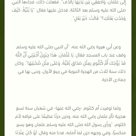
إِلَى عُثْمَانَ، وَاخْفِقِي بَيْنَ يَدَيْهَا بِالدُّفِّ". ففعلت ذلك، فجاءها النبي
صلى الله عليه وسلم بعد الثالثة، فدخل عليها فقال: "يَا بُنَيَّةُ، كَيْفَ
وَجَدْتِ بَعْلَكِ؟" قَالَتْ: خَيْرَ بَعْلٍ".
وعن أبي هريرة رضي الله عنه، "أن النبي صلى الله عليه وسلم
وقف عند باب المسجد فقال: يَا عُثْمَانَ، هَذَا جِبْرِيلُ أَخْبَرَنِي أَنَّ اللَّهَ
قَدْ زَوَّجَكَ أُمَّ كُلْثُومٍ بِمِثْلِ صَدَاقِ رُقَيَّةَ، وَعَلَى مِثْلِ صُحْبَتِهَا". وكان
ذلك سنة ثلاث من الهجرة النبوية في ربيع الأول، وبنى بها في
جمادى الآخرة.
ولما توفيت أم كلثوم -رضي الله عنها- في شعبان سنة تسع
هجرية تأثر عثمان رضي الله عنه، وحزن حزنًا عظيمًا على فراقه لأم
كلثوم، "ورأى رسول الله صلى الله عليه وسلم عثمان وهو يسير
منكسرًا، وفي وجهه حزن لما أصابه، فدنا منه وقال: لَوْ كَانَ عِنْدَنَا