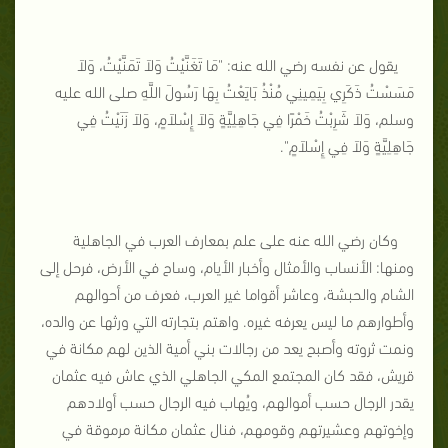
يقول عن نفسه رضي الله عنه: "مَا تَغَنَّيْتُ وَلاَ تَمَنَّيْتُ، وَلاَ
مَسَسْتُ ذَكَرِي بِيَمِينِي مُنْذُ بَايَعْتُ بِهَا رَسُولَ اللَّهِ صلى الله عليه
وسلم، وَلاَ شَرِبْتُ خَمْرًا فِي جَاهِلِيَّةٍ وَلاَ إِسْلاَمٍ، وَلاَ زَنَيْتُ فِي
جَاهِلِيَّةٍ وَلاَ فِي إِسْلاَمٍ".
وكان رضي الله عنه على علم بمعارف العرب في الجاهلية
ومنها: الأنساب والأمثال وأخبار الأيام، وساح في الأرض، فرحل إلى
الشام والحبشة، وعاشر أقواما غير العرب، فعرف من أحوالهم
وأطوارهم ما ليس يعرفه غيره. واهتم بتجارته التي ورثها عن والده،
ونمت ثروته وأصبح يعد من رجالات بني أمية الذين لهم مكانة في
قريش، فقد كان المجتمع المكي الجاهلي الذي عاش فيه عثمان
يقدر الرجال حسب أموالهم، ويُهاب فيه الرجال حسب أولادهم
وإخوتهم وعشيرتهم وقومهم، فنال عثمان مكانة مرموقة في