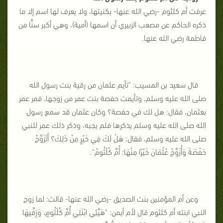
عرفت أم كلثوم -رضي الله عنها- بكنيتها، ولا يعرف لها اسم إلا ما
ذكره الحاكم عن مصعب الزبيري أن اسمها (أمية)، وهي أكبر سنًّا من
فاطمة رضي الله عنها.
قال سعيد بن المسيب: "تأيم عثمان من رقية بنت رسول الله
صلى الله عليه وسلم، وتأيمت حفصة بنت عمر من زوجها، فمر عمر
بعثمان، فقال: هل لك في حفصة؟ وكان عثمان قد سمع رسول
الله صلى الله عليه وسلم يذكرها فلم يجبه، وذكر ذلك عمر للنبي
صلى الله عليه وسلم، فقال: هَلْ لَكَ فِي خَيْرٍ مِنْ ذَلِكَ؟ أَتَزَوَّجُ
حَفْصَةَ وَأُزَوِّجُ عُثْمَانَ خَيْرًا مِنْهَا: أُمَّ كُلْثُومُ".
وعن أم المؤمنين بنت الصديق -رضي الله عنها- قالت: لما زوج
النبي ابنته أم كلثوم قال لأم أيمن: "هَيِّئِي ابْنَتِي أُمَّ كُلْثُومٍ، وَزِفِّيهَا