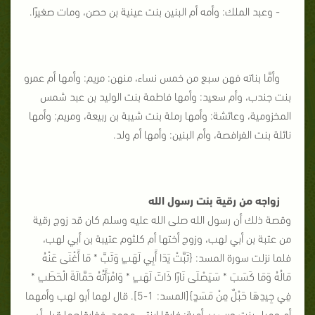
- وعبد الملك: وأمه أم البنين بنت عينية بن حصن، ومات صغيرًا.
وأمَّا بناته فهن سبع من خمس نساء، منهن: مريم: وأمها أم عمرو
بنت جندب، وأم سعيد: وأمها فاطمة بنت الوليد بن عبد شمس
المخزومية، وعائشة: وأمها رملة بنت شيبة بن ربيعة، ومريم: وأمها
نائلة بنت الفرافصة، وأم البنين: وأمها أم ولد.
زواجه من رقية بنت رسول الله
وقصة ذلك أن رسول الله صلى الله عليه وسلم كان قد زوج رقية
من عتبة بن أبي لهب، وزوج أختها أم كلثوم عتيبة بن أبي لهب،
فلما نزلت سورة المسد: {تَبَّتْ يَدَا أَبِي لَهَبٍ وَتَبَّ * مَا أَغْنَى عَنْهُ
مَالُهُ وَمَا كَسَبَ * سَيَصْلَى نَارًا ذَاتَ لَهَبٍ * وَامْرَأَتُهُ حَمَّالَةَ الْحَطَبِ *
فِي جِيدِهَا حَبْلٌ مِنْ مَسَدٍ}[المسد: 1-5]. قال لهما أبو لهب وأمهما
أم جميل بنت حرب بن أمية: فارقا ابنتي محمد. ففارقاهما قبل أن