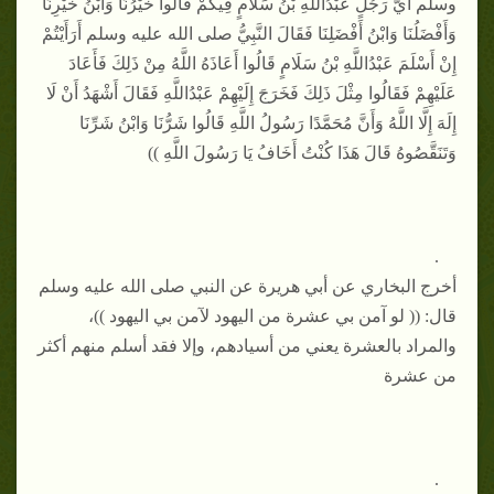
وسلم أَيُّ رَجُلٍ عَبْدُاللَّهِ بْنُ سَلَامٍ فِيكُمْ قَالُوا خَيْرُنَا وَابْنُ خَيْرِنَا
وَأَفْضَلُنَا وَابْنُ أَفْضَلِنَا فَقَالَ النَّبِيُّ صلى الله عليه وسلم أَرَأَيْتُمْ
إِنْ أَسْلَمَ عَبْدُاللَّهِ بْنُ سَلَامٍ قَالُوا أَعَاذَهُ اللَّهُ مِنْ ذَلِكَ فَأَعَادَ
عَلَيْهِمْ فَقَالُوا مِثْلَ ذَلِكَ فَخَرَجَ إِلَيْهِمْ عَبْدُاللَّهِ فَقَالَ أَشْهَدُ أَنْ لَا
إِلَهَ إِلَّا اللَّهُ وَأَنَّ مُحَمَّدًا رَسُولُ اللَّهِ قَالُوا شَرُّنَا وَابْنُ شَرِّنَا
وَتَنَقَّصُوهُ قَالَ هَذَا كُنْتُ أَخَافُ يَا رَسُولَ اللَّهِ ))
.
أخرج البخاري عن أبي هريرة عن النبي صلى الله عليه وسلم
قال: (( لو آمن بي عشرة من اليهود لآمن بي اليهود ))،
والمراد بالعشرة يعني من أسيادهم، وإلا فقد أسلم منهم أكثر
من عشرة
.