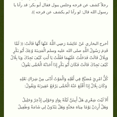
رجلاً كشف عن فرجه وجلس يبول فقال أبو بكر: قد رآنا يا
رسول الله قال: لو رآنا لم يكشف عن فرجه )).
أخرج البخاري عَنْ عَائِشَةَ رَضِي اللَّهُ عَنْهَا أَنَّهَا قَالَتْ: (( لَمَّا
قَدِمَ رَسُولُ اللَّهِ صلى الله عليه وسلم الْمَدِينَةَ وُعِكَ أَبُو بَكْرٍ
وَبِلَالٌ قَالَتْ فَدَخَلْتُ عَلَيْهِمَا فَقُلْتُ يَا أَبَتِ كَيْفَ تَجِدُكَ وَيَا بِلَالُ
كَيْفَ تَجِدُكَ قَالَتْ فَكَانَ أَبُو بَكْرٍ إِذَا أَخَذَتْهُ الْحُمَّى يَقُولُ:
كُلُّ امْرِئٍ مُصَبَّحٌ فِي أَهْلِهِ وَالْمَوْتُ أَدْنَى مِنْ شِرَاكِ نَعْلِهِ
وَكَانَ بِلَالٌ إِذَا أَقْلَعَ عَنْهُ الْحُمَّى يَرْفَعُ عَقِيرَتَهُ وَيَقُولُ:
أَلاَ لَيْتَ شِعْرِي هَلْ أَبِيتَنَّ لَيْلَةً بِوَادٍ وَحَوْلِي إِذْخِرٌ وَجَلِيلُ
وَهَلْ أَرِدَنْ يَوْمًا مِيَاهَ مَجَنَّةٍ وَهَلْ يَبْدُوَنْ لِي شَامَةٌ وَطَفِيلُ