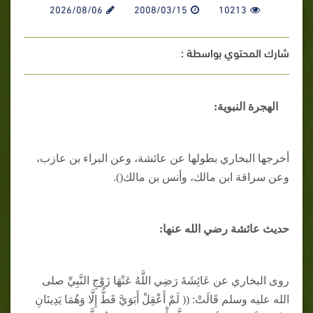
2026/08/06
2008/03/15
10213
شارك المحتوي بواسطة :
الهجرة النبوية:
أخرجها البخاري بطولها عن عائشة، وعن البراء بن عازب،
وعن سراقة ابن مالك، وأنس بن مالك().
حديث عائشة رضي الله عنها:
روى البخاري عن عَائِشَةَ رَضِي اللَّهُ عَنْهَا زَوْجِ النَّبِيِّ صلى
الله عليه وسلم قَالَتْ: (( لَمْ أَعْقِلْ أَبَوَيَّ قَطُّ إِلَّا وَهُمَا يَدِينَانِ