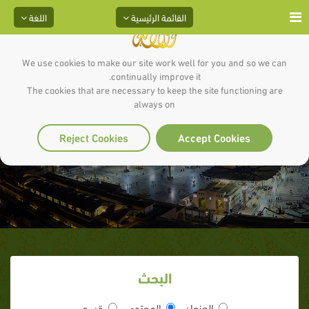
القائمة الرئيسية
اللغة
We use cookies to make our site work well for you and so we can
continually improve it.
The cookies that are necessary to keep the site functioning are
always on
الهجرة النبوية
Reject Cookies
Accept Cookies
البحث
العنوان
المحتوى
قسم