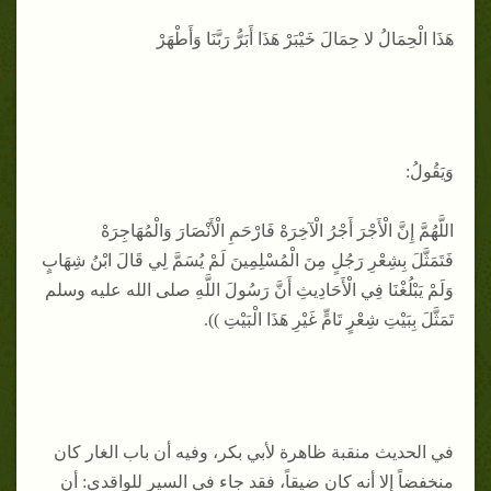
هَذَا الْحِمَالُ لا حِمَالَ خَيْبَرْ هَذَا أَبَرُّ رَبَّنَا وَأَطْهَرْ
وَيَقُولُ:
اللَّهُمَّ إِنَّ الْأَجْرَ أَجْرُ الْآخِرَهْ فَارْحَمِ الْأَنْصَارَ وَالْمُهَاجِرَهْ
فَتَمَثَّلَ بِشِعْرِ رَجُلٍ مِنَ الْمُسْلِمِينَ لَمْ يُسَمَّ لِي قَالَ ابْنُ شِهَابٍ
وَلَمْ يَبْلُغْنَا فِي الْأَحَادِيثِ أَنَّ رَسُولَ اللَّهِ صلى الله عليه وسلم
تَمَثَّلَ بِبَيْتِ شِعْرٍ تَامٍّ غَيْرِ هَذَا الْبَيْتِ )).
في الحديث منقبة ظاهرة لأبي بكر، وفيه أن باب الغار كان
منخفضاً إلا أنه كان ضيقاً، فقد جاء في السير للواقدي: أن