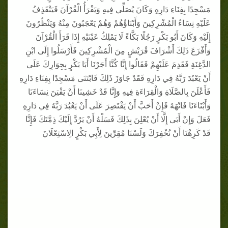
مَسْجِدًا بِفِنَاءِ دَارِهِ وَكَانَ يُصَلِّي فِيهِ وَيَقْرَأُ الْقُرْآنَ فَيَنْقَذِفُ
عَلَيْهِ نِسَاءُ الْمُشْرِكِينَ وَأَبْنَاؤُهُمْ وَهُمْ يَعْجَبُونَ مِنْهُ وَيَنْظُرُونَ
إِلَيْهِ وَكَانَ أَبُو بَكْرٍ رَجُلًا بَكَّاءً لَا يَمْلِكُ عَيْنَيْهِ إِذَا قَرَأَ الْقُرْآنَ
وَأَفْزَعَ ذَلِكَ أَشْرَافَ قُرَيْشٍ مِنَ الْمُشْرِكِينَ فَأَرْسَلُوا إِلَى ابْنِ
الدَّغِنَةِ فَقَدِمَ عَلَيْهِمْ فَقَالُوا إِنَّا كُنَّا أَجَرْنَا أَبَا بَكْرٍ بِجِوَارِكَ عَلَى
أَنْ يَعْبُدَ رَبَّهُ فِي دَارِهِ فَقَدْ جَاوَزَ ذَلِكَ فَابْتَنَى مَسْجِدًا بِفِنَاءِ دَارِهِ
فَأَعْلَنَ بِالصَّلَاةِ وَالْقِرَاءَةِ فِيهِ وَإِنَّا قَدْ خَشِينَا أَنْ يَفْتِنَ نِسَاءَنَا
وَأَبْنَاءَنَا فَانْهَهُ فَإِنْ أَحَبَّ أَنْ يَقْتَصِرَ عَلَى أَنْ يَعْبُدَ رَبَّهُ فِي دَارِهِ
فَعَلَ وَإِنْ أَبَى إِلَّا أَنْ يُعْلِنَ بِذَلِكَ فَسَلْهُ أَنْ يَرُدَّ إِلَيْكَ ذِمَّتَكَ فَإِنَّا
قَدْ كَرِهْنَا أَنْ نُخْفِرَكَ وَلَسْنَا مُقِرِّينَ لِأَبِي بَكْرٍ الِاسْتِعْلَانَ