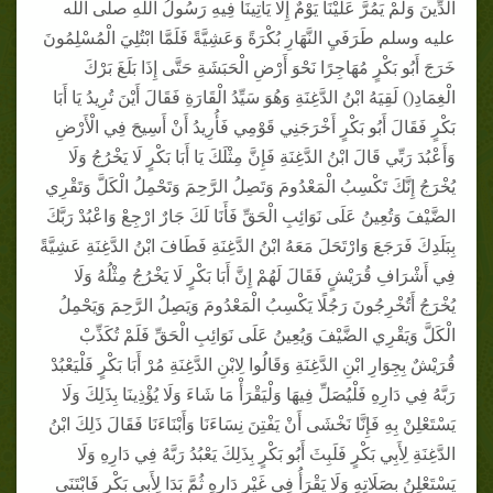
الدِّينَ وَلَمْ يَمُرَّ عَلَيْنَا يَوْمٌ إِلَّا يَأْتِينَا فِيهِ رَسُولُ اللَّهِ صلى الله
عليه وسلم طَرَفَيِ النَّهَارِ بُكْرَةً وَعَشِيَّةً فَلَمَّا ابْتُلِيَ الْمُسْلِمُونَ
خَرَجَ أَبُو بَكْرٍ مُهَاجِرًا نَحْوَ أَرْضِ الْحَبَشَةِ حَتَّى إِذَا بَلَغَ بَرْكَ
الْغِمَادِ() لَقِيَهُ ابْنُ الدَّغِنَةِ وَهُوَ سَيِّدُ الْقَارَةِ فَقَالَ أَيْنَ تُرِيدُ يَا أَبَا
بَكْرٍ فَقَالَ أَبُو بَكْرٍ أَخْرَجَنِي قَوْمِي فَأُرِيدُ أَنْ أَسِيحَ فِي الْأَرْضِ
وَأَعْبُدَ رَبِّي قَالَ ابْنُ الدَّغِنَةِ فَإِنَّ مِثْلَكَ يَا أَبَا بَكْرٍ لَا يَخْرُجُ وَلَا
يُخْرَجُ إِنَّكَ تَكْسِبُ الْمَعْدُومَ وَتَصِلُ الرَّحِمَ وَتَحْمِلُ الْكَلَّ وَتَقْرِي
الضَّيْفَ وَتُعِينُ عَلَى نَوَائِبِ الْحَقِّ فَأَنَا لَكَ جَارٌ ارْجِعْ وَاعْبُدْ رَبَّكَ
بِبَلَدِكَ فَرَجَعَ وَارْتَحَلَ مَعَهُ ابْنُ الدَّغِنَةِ فَطَافَ ابْنُ الدَّغِنَةِ عَشِيَّةً
فِي أَشْرَافِ قُرَيْشٍ فَقَالَ لَهُمْ إِنَّ أَبَا بَكْرٍ لَا يَخْرُجُ مِثْلُهُ وَلَا
يُخْرَجُ أَتُخْرِجُونَ رَجُلًا يَكْسِبُ الْمَعْدُومَ وَيَصِلُ الرَّحِمَ وَيَحْمِلُ
الْكَلَّ وَيَقْرِي الضَّيْفَ وَيُعِينُ عَلَى نَوَائِبِ الْحَقِّ فَلَمْ تُكَذِّبْ
قُرَيْشٌ بِجِوَارِ ابْنِ الدَّغِنَةِ وَقَالُوا لِابْنِ الدَّغِنَةِ مُرْ أَبَا بَكْرٍ فَلْيَعْبُدْ
رَبَّهُ فِي دَارِهِ فَلْيُصَلِّ فِيهَا وَلْيَقْرَأْ مَا شَاءَ وَلَا يُؤْذِينَا بِذَلِكَ وَلَا
يَسْتَعْلِنْ بِهِ فَإِنَّا نَخْشَى أَنْ يَفْتِنَ نِسَاءَنَا وَأَبْنَاءَنَا فَقَالَ ذَلِكَ ابْنُ
الدَّغِنَةِ لِأَبِي بَكْرٍ فَلَبِثَ أَبُو بَكْرٍ بِذَلِكَ يَعْبُدُ رَبَّهُ فِي دَارِهِ وَلَا
يَسْتَعْلِنُ بِصَلَاتِهِ وَلَا يَقْرَأُ فِي غَيْرِ دَارِهِ ثُمَّ بَدَا لِأَبِي بَكْرٍ فَابْتَنَى