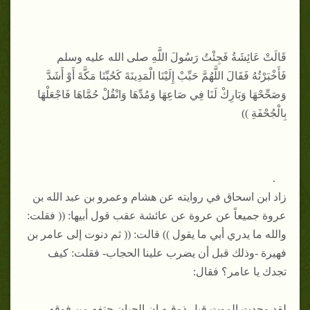
قَالَتْ عَائِشَةُ فَجِئْتُ رَسُولَ اللَّهِ صلى الله عليه وسلم
فَأَخْبَرْتُهُ فَقَالَ اللَّهُمَّ حَبِّبْ إِلَيْنَا الْمَدِينَةَ كَحُبِّنَا مَكَّةَ أَوْ أَشَدَّ
وَصَحِّحْهَا وَبَارِكْ لَنَا فِي صَاعِهَا وَمُدِّهَا وَانْقُلْ حُمَّاهَا فَاجْعَلْهَا
بِالْجُحْفَةِ ))
.
زاد ابن اسحاق في روايته عن هشام وعمرو بن عبد الله بن
عروة جميعاً عن عروة عن عائشة عقب قول أبيها: (( فقلت:
والله ما يدري أبي ما يقول )) قالت: (( ثم دنوت إلى عامر بن
فهيرة -وذلك قبل أن يضرب علينا الحجاب- فقلت: كيف
تجدك يا عامر؟ فقال:
لقد وجدت الموت قبل ذوقـه إن الجبان حتفه من فوقه