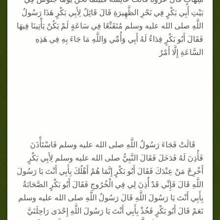
بَيْتِ أَبِي بَكْرٍ فِي نَحْرِ الظَّهِيرَةِ قَالَ قَائِلٌ لِأَبِي بَكْرٍ هَذَا رَسُولُ
اللَّهِ صلى الله عليه وسلم مُتَقَنِّعًا فِي سَاعَةٍ لَمْ يَكُنْ يَأْتِينَا فِيهَا
فَقَالَ أَبُو بَكْرٍ فِدَاءٌ لَهُ أَبِي وَأُمِّي وَاللَّهِ مَا جَاءَ بِهِ فِي هَذِهِ
السَّاعَةِ إِلَّا أَمْرٌ
قَالَتْ فَجَاءَ رَسُولُ اللَّهِ صلى الله عليه وسلم فَاسْتَأْذَنَ
فَأُذِنَ لَهُ فَدَخَلَ فَقَالَ النَّبِيُّ صلى الله عليه وسلم لِأَبِي بَكْرٍ
أَخْرِجْ مَنْ عِنْدَكَ فَقَالَ أَبُو بَكْرٍ إِنَّمَا هُمْ أَهْلُكَ بِأَبِي أَنْتَ يَا رَسُولَ
اللَّهِ قَالَ فَإِنِّي قَدْ أُذِنَ لِي فِي الْخُرُوجِ فَقَالَ أَبُو بَكْرٍ الصَّحَابَةُ
بِأَبِي أَنْتَ يَا رَسُولَ اللَّهِ قَالَ رَسُولُ اللَّهِ صلى الله عليه وسلم
نَعَمْ قَالَ أَبُو بَكْرٍ فَخُذْ بِأَبِي أَنْتَ يَا رَسُولَ اللَّهِ إِحْدَى رَاحِلَتَيَّ