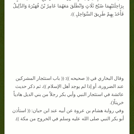
بِرَاحِلَتَيْهِمَا صُبْحَ ثَلَاثٍ وَانْطَلَقَ مَعَهُمَا عَامِرُ بْنُ فُهَيْرَةَ وَالدَّلِيلُ
فَأَخَذَ بِهِمْ طَرِيقَ السَّوَاحِلِ )).
وقال البخاري في (( صحيحه )): (( باب استئجار المشركين
عند الضرورة، أو إذا لم يوجد أهل الإسلام ))، ثم ذكر حديث
عائشة في استئجار النبي وأبي بكر رجلاً من بني الديل هادياً
خريتاً().
وفي رواية هشام بن عروة عن أبيه عند ابن حبان: (( استأذن
أبو بكر النبي صلى الله عليه وسلم في الخروج من مكة )).