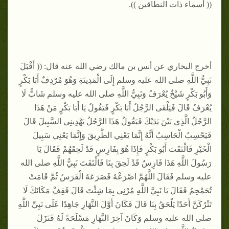
(( أسماء ذات النطاقين )).
أخرج البخاري عن أنس بن مالك رضي الله عنه قال: (( أَقْبَلَ
نَبِيُّ اللَّهِ صلى الله عليه وسلم إِلَى الْمَدِينَةِ وَهُوَ مُرْدِفٌ أَبَا بَكْرٍ
وَأَبُو بَكْرٍ شَيْخٌ يُعْرَفُ وَنَبِيُّ اللَّهِ صلى الله عليه وسلم شَابٌّ لَا
يُعْرَفُ قَالَ فَيَلْقَى الرَّجُلُ أَبَا بَكْرٍ فَيَقُولُ يَا أَبَا بَكْرٍ مَنْ هَذَا
الرَّجُلُ الَّذِي بَيْنَ يَدَيْكَ فَيَقُولُ هَذَا الرَّجُلُ يَهْدِينِي السَّبِيلَ قَالَ
فَيَحْسِبُ الْحَاسِبُ أَنَّهُ إِنَّمَا يَعْنِي الطَّرِيقَ وَإِنَّمَا يَعْنِي سَبِيلَ
الْخَيْرِ فَالْتَفَتَ أَبُو بَكْرٍ فَإِذَا هُوَ بِفَارِسٍ قَدْ لَحِقَهُمْ فَقَالَ يَا
رَسُولَ اللَّهِ هَذَا فَارِسٌ قَدْ لَحِقَ بِنَا فَالْتَفَتَ نَبِيُّ اللَّهِ صلى الله
عليه وسلم فَقَالَ اللَّهُمَّ اصْرَعْهُ فَصَرَعَهُ الْفَرَسُ ثُمَّ قَامَتْ
تُحَمْحِمُ فَقَالَ يَا نَبِيَّ اللَّهِ مُرْنِي بِمَا شِئْتَ قَالَ فَقِفْ مَكَانَكَ لَا
تَتْرُكَنَّ أَحَدًا يَلْحَقُ بِنَا قَالَ فَكَانَ أَوَّلَ النَّهَارِ جَاهِدًا عَلَى نَبِيِّ اللَّهِ
صلى الله عليه وسلم وَكَانَ آخِرَ النَّهَارِ مَسْلَحَةً لَهُ فَنَزَلَ