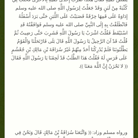
كُثْبَةً مِنْ لَبَنٍ وَقَدْ جَعَلْتُ لِرَسُولِ اللَّهِ صلى الله عليه وسلم
إِدَاوَةً عَلَى فَمِهَا خِرْقَةٌ فَصَبَبْتُ عَلَى اللَّبَنِ حَتَّى بَرَدَ أَسْفَلُهُ
فَانْطَلَقْتُ بِهِ إِلَى النَّبِيِّ صلى الله عليه وسلم فَوَافَقْتُهُ قَدِ
اسْتَيْقَظَ فَقُلْتُ اشْرَبْ يَا رَسُولَ اللَّهِ فَشَرِبَ حَتَّى رَضِيتُ ثُمَّ
قُلْتُ قَدْ آنَ الرَّحِيلُ يَا رَسُولَ اللَّهِ قَالَ بَلَى فَارْتَحَلْنَا وَالْقَوْمُ
يَطْلُبُونَنَا فَلَمْ يُدْرِكْنَا أَحَدٌ مِنْهُمْ غَيْرُ سُرَاقَةَ بْنِ مَالِكِ بْنِ جُعْشُمٍ
عَلَى فَرَسٍ لَهُ فَقُلْتُ هَذَا الطَّلَبُ قَدْ لَحِقَنَا يَا رَسُولَ اللَّهِ فَقَالَ
(( لا تَحْزَنْ إِنَّ اللَّهَ مَعَنَا )).
ورواه مسلم وزاد: (( وَاتَّبَعَنَا سُرَاقَةُ بْنُ مَالِكٍ قَالَ وَنَحْنُ فِي