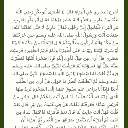
أخرج البخاري عَنِ الْبَرَاءِ قَالَ: (( اشْتَرَى أَبُو بَكْرٍ رَضِي اللَّهُ
عَنْهُ مِنْ عَازِبٍ رَحْلاً بِثَلَاثَةَ عَشَرَ دِرْهَمًا فَقَالَ أَبُو بَكْرٍ لِعَازِبٍ
مُرِ الْبَرَاءَ فَلْيَحْمِلْ إِلَيَّ رَحْلِي فَقَالَ عَازِبٌ لَا حَتَّى تُحَدِّثَنَا كَيْفَ
صَنَعْتَ أَنْتَ وَرَسُولُ اللَّهِ صلى الله عليه وسلم حِينَ خَرَجْتُمَا
مِنْ مَكَّةَ وَالْمُشْرِكُونَ يَطْلُبُونَكُمْ قَالَ ارْتَحَلْنَا مِنْ مَكَّةَ فَأَحْيَيْنَا
أَوْ سَرَيْنَا لَيْلَتَنَا وَيَوْمَنَا حَتَّى أَظْهَرْنَا وَقَامَ قَائِمُ الظَّهِيرَةِ فَرَمَيْتُ
بِبَصَرِي هَلْ أَرَى مِنْ ظِلٍّ فَآوِيَ إِلَيْهِ فَإِذَا صَخْرَةٌ أَتَيْتُهَا فَنَظَرْتُ
بَقِيَّةَ ظِلٍّ لَهَا فَسَوَّيْتُهُ ثُمَّ فَرَشْتُ لِلنَّبِيِّ صلى الله عليه وسلم
فِيهِ ثُمَّ قُلْتُ لَهُ اضْطَجِعْ يَا نَبِيَّ اللَّهِ فَاضْطَجَعَ النَّبِيُّ صلى الله
عليه وسلم ثُمَّ انْطَلَقْتُ أَنْظُرُ مَا حَوْلِي هَلْ أَرَى مِنَ الطَّلَبِ
أَحَدًا فَإِذَا أَنَا بِرَاعِي غَنَمٍ يَسُوقُ غَنَمَهُ إِلَى الصَّخْرَةِ يُرِيدُ مِنْهَا
الَّذِي أَرَدْنَا فَسَأَلْتُهُ فَقُلْتُ لَهُ لِمَنْ أَنْتَ يَا غُلَامُ قَالَ لِرَجُلٍ مِنْ
قُرَيْشٍ سَمَّاهُ فَعَرَفْتُهُ فَقُلْتُ هَلْ فِي غَنَمِكَ مِنْ لَبَنٍ قَالَ نَعَمْ
قُلْتُ فَهَلْ أَنْتَ حَالِبٌ لَنَا قَالَ نَعَمْ فَأَمَرْتُهُ فَاعْتَقَلَ شَاةً مِنْ
غَنَمِهِ ثُمَّ أَمَرْتُهُ أَنْ يَنْفُضَ ضَرْعَهَا مِنَ الْغُبَارِ ثُمَّ أَمَرْتُهُ أَنْ
يَنْفُضَ كَفَّيْهِ فَقَالَ هَكَذَا ضَرَبَ إِحْدَى كَفَّيْهِ بِالْأُخْرَى فَحَلَبَ لِي