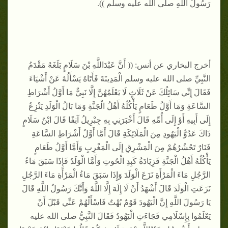
رَسُولُ اللَّهِ صلى الله عليه وسلم )).
أخرج البخاري عن أنس: (( أَنَّ عَبْدَاللَّهِ بْنَ سَلَامٍ بَلَغَهُ مَقْدَمُ
النَّبِيِّ صلى الله عليه وسلم الْمَدِينَةَ فَأَتَاهُ يَسْأَلُهُ عَنْ أَشْيَاءَ
فَقَالَ إِنِّي سَائِلُكَ عَنْ ثَلَاثٍ لَا يَعْلَمُهُنَّ إِلَّا نَبِيٌّ مَا أَوَّلُ أَشْرَاطِ
السَّاعَةِ وَمَا أَوَّلُ طَعَامٍ يَأْكُلُهُ أَهْلُ الْجَنَّةِ وَمَا بَالُ الْوَلَدِ يَنْزِعُ
إِلَى أَبِيهِ أَوْ إِلَى أُمِّهِ قَالَ أَخْبَرَنِي بِهِ جِبْرِيلُ آنِفًا قَالَ ابْنُ سَلَامٍ
ذَاكَ عَدُوُّ الْيَهُودِ مِنَ الْمَلَائِكَةِ قَالَ أَمَّا أَوَّلُ أَشْرَاطِ السَّاعَةِ
فَنَارٌ تَحْشُرُهُمْ مِنَ الْمَشْرِقِ إِلَى الْمَغْرِبِ وَأَمَّا أَوَّلُ طَعَامٍ
يَأْكُلُهُ أَهْلُ الْجَنَّةِ فَزِيَادَةُ كَبِدِ الْحُوتِ وَأَمَّا الْوَلَدُ فَإِذَا سَبَقَ مَاءُ
الرَّجُلِ مَاءَ الْمَرْأَةِ نَزَعَ الْوَلَدَ وَإِذَا سَبَقَ مَاءُ الْمَرْأَةِ مَاءَ الرَّجُلِ
نَزَعَتِ الْوَلَدَ قَالَ أَشْهَدُ أَنْ لَا إِلَهَ إِلَّا اللَّهُ وَأَنَّكَ رَسُولُ اللَّهِ قَالَ
يَا رَسُولَ اللَّهِ إِنَّ الْيَهُودَ قَوْمٌ بُهْتٌ فَاسْأَلْهُمْ عَنِّي قَبْلَ أَنْ
يَعْلَمُوا بِإِسْلَامِي فَجَاءَتِ الْيَهُودُ فَقَالَ النَّبِيُّ صلى الله عليه