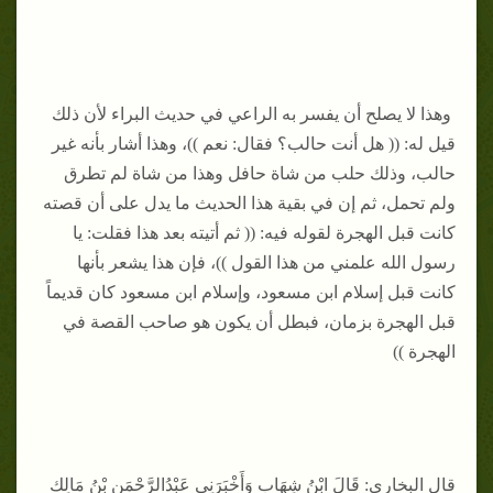
وهذا لا يصلح أن يفسر به الراعي في حديث البراء لأن ذلك
قيل له: (( هل أنت حالب؟ فقال: نعم ))، وهذا أشار بأنه غير
حالب، وذلك حلب من شاة حافل وهذا من شاة لم تطرق
ولم تحمل، ثم إن في بقية هذا الحديث ما يدل على أن قصته
كانت قبل الهجرة لقوله فيه: (( ثم أتيته بعد هذا فقلت: يا
رسول الله علمني من هذا القول ))، فإن هذا يشعر بأنها
كانت قبل إسلام ابن مسعود، وإسلام ابن مسعود كان قديماً
قبل الهجرة بزمان، فبطل أن يكون هو صاحب القصة في
الهجرة ))
قال البخاري: قَالَ ابْنُ شِهَابٍ وَأَخْبَرَنِي عَبْدُالرَّحْمَنِ بْنُ مَالِكٍ