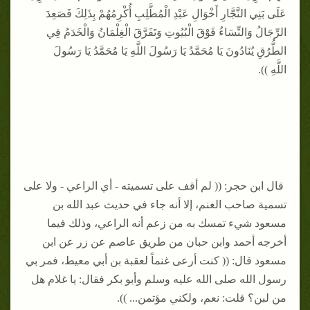
عَلَى بَنِي النَّجَّارِ أَخْوَالِ عَبْدِ الْمُطَّلِبِ أُكْرِمُهُمْ بِذَلِكَ فَصَعِدَ
الرِّجَالُ وَالنِّسَاءُ فَوْقَ الْبُيُوتِ وَتَفَرَّقَ الْغِلْمَانُ وَالْخَدَمُ فِي
الطُّرُقِ يُنَادُونَ يَا مُحَمَّدُ يَا رَسُولَ اللَّهِ يَا مُحَمَّدُ يَا رَسُولَ
اللَّهِ )).
قال ابن حجر: (( لم أقف على تسميته - أي الراعي - ولا على
تسمية صاحب الغنم، إلا أنه جاء في حديث عبد الله بن
مسعود شيء تمسك به من زعم أنه الراعي، وذلك فيما
أخرجه أحمد وابن حبان من طريق عاصم عن زر عن ابن
مسعود قال: (( كنت أرعى غنماً لعقبة بن أبي معيط، فمر بي
رسول الله صلى الله عليه وسلم وأبو بكر فقال: يا غلام هل
من لبن؟ قلت: نعم، ولكني مؤتمن... )).