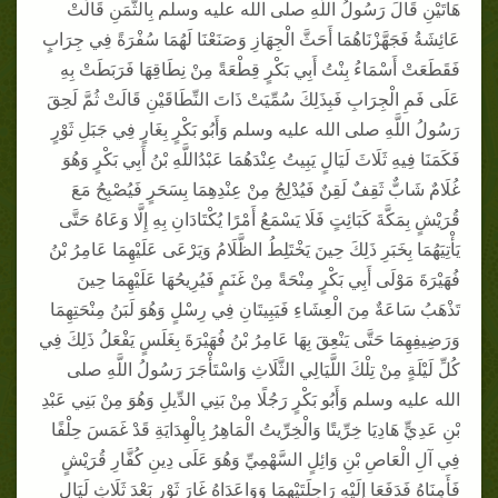
هَاتَيْنِ قَالَ رَسُولُ اللَّهِ صلى الله عليه وسلم بِالثَّمَنِ قَالَتْ
عَائِشَةُ فَجَهَّزْنَاهُمَا أَحَثَّ الْجِهَازِ وَصَنَعْنَا لَهُمَا سُفْرَةً فِي جِرَابٍ
فَقَطَعَتْ أَسْمَاءُ بِنْتُ أَبِي بَكْرٍ قِطْعَةً مِنْ نِطَاقِهَا فَرَبَطَتْ بِهِ
عَلَى فَمِ الْجِرَابِ فَبِذَلِكَ سُمِّيَتْ ذَاتَ النِّطَاقَيْنِ قَالَتْ ثُمَّ لَحِقَ
رَسُولُ اللَّهِ صلى الله عليه وسلم وَأَبُو بَكْرٍ بِغَارٍ فِي جَبَلِ ثَوْرٍ
فَكَمَنَا فِيهِ ثَلَاثَ لَيَالٍ يَبِيتُ عِنْدَهُمَا عَبْدُاللَّهِ بْنُ أَبِي بَكْرٍ وَهُوَ
غُلَامٌ شَابٌّ ثَقِفٌ لَقِنٌ فَيُدْلِجُ مِنْ عِنْدِهِمَا بِسَحَرٍ فَيُصْبِحُ مَعَ
قُرَيْشٍ بِمَكَّةَ كَبَائِتٍ فَلَا يَسْمَعُ أَمْرًا يُكْتَادَانِ بِهِ إِلَّا وَعَاهُ حَتَّى
يَأْتِيَهُمَا بِخَبَرِ ذَلِكَ حِينَ يَخْتَلِطُ الظَّلَامُ وَيَرْعَى عَلَيْهِمَا عَامِرُ بْنُ
فُهَيْرَةَ مَوْلَى أَبِي بَكْرٍ مِنْحَةً مِنْ غَنَمٍ فَيُرِيحُهَا عَلَيْهِمَا حِينَ
تَذْهَبُ سَاعَةٌ مِنَ الْعِشَاءِ فَيَبِيتَانِ فِي رِسْلٍ وَهُوَ لَبَنُ مِنْحَتِهِمَا
وَرَضِيفِهِمَا حَتَّى يَنْعِقَ بِهَا عَامِرُ بْنُ فُهَيْرَةَ بِغَلَسٍ يَفْعَلُ ذَلِكَ فِي
كُلِّ لَيْلَةٍ مِنْ تِلْكَ اللَّيَالِي الثَّلَاثِ وَاسْتَأْجَرَ رَسُولُ اللَّهِ صلى
الله عليه وسلم وَأَبُو بَكْرٍ رَجُلًا مِنْ بَنِي الدِّيلِ وَهُوَ مِنْ بَنِي عَبْدِ
بْنِ عَدِيٍّ هَادِيَا خِرِّيتًا وَالْخِرِّيتُ الْمَاهِرُ بِالْهِدَايَةِ قَدْ غَمَسَ حِلْفًا
فِي آلِ الْعَاصِ بْنِ وَائِلٍ السَّهْمِيِّ وَهُوَ عَلَى دِينِ كُفَّارِ قُرَيْشٍ
فَأَمِنَاهُ فَدَفَعَا إِلَيْهِ رَاحِلَتَيْهِمَا وَوَاعَدَاهُ غَارَ ثَوْرٍ بَعْدَ ثَلَاثِ لَيَالٍ