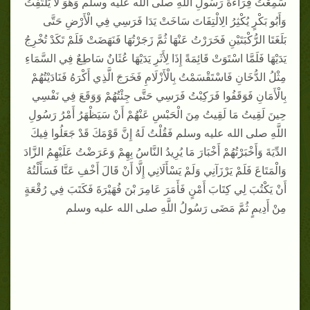
سَمِعْتُ قِرَاءَةَ رَسُولِ اللَّهِ صلى الله عليه وسلم وَهُوَ لَا يَلْتَفِتُ
وَأَبُو بَكْرٍ يُكْثِرُ الِالْتِفَاتَ سَاخَتْ يَدَا فَرَسِي فِي الْأَرْضِ حَتَّى
بَلَغَتَا الرُّكْبَتَيْنِ فَخَرَرْتُ عَنْهَا ثُمَّ زَجَرْتُهَا فَنَهَضَتْ فَلَمْ تَكَدْ تُخْرِجُ
يَدَيْهَا فَلَمَّا اسْتَوَتْ قَائِمَةً إِذَا لِأَثَرِ يَدَيْهَا عُثَانٌ سَاطِعٌ فِي السَّمَاءِ
مِثْلُ الدُّخَانِ فَاسْتَقْسَمْتُ بِالْأَزْلَامِ فَخَرَجَ الَّذِي أَكْرَهُ فَنَادَيْتُهُمْ
بِالْأَمَانِ فَوَقَفُوا فَرَكِبْتُ فَرَسِي حَتَّى جِئْتُهُمْ وَوَقَعَ فِي نَفْسِي
حِينَ لَقِيتُ مَا لَقِيتُ مِنَ الْحَبْسِ عَنْهُمْ أَنْ سَيَظْهَرُ أَمْرُ رَسُولِ
اللَّهِ صلى الله عليه وسلم فَقُلْتُ لَهُ إِنَّ قَوْمَكَ قَدْ جَعَلُوا فِيكَ
الدِّيَةَ وَأَخْبَرْتُهُمْ أَخْبَارَ مَا يُرِيدُ النَّاسُ بِهِمْ وَعَرَضْتُ عَلَيْهِمُ الزَّادَ
وَالْمَتَاعَ فَلَمْ يَرْزَآنِي وَلَمْ يَسْأَلَانِي إِلَّا أَنْ قَالَ أَخْفِ عَنَّا فَسَأَلْتُهُ
أَنْ يَكْتُبَ لِي كِتَابَ أَمْنٍ فَأَمَرَ عَامِرَ بْنَ فُهَيْرَةَ فَكَتَبَ فِي رُقْعَةٍ
مِنْ أَدِيمٍ ثُمَّ مَضَى رَسُولُ اللَّهِ صلى الله عليه وسلم