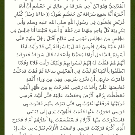
الْمُدْلِجِيُّ وَهُوَ ابْنُ أَخِي سُرَاقَةَ بْنِ مَالِكِ بْنِ جُعْشُمٍ أَنَّ أَبَاهُ
أَخْبَرَهُ أَنَّهُ سَمِعَ سُرَاقَةَ بْنَ جُعْشُمٍ يَقُولُ: (( جَاءَنَا رُسُلُ كُفَّارِ
قُرَيْشٍ يَجْعَلُونَ فِي رَسُولِ اللَّهِ صلى الله عليه وسلم وَأَبِي
بَكْرٍ دِيَةَ كُلِّ وَاحِدٍ مِنْهُمَا مَنْ قَتَلَهُ أَوْ أَسَرَهُ فَبَيْنَمَا أَنَا جَالِسٌ فِي
مَجْلِسٍ مِنْ مَجَالِسِ قَوْمِي بَنِي مُدْلِجٍ أَقْبَلَ رَجُلٌ مِنْهُمْ حَتَّى
قَامَ عَلَيْنَا وَنَحْنُ جُلُوسٌ فَقَالَ يَا سُرَاقَةُ إِنِّي قَدْ رَأَيْتُ آنِفًا
أَسْوِدَةً بِالسَّاحِلِ أُرَاهَا مُحَمَّدًا وَأَصْحَابَهُ قَالَ سُرَاقَةُ فَعَرَفْتُ
أَنَّهُمْ هُمْ فَقُلْتُ لَهُ إِنَّهُمْ لَيْسُوا بِهِمْ وَلَكِنَّكَ رَأَيْتَ فُلَانًا وَفُلَانًا
انْطَلَقُوا بِأَعْيُنِنَا ثُمَّ لَبِثْتُ فِي الْمَجْلِسِ سَاعَةً ثُمَّ قُمْتُ فَدَخَلْتُ
فَأَمَرْتُ جَارِيَتِي أَنْ تَخْرُجَ بِفَرَسِي وَهِيَ مِنْ وَرَاءِ أَكَمَةٍ
فَتَحْبِسَهَا عَلَيَّ وَأَخَذْتُ رُمْحِي فَخَرَجْتُ بِهِ مِنْ ظَهْرِ الْبَيْتِ
فَحَطَطْتُ بِزُجِّهِ الْأَرْضَ وَخَفَضْتُ عَالِيَهُ حَتَّى أَتَيْتُ فَرَسِي
فَرَكِبْتُهَا فَرَفَعْتُهَا تُقَرِّبُ بِي حَتَّى دَنَوْتُ مِنْهُمْ فَعَثَرَتْ بِي
فَرَسِي فَخَرَرْتُ عَنْهَا فَقُمْتُ فَأَهْوَيْتُ يَدِي إِلَى كِنَانَتِي
فَاسْتَخْرَجْتُ مِنْهَا الْأَزْلَامَ فَاسْتَقْسَمْتُ بِهَا أَضُرُّهُمْ أَمْ لَا فَخَرَجَ
الَّذِي أَكْرَهُ فَرَكِبْتُ فَرَسِي وَعَصَيْتُ الْأَزْلَامَ تُقَرِّبُ بِي حَتَّى إِذَا