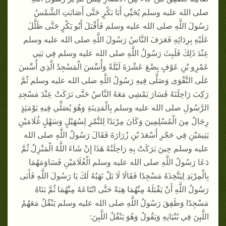
صلى الله عليه وسلم يُحَيِّي أَبَا بَكْرٍ حَتَّى أَصَابَتِ الشَّمْسُ
رَسُولَ اللَّهِ صلى الله عليه وسلم فَأَقْبَلَ أَبُو بَكْرٍ حَتَّى ظَلَّلَ
عَلَيْهِ بِرِدَائِهِ فَعَرَفَ النَّاسُ رَسُولَ اللَّهِ صلى الله عليه وسلم
عِنْدَ ذَلِكَ فَلَبِثَ رَسُولُ اللَّهِ صلى الله عليه وسلم فِي بَنِي
عَمْرِو بْنِ عَوْفٍ بِضْعَ عَشْرَةَ لَيْلَةً وَأُسِّسَ الْمَسْجِدُ الَّذِي أُسِّسَ
عَلَى التَّقْوَى وَصَلَّى فِيهِ رَسُولُ اللَّهِ صلى الله عليه وسلم ثُمَّ
رَكِبَ رَاحِلَتَهُ فَسَارَ يَمْشِي مَعَهُ النَّاسُ حَتَّى بَرَكَتْ عِنْدَ مَسْجِدِ
الرَّسُولِ صلى الله عليه وسلم بِالْمَدِينَةِ وَهُوَ يُصَلِّي فِيهِ يَوْمَئِذٍ
رِجَالٌ مِنَ الْمُسْلِمِينَ وَكَانَ مِرْبَدًا لِلتَّمْرِ لِسُهَيْلٍ وَسَهْلٍ غُلَامَيْنِ
يَتِيمَيْنِ فِي حَجْرِ أَسْعَدَ بْنِ زُرَارَةَ فَقَالَ رَسُولُ اللَّهِ صلى الله
عليه وسلم حِينَ بَرَكَتْ بِهِ رَاحِلَتُهُ هَذَا إِنْ شَاءَ اللَّهُ الْمَنْزِلُ ثُمَّ
دَعَا رَسُولُ اللَّهِ صلى الله عليه وسلم الْغُلَامَيْنِ فَسَاوَمَهُمَا
بِالْمِرْبَدِ لِيَتَّخِذَهُ مَسْجِدًا فَقَالَا لَا بَلْ نَهَبُهُ لَكَ يَا رَسُولَ اللَّهِ فَأَبَى
رَسُولُ اللَّهِ أَنْ يَقْبَلَهُ مِنْهُمَا هِبَةً حَتَّى ابْتَاعَهُ مِنْهُمَا ثُمَّ بَنَاهُ
مَسْجِدًا وَطَفِقَ رَسُولُ اللَّهِ صلى الله عليه وسلم يَنْقُلُ مَعَهُمُ
اللَّبِنَ فِي بُنْيَانِهِ وَيَقُولُ وَهُوَ يَنْقُلُ اللَّبِنَ: