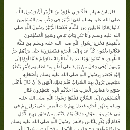
قَالَ ابْنُ شِهَابٍ فَأَخْبَرَنِي عُرْوَةُ بْنُ الزُّبَيْرِ أَنَّ رَسُولَ اللَّهِ
صلى الله عليه وسلم لَقِيَ الزُّبَيْرَ فِي رَكْبٍ مِنَ الْمُسْلِمِينَ
كَانُوا تِجَارًا قَافِلِينَ مِنَ الشَّأْمِ فَكَسَا الزُّبَيْرُ رَسُولَ اللَّهِ صلى
الله عليه وسلم وَأَبَا بَكْرٍ ثِيَابَ بَيَاضٍ وَسَمِعَ الْمُسْلِمُونَ
بِالْمَدِينَةِ مَخْرَجَ رَسُولِ اللَّهِ صلى الله عليه وسلم مِنْ مَكَّةَ
فَكَانُوا يَغْدُونَ كُلَّ غَدَاةٍ إِلَى الْحَرَّةِ فَيَنْتَظِرُونَهُ حَتَّى يَرُدَّهُمْ حَرُّ
الظَّهِيرَةِ فَانْقَلَبُوا يَوْمًا بَعْدَ مَا أَطَالُوا انْتِظَارَهُمْ فَلَمَّا أَوَوْا إِلَى
بُيُوتِهِمْ أَوْفَى رَجُلٌ مِنْ يَهُودَ عَلَى أُطُمٍ مِنْ آطَامِهِمْ لِأَمْرٍ يَنْظُرُ
إِلَيْهِ فَبَصُرَ بِرَسُولِ اللَّهِ صلى الله عليه وسلم وَأَصْحَابِهِ
مُبَيَّضِينَ يَزُولُ بِهِمُ السَّرَابُ فَلَمْ يَمْلِكِ الْيَهُودِيُّ أَنْ قَالَ بِأَعْلَى
صَوْتِهِ يَا مَعَاشِرَ الْعَرَبِ هَذَا جَدُّكُمِ الَّذِي تَنْتَظِرُونَ فَثَارَ
الْمُسْلِمُونَ إِلَى السِّلَاحِ فَتَلَقَّوْا رَسُولَ اللَّهِ صلى الله عليه
وسلم بِظَهْرِ الْحَرَّةِ فَعَدَلَ بِهِمْ ذَاتَ الْيَمِينِ حَتَّى نَزَلَ بِهِمْ فِي
بَنِي عَمْرِو بْنِ عَوْفٍ وَذَلِكَ يَوْمَ الِاثْنَيْنِ مِنْ شَهْرِ رَبِيعٍ الْأَوَّلِ
فَقَامَ أَبُو بَكْرٍ لِلنَّاسِ وَجَلَسَ رَسُولُ اللَّهِ صلى الله عليه وسلم
صَامِتًا فَطَفِقَ مَنْ جَاءَ مِنَ الْأَنْصَارِ مِمَّنْ لَمْ يَرَ رَسُولَ اللَّهِ