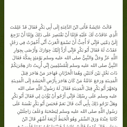
قَالَتْ عَائِشَةُ فَأَتَى ابْنُ الدَّغِنَةِ إِلَى أَبِي بَكْرٍ فَقَالَ قَدْ عَلِمْتَ
الَّذِي عَاقَدْتُ لَكَ عَلَيْهِ فَإِمَّا أَنْ تَقْتَصِرَ عَلَى ذَلِكَ وَإِمَّا أَنْ تَرْجِعَ
إِلَيَّ ذِمَّتِي فَإِنِّي لَا أُحِبُّ أَنْ تَسْمَعَ الْعَرَبُ أَنِّي أُخْفِرْتُ فِي رَجُلٍ
عَقَدْتُ لَهُ فَقَالَ أَبُو بَكْرٍ فَإِنِّي أَرُدُّ إِلَيْكَ جِوَارَكَ وَأَرْضَى بِجِوَارِ
اللَّهِ عَزَّ وَجَلَّ وَالنَّبِيُّ صلى الله عليه وسلم يَوْمَئِذٍ بِمَكَّةَ فَقَالَ
النَّبِيُّ صلى الله عليه وسلم لِلْمُسْلِمِينَ إِنِّي أُرِيتُ دَارَ هِجْرَتِكُمْ
ذَاتَ نَخْلٍ بَيْنَ لَابَتَيْنِ وَهُمَا الْحَرَّتَانِ فَهَاجَرَ مَنْ هَاجَرَ قِبَلَ
الْمَدِينَةِ وَرَجَعَ عَامَّةُ مَنْ كَانَ هَاجَرَ بِأَرْضِ الْحَبَشَةِ إِلَى الْمَدِينَةِ
وَتَجَهَّزَ أَبُو بَكْرٍ قِبَلَ الْمَدِينَةِ فَقَالَ لَهُ رَسُولُ اللَّهِ صلى الله
عليه وسلم عَلَى رِسْلِكَ فَإِنِّي أَرْجُو أَنْ يُؤْذَنَ لِي فَقَالَ أَبُو بَكْرٍ
وَهَلْ تَرْجُو ذَلِكَ بِأَبِي أَنْتَ قَالَ نَعَمْ فَحَبَسَ أَبُو بَكْرٍ نَفْسَهُ عَلَى
رَسُولِ اللَّهِ صلى الله عليه وسلم لِيَصْحَبَهُ وَعَلَفَ رَاحِلَتَيْنِ
كَانَتَا عِنْدَهُ وَرَقَ السَّمُرِ وَهُوَ الْخَبَطُ أَرْبَعَةَ أَشْهُرٍ قَالَ ابْنُ
شِهَابٍ قَالَ عُرْوَةُ قَالَتْ عَائِشَةُ فَبَيْنَمَا نَحْنُ يَوْمًا جُلُوسٌ فِي