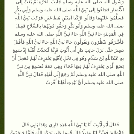
رَسُولُ اللَّهِ صلى الله عليه وسلم جَانِبَ الْحَرَّةِ ثُمَّ بَعَثَ إِلَى
الْأَنْصَارِ فَجَاءُوا إِلَى نَبِيِّ اللَّهِ صلى الله عليه وسلم وَأَبِي بَكْرٍ
فَسَلَّمُوا عَلَيْهِمَا وَقَالُوا ارْكَبَا آمِنَيْنِ مُطَاعَيْنِ فَرَكِبَ نَبِيُّ اللَّهِ
صلى الله عليه وسلم وَأَبُو بَكْرٍ وَحَفُّوا دُونَهُمَا بِالسِّلَاحِ فَقِيلَ
فِي الْمَدِينَةِ جَاءَ نَبِيُّ اللَّهِ جَاءَ نَبِيُّ اللَّهِ صلى الله عليه وسلم
فَأَشْرَفُوا يَنْظُرُونَ وَيَقُولُونَ جَاءَ نَبِيُّ اللَّهِ جَاءَ نَبِيُّ اللَّهِ فَأَقْبَلَ
يَسِيرُ حَتَّى نَزَلَ جَانِبَ دَارِ أَبِي أَيُّوبَ فَإِنَّهُ لَيُحَدِّثُ أَهْلَهُ إِذْ سَمِعَ
بِهِ عَبْدُاللَّهِ بْنُ سَلَامٍ وَهُوَ فِي نَخْلٍ لِأَهْلِهِ يَخْتَرِفُ لَهُمْ فَعَجِلَ أَنْ
يَضَعَ الَّذِي يَخْتَرِفُ لَهُمْ فِيهَا فَجَاءَ وَهِيَ مَعَهُ فَسَمِعَ مِنْ نَبِيِّ
اللَّهِ صلى الله عليه وسلم ثُمَّ رَجَعَ إِلَى أَهْلِهِ فَقَالَ نَبِيُّ اللَّهِ
صلى الله عليه وسلم أَيُّ بُيُوتِ أَهْلِنَا أَقْرَبُ
فَقَالَ أَبُو أَيُّوبَ أَنَا يَا نَبِيَّ اللَّهِ هَذِهِ دَارِي وَهَذَا بَابِي قَالَ
فَانْطَلِقْ فَهَيِّئْ لَنَا مَقِيلًا قَالَ قُومَا عَلَى بَرَكَةِ اللَّهِ فَلَمَّا جَاءَ نَبِيُّ