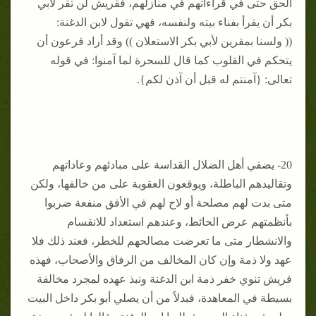
الحق حتى في قراءاتهم في منازلهم، فقريش لن تقر لأبي
بكر أن يقرأ بفناء بيته ولنفسه، فهي تقول لابن الدغنة:
(( ولسنا بمقرين لأبي بكر الاستعلان )) وقد أراد فرعون أن
يتحكم في القلوب كما قال للسحرة لما آمنوا: في قوله
تعالى: {آمنتم له قبل أن آذن لكم}.
20- يضفي أهل الضلال القداسة على مبادئهم وعاداتهم
وتقاليدهم الباطلة، ويوقعون العقوبة على من خالفها، ولكن
متى بدت لهم مصلحة أو لاح لهم في الأفق منفعة ضربوا
بأنظمتهم عرض الحائط، وعندهم استعداد للانقسام
والانشطار متى ما تعرضت مصالحهم للخطر، فعند ذلك فلا
عهد ولا ذمة وإن كان المخالف من الرفاق والأصحاب، فهذه
قريش تنوي خفر ذمة ابن الدغنة ونبذ عهده لمجرد مخالفة
بسيطة في المعاهدة، فبدلاً من أن يصلي أبو بكر داخل البيت