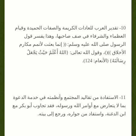
10- تقدير العرب للعادات الكريمة والصفات الحميدة وقيام
العظماء والشرفاء في صف صاحبها، وهذا يفسر قول
الرسول صلى الله عليه وسلم: (( إنما بعثت لأتمم مكارم
الأخلاق ))()، وقول الله تعالى: {اللهُ أَعْلَمُ حَيْثُ يَجْعَلُ
رِسَالَتَهُ} (الأنعام: 124).
11- الاستفادة من تقاليد المجتمع وأنظمته في خدمة الدعوة
بما لا يتعارض مع أوامر الله ورسوله، فقد تجاوب أبو بكر مع
ابن الدغنة، واستفاد من جواره، ورجع إلى بيته.