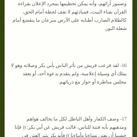
وضمور آرائهم، وأنه يمكن تحطيمها بمجرد الإعلان بقراءة
القرآن بفناء البيت، فمبادئهم لا تقف لحظة أمام الحق،
كالظلام الضارب أطنابه على الأرض سرعان ما ينقشع أمام
شعلة النور.
16- لقد فزعت قريش من تأثر الناس بأبي بكر وصلاته وهو لا
يملك أي وسيلة إعلامية، ولم يتقدم بدعوة أحد، أو يعقد
مجلس مناظرة أو حوار مع ذرياتهم.
17- وصف الكفار وأهل الباطل لكل ما يخالف هواهم
ومذهبهم بأنه فتنة للناس، قالت قريش عن أبي بكر: (( فإنا
خشينا أن يفتن نساءنا وأبناءنا )) فأبو بكر يثير الفتن في