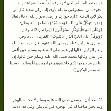
هو معتقد المسلم الذي لا يفارقه أبداً، مع الشجاعة ونبذ
الخوف من المخلوقين ما دام يأوي إلى ركن شديد قال أبو
بكر لابن الدغنة (( أرد جوارك وأرضى بجوار الله )) قال تعالى:
{وَمَنْ يَتَوَكَّلْ عَلَى اللهِ فَهُوَ حَسْبُهُ} (الطلاق: 3)، وقال:
{وَعَلَى اللهِ فَلْيَتَوَكَّلِ المُتَوَكِّلُونَ} (إبراهيم: 12)، وقال:
{وَتَوَكَّلْ عَلَى الحَيِّ الَّذِي لا يَمُوتُ} (الفرقان: 58)، وفي
البخاري عن ابن عباس رضي الله عنهما قال: (( حسبنا الله
ونعم الوكيل، قالها إبراهيم صلى الله عليه وسلم حين ألقي
في النار، وقالها محمد صلى الله عليه وسلم حين قالوا: إن
الناس قد جمعوا لكم فاخشوهم فزادهم إيماناً وقالوا: حسبنا
الله ونعم الوكيل )).
23- لقد أذن الرسول صلى الله عليه وسلم لأصحابه بالهجرة
ولم يختر صاحباً له في الهجرة غير أبي بكر، وفي هذا دلالة