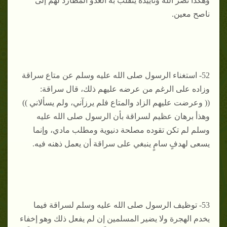
وهكذا نصر الله وتأييده ينقلب به العدو المطارد لهم إلى
ناصح معين.
52- استغناء الرسول صلى الله عليه وسلم عن متاع سراقة
وزاده على الرغم من عرضه عليهم ذلك، قال سراقة:
(( وعرضت عليهم الزاد والمتاع فلم يرزآني، ولم يسألاني ))
وهذأ برهان عظيم لسراقة بأن الرسول صلى الله عليه
وسلم لم تكن تقوده مصلحة دنيوية ومطلب مادي، وإنما
يسعى لهدفٍ سامٍ ينبغي على سراقة أن يعمل ذهنه فيه.
53- توظيف الرسول صلى الله عليه وسلم لسراقة فيما
يخدم الهجرة ولا يضير المسلمين إن لم يفعل ذلك وهو إخفاء