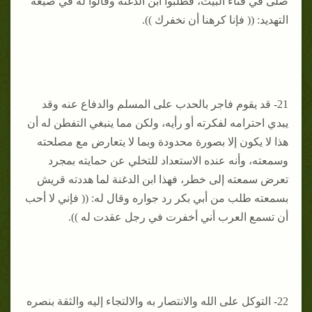
صلى في فناء البيت، فطلبوا ابن الدغنة وقالوا له في صيغة
التهديد: (( فإنا كرهنا أن نخفرك )).
21- قد يقوم فاجر بالحدب على المسلم والدفاع عنه وقد
يبدي احترامه لفكرته أو رأيه، ولكن مما ينبغي التفطن له أن
هذا لا يكون إلا بصورة محدودة وبما لا يتعارض مع مصلحته
وسمعته، وأنه عنده الاستعداد للتخلي عن حمايته بمجرد
تعرض سمعته إلى خطر، فهذا ابن الدغنة لما هددته قريش
بسمعته طلب من أبي بكر رد جواره وقال له: (( فإني لا أحب
أن تسمع العرب أني أخفرت في رجل عقدت له )).
22- التوكل على الله والانتصار به والالتجاء إليه والثقة بنصره