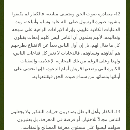
12- مصادرة صوت الحق وتجفيف منابعه، فالكفار لم يكتفوا
بتشويه صورة الرسول صلى الله عليه وسلم وأتباعه، وبث
الدعايات الكاذبة عليهم، وإيراد الإيرادات الواهية على منهجه
وتعاليمه، لأنهم يعلمون أن الناس ليس كلهم إمعات يقبلون
كل ما يقال لهم، بل إن أول الناس بعداً عن الاقتناع بطرحهم
هم أبناؤهم ونساؤهم، فالدعايات لا تغير كل قناعات الناس،
ولهذا وعلى الرغم من تلك المحاربة الإعلامية والعقبات
الكبيرة التي وضعتها قريش أمام الدعوة، فإنها تخشى على
أبنائها ونسائها من سماع صوت الحق فيقتنعوا به.
13- الكفار وأهل الباطل يصادرون حريات التفكير ولا يجعلون
للناس مجالاً للاختيار، أو فرصة في المعرفة، بل يعتبرون
سواهم ليسوا على مستوى معرفة المصالح والمفاسد،