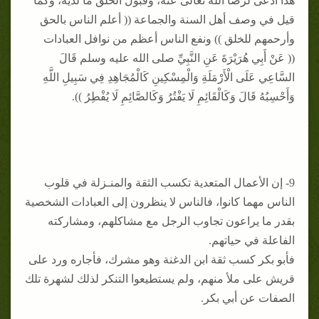
هذا أدعى لرضا الله تعالى عنه، وقبول الخلق ما لديه، وكما
قيل في وصف أهل السنة والجماعة (( أعلم الناس بالحق
وأرحمهم للخلق )) ونفع الناس أعظم من نوافل العبادات
(( عَنْ أَبِي هُرَيْرَةَ عَنِ النَّبِيِّ صلى الله عليه وسلم قَالَ
السَّاعِي عَلَى الْأَرْمَلَةِ وَالْمِسْكِينِ كَالْمُجَاهِدِ فِي سَبِيلِ اللَّهِ
وَأَحْسِبُهُ قَالَ وَكَالْقَائِمِ لَا يَفْتُرُ وَكَالصَّائِمِ لَا يُفْطِرُ )).
9- إن الأعمال المتعدية تكسب الثقة والمنـزلة في قلوب
الناس مهما كانوا، فالناس لا ينظرون إلى العبادات الشخصية
بقدر ما يراعون تجاوب الرجل مع مشاكلهم، ومشاركته
الفاعلة في حياتهم.
فأبو بكر كسب ثقة ابن الدغنة وهو مشرك، فأجاره ورد على
قريش على ملأ منهم، ولم يستطيعوا التنكر لذلك لشهرة تلك
الصفات عن أبي بكر.