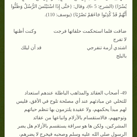
يُسْرًا} (الشرح: 5 -6)، وقال: {حَتَّى إِذَا اسْتَيْئَسَ الرُّسُلُ وَظَنُّوا
أَنَّهُمْ قَدْ كُذِبُوا جَاءَهَمْ نَصْرُنَا} (يوسف: 110).
ضاقت فلما استحكمت حلقاتها فرجت وكنت أظنها
لا تفرج
اشتدي أزمة تنفرجي قد آن ليلك
بالبلج
49- أصحاب العقائد والمذاهب الباطلة عندهم استعداد
للتخلي عن مبادئهم عند أي مصلحة تلوح في الأفق، فليس
لهم مبدأ يحكمهم، ولا عقيدة يلتزمون بها تنظم حياتهم
وتوجههم، فالاستقسام بالأزلام واتباعها من عقائد
المشركين، ولكن ها هو سراقة يستقسم بالأزلام هل يضر
الرسول صلى الله عليه وسلم وصحبه فيخرج لا يضرهم،