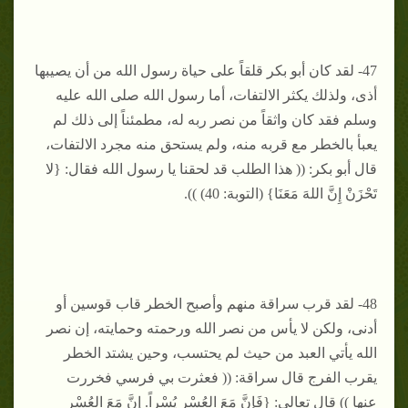
47- لقد كان أبو بكر قلقاً على حياة رسول الله من أن يصيبها
أذى، ولذلك يكثر الالتفات، أما رسول الله صلى الله عليه
وسلم فقد كان واثقاً من نصر ربه له، مطمئناً إلى ذلك لم
يعبأ بالخطر مع قربه منه، ولم يستحق منه مجرد الالتفات،
قال أبو بكر: (( هذا الطلب قد لحقنا يا رسول الله فقال: {لا
تَحْزَنْ إِنَّ اللهَ مَعَنَا} (التوبة: 40) )).
48- لقد قرب سراقة منهم وأصبح الخطر قاب قوسين أو
أدنى، ولكن لا يأس من نصر الله ورحمته وحمايته، إن نصر
الله يأتي العبد من حيث لم يحتسب، وحين يشتد الخطر
يقرب الفرج قال سراقة: (( فعثرت بي فرسي فخررت
عنها )) قال تعالى: {فَإِنَّ مَعَ العُسْرِ يُسْراً. إِنَّ مَعَ العُسْرِ