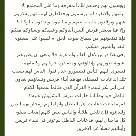
ويجعلون لهم وحدهم تلك المعرفة وما على المجتمع إلا
اتباعهم والانقياد لما يرسمون ويخططون لهم، فهم يفكرون
عنهم ويوقعون بالنيابة عنهم ويسالمون ويعادون بالوكالة!!
وإلا فيا معشر قريش أليس أبناؤكم وعبيدكم ونساؤكم منكم
فلِمَ تمنعونهم من سماع صوت الحق أم ليسوا على مستوى
النقد والتمييز مثلكم.
وفي هذا درس لأهل العلم والدعوة، فلا ينبغي أن يضيرهم
تشويه صورتهم وإيذاؤهم، ومصادرة حرياتهم وكلماتهم،
فيسري إليهم اليأس فيتصوروا عدم قبول الناس لهم بسبب
تلك الدعايات المضللة، فهاهم أبناء قريش ونساؤهم يغدون
على أبي بكر لسماع القرآن الذي طالما سمعوا الكلام
الباطل فيه وطالما حاولت قريش التشويش عليه!!.
فمهما بلغت دعايات أهل الباطل واتهاماتهم ومحاربتهم للدين
وللدعوة فإن للحق طلاباً، والناس ليس كلهم إمعات يقبلون
كل ما يقال لهم، فدعايات الباطل لم تؤثر في نساء قريش
وأبنائهم فضلاً عن الآخرين.