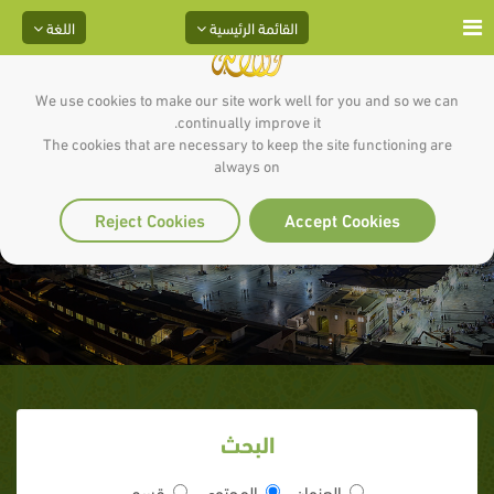
القائمة الرئيسية
اللغة
We use cookies to make our site work well for you and so we can
continually improve it.
The cookies that are necessary to keep the site functioning are
always on
أكحل العينين
Reject Cookies
Accept Cookies
البحث
العنوان
المحتوى
قسم