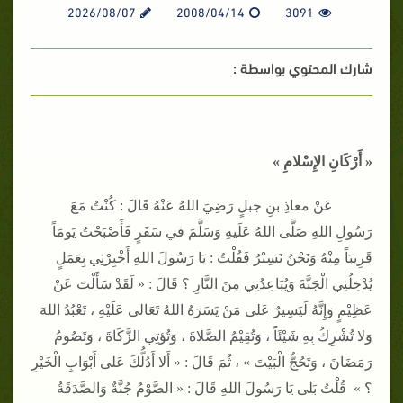
2026/08/07
2008/04/14
3091
شارك المحتوي بواسطة :
« أَرْكَانِ الإِسْلامِ »
عَنْ معاذِ بنِ جبلٍ رَضِيَ اللهُ عَنْهُ قَالَ : كُنْتُ مَعَ
رَسُولِ اللهِ صَلَّى اللهُ عَلَيهِ وَسَلَّمَ في سَفَرٍ فَأَصْبَحْتُ يَومَاً
قَرِيبَاً مِنْهُ وَنَحْنُ نَسِيْرُ فَقُلْتُ : يَا رَسُولَ اللهِ أَخْبِرْنِي بِعَمَلٍ
يُدْخِلُنِي الْجَنَّةَ وَيُبَاعِدُنِي مِنَ النَّارِ ؟ قَالَ : « لَقَدْ سَأَلْتَ عَنْ
عَظِيْمٍ وَإِنَّهُ لَيَسِيرٌ عَلى مَنْ يَسَرَهُ اللهُ تَعَالى عَلَيْهِ ، تَعْبُدُ اللهَ
وَلا تُشْرِكُ بِهِ شَيْئَاً ، وَتُقِيْمُ الصَّلاةَ ، وَتُؤتِي الزَّكَاةَ ، وَتَصُومُ
رَمَضَانَ ، وَتَحُجُّ الْبَيْتَ » ، ثُمَ قَالَ : « أَلا أَدُلُّكَ عَلى أَبْوَابِ الْخَيْرِ
؟ » قُلْتُ بَلى يَا رَسُولَ اللهِ قَالَ : « الصَّوْمُ جُنَّةٌ وَالصَّدَقَةُ