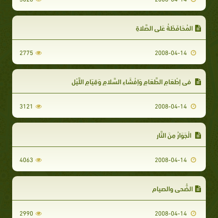
المُحَافَظَةُ عَلى الصَّلاةِ
2775
2008-04-14
في إِطْعَامِ الطَّعَامِ وَإِفْشَاءِ السَّلامِ وَقِيَامِ اللَّيْلِ
3121
2008-04-14
الْجَوَارُ مِنَ النَّارِ
4063
2008-04-14
الضُّحى والصيام
2990
2008-04-14