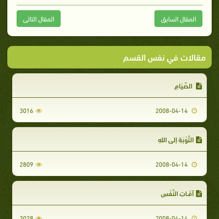
المقال السابق
المقال التالى
مقالات في نفس القسم
الصِّيَامِ
3016
2008-04-14
التَّوْبَةِ إِلى اللهِ
2809
2008-04-14
آفَـاتِ النَّفْسِ
3028
2008-04-14