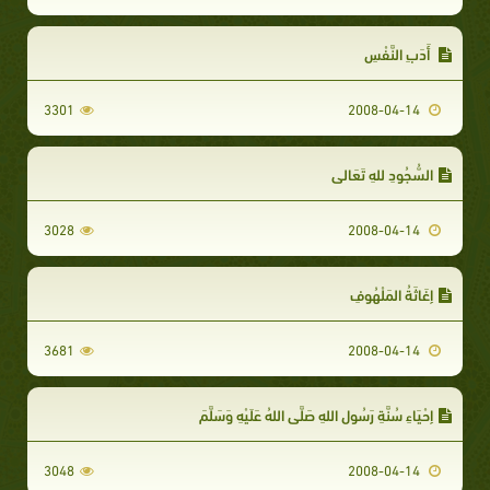
أَدَبِ النَّفْسِ
3301
2008-04-14
السُّجُودِ للهِ تَعَالى
3028
2008-04-14
إِغَاثَةُ المَلْهُوفِ
3681
2008-04-14
إِحْيَاءِ سُنَّةِ رَسُولِ اللهِ صَلَّى اللهُ عَلَيْهِ وَسَلَّمَ
3048
2008-04-14