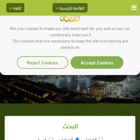
القائمة الرئيسية
اللغة
We use cookies to make our site work well for you and so we can
continually improve it.
The cookies that are necessary to keep the site functioning are
always on
أَرْكَانِ الإِسْلامِ
Reject Cookies
Accept Cookies
البحث
العنوان
المحتوى
قسم