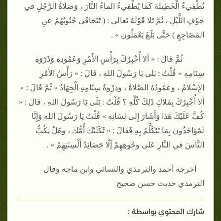
تُطْفِيءُ الْخَطِيئَةَ كَمَا يُطْفِيءُ الماءُ النَّارَ ، وَصَلاةُ الرَّجُلِ في
جَوْفِ اللَّيْلِ ، ثُمَّ تَلا قَوْلَهُ تَعَالى : ( تَتَجَافَى جُنُوبُهُمْ عَنِ
المَضَاجِعِ ) حَتَّى بَلَغَ يَعْمَلُون » .
ثُمَّ قَالَ : « أَلا أُخْبِرُكَ بِرَأْسِ الأَمْرِ وَعَمُودِهِ وَذَرْوَةِ
سِنَامِهِ » قُلْتُ : بَلى يَا رَسُولَ اللهِ ، قَالَ : « رَأْسُ الأَمْرِ
الإِسْلامُ ، وَعَمُودُهُ الصَّلاةُ ، وَذرْوَةُ سِنَامِهِ الْجِهَادُ » ثُمَّ قَالَ : «
أَلا أُخْبِرُكَ بِمَلاكِ ذَلِكَ كُلِّهِ ؟ قُلْتُ : بَلَى يَا رَسُولَ اللهِ ، قَالَ : «
كُفَّ عَلَيْكَ هَذا وَأَشَارَ إِلى لِسَانِهِ » قُلْتُ يَا رَسُولَ اللهِ وَإِنَّا
لَمُؤَاخَذُونَ بِمَا نَتَكَلَّمُ بِهِ فَقَالَ : « ثَكَلَتْكَ أُمُّكَ ، وَهَلْ يَكُبُّ
النَّاسَ في النَّارِ عَلى وجُوهِهِمْ إَلَّا حَصَائِدُ أَلْسِنَتِهِمْ » .
أخرجه أحمد والترمذي والنسائي وابن ماجه وقال
الترمذي حديث حسن صحيح
شارك المحتوي بواسطة :