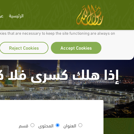
الرئيسية
عن
 to make our site work well for you and so we can continually improve it.
ies that are necessary to keep the site functioning are always on
Reject Cookies
Accept Cookies
إذا هلك كسرى فلا ك
العنوان
المحتوى
قسم