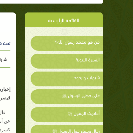
القائمة الرئيسية
من هو محمد رسول الله؟
تحت ق
شارك
السيرة النبوية
شبهات و ردود
إخبار
على خطى الرسول ﷺ
قيصر 
أحاديث الرسول ﷺ
قال
عن أب
رجال ونساء حول الرسول ﷺ
كسرى 