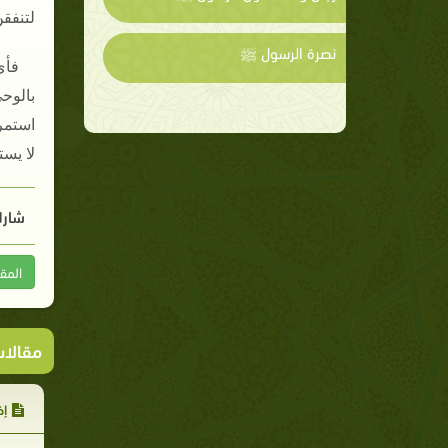
لتنفق
نصرة الرسول ﷺ
فأي
بالوحي
استمر
لا يست
شارك
المق
مقالا
إخ