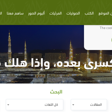
 الموقع
الكتب
الصوتيات
المرئيات
ألبوم الصور
ساهم معنا
ات
We use cookies
The cook
سرى بعده، وإذا هلك ق
البحث
المقالات
كل اللغات