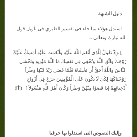
دليل الشبهة
استدل هؤلاء بما جاء فى تفسير الطبري فى تأويل قول
الله تبارك وتعالى :ـ
] وَإِذْ تَقُولُ لِلَّذِي أَنْعَمَ اللَّهُ عَلَيْهِ وَأَنْعَمْتَ عَلَيْهِ أَمْسِكْ عَلَيْكَ
زَوْجَكَ وَاتَّقِ اللَّهَ وَتُخْفِي فِي نَفْسِكَ مَا اللَّهُ مُبْدِيهِ وَتَخْشَى
النَّاسَ وَاللَّهُ أَحَقُّ أَن تَخْشَاهُ فَلَمَّا قَضَى زَيْدٌ مِّنْهَا وَطَراً
زَوَّجْنَاكَهَا لِكَيْ لَا يَكُونَ عَلَى الْمُؤْمِنِينَ حَرَجٌ فِي أَزْوَاجِ
أَدْعِيَائِهِمْ إذا قَضَوْا مِنْهُنَّ وَطَراً وَكَانَ أَمْرُ اللَّهِ مَفْعُولاً [ ([أ])
وإليك النصوص التى استدلوا بها حرفيا