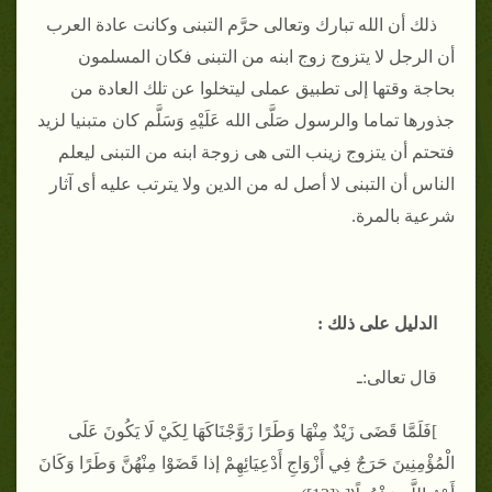
ذلك أن الله تبارك وتعالى حرَّم التبنى وكانت عادة العرب
أن الرجل لا يتزوج زوج ابنه من التبنى فكان المسلمون
بحاجة وقتها إلى تطبيق عملى ليتخلوا عن تلك العادة من
جذورها تماما والرسول صَلَّى الله عَلَيْهِ وَسَلَّم كان متبنيا لزيد
فتحتم أن يتزوج زينب التى هى زوجة ابنه من التبنى ليعلم
الناس أن التبنى لا أصل له من الدين ولا يترتب عليه أى آثار
شرعية بالمرة.
الدليل على ذلك :
قال تعالى:ـ
]فَلَمَّا قَضَى زَيْدٌ مِنْهَا وَطَرًا زَوَّجْنَاكَهَا لِكَيْ لَا يَكُونَ عَلَى
الْمُؤْمِنِينَ حَرَجٌ فِي أَزْوَاجِ أَدْعِيَائِهِمْ إذا قَضَوْا مِنْهُنَّ وَطَرًا وَكَانَ