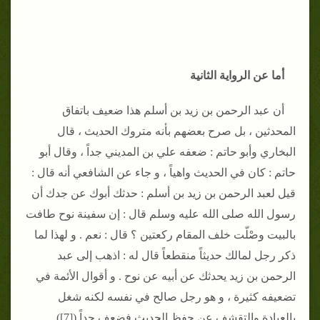
أما عن الرواية الثانية
أن عبد الرحمن بن زيد بن أسلم هذا ضعيف باتفاق
المحدثين ، بل صرح بعضهم بأنه متروك الحديث ، قال
البخاري وأبو حاتم : ضعفه علي بن المديني جداً ، وقال أبو
حاتم : كان في الحديث واهياً ، و جاء عن الشافعي أنه قال :
قيل لعبد الرحمن بن زيد بن أسلم : حدثك أبوك عن جدك أن
رسول الله صلى الله عليه وسلم قال : إن سفينة نوح طافت
بالبيت وصْلّت خلف المقام ركعتين ؟ قال : نعم . و لهذا لما
ذكر رجل لمالك حديثاً منقطعاً قال له : اذهب إلى عبد
الرحمن بن زيد يحدثك عن أبيه عن نوح . و أقوال الأئمة في
تضعيفه كثيرة ، و هو رجل صالح في نفسه لكنه شغل
بالعبادة والتقشف عن حفظ الحديث فضعف جداً ([7])