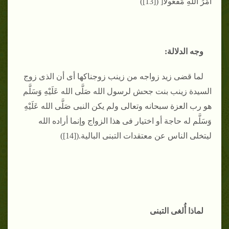
أَمْرُ اللَّهِ مَفْعُولًا[ ([13])
وجه الدلالة:
لما قضى زيد زواجه من زينب زوجناكها أى أن الذى زوج
السيدة زينب بنت جحش لرسول الله صَلَّى الله عَلَيْهِ وَسَلَّم
هو رب العزة سبحانه وتعالى ولم يكن النبى صَلَّى الله عَلَيْهِ
وَسَلَّم له حاجة أو اختيار فى هذا الزواج وإنما أراده الله
ليتخلى الناس عن معتقدات التبنى البالية.([14])
لماذا أُلغى التبنى