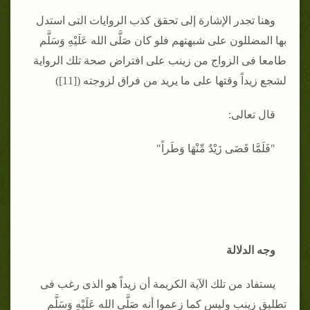
وهنا تجدر الإشارة إلى تحقق كذب الروايات التى استدل
بها المضللون على شبهتهم فلو كان صَلَّى الله عَلَيْهِ وَسَلَّم
طامعا فى الزواج من زينب على افتراض صحة تلك الرواية
لشجع زيداً وقتها على ما يريد من فراق لزوجته ([11])
قال تعالى:
"فَلَمَّا قَضَى زَيْدٌ مِّنْهَا وَطَراً"
وجه الدلالة
يستفاد من تلك الآية الكريمة أن زيداً هو الذى رغب فى
تطليق زينب وليس كما زعموا أنه صَلَّى الله عَلَيْهِ وَسَلَّم