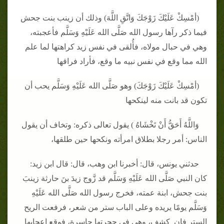
(أمْسِكْ عَلَيْكَ زَوْجَكَ وَاتَّقِ اللَّهَ) وذلك أن زينب بنت جحش
فيما ذكر رآها رسول الله صَلَّى الله عَلَيْهِ وَسَلَّم فأعجبته،
وهي في حبال مولاه، فأُلقى في نفس زيد كراهتها لما علم
الله مما وقع في نفس نبيه ما وقع، فأراد فراقها
(أمْسِكْ عَلَيْكَ زَوْجَكَ) وهو صَلَّى الله عَلَيْهِ وَسَلَّم يحب أن
تكون قد بانت منه لينكحها
وَاللَّهُ أَحَقُّ أَنْ تَخْشَاهُ ) يقول تعالى ذكره: وتخاف أن يقول
الناس: أمر رجلا بطلاق امرأته ونكحها حين طلقها،
حدثني يونس، قال: أخبرنا ابن وهب، قال: قال ابن زيد:
كان النبي صَلَّى الله عَلَيْهِ وَسَلَّم قد زَّوج زيدَ بنَ حارثة زينبَ
بنت جحش، ابنة عمته، فخرج رسول الله صَلَّى الله عَلَيْهِ
وَسَلَّم يومًا يريده وعلى الباب ستر من شعر، فرفعت الريح
الستر فإن كشف، وهي في حجرتها حاسرة، فوقع إعجابها