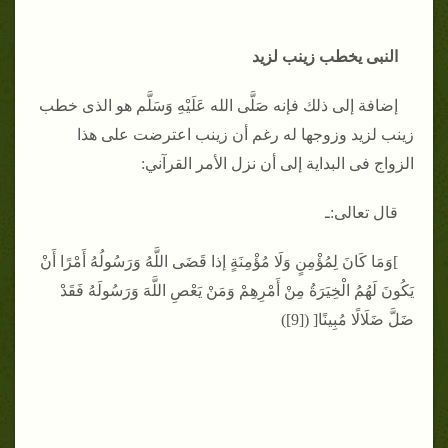
النبى يخطب زينب لزيد
إضافة إلى ذلك فإنه صَلَّى الله عَلَيْهِ وَسَلَّم هو الذى خطب
زينب لزيد وزوجها له رغم أن زينب اعترضت على هذا
الزواج فى البداية إلى أن نزل الأمر القرآني:
قال تعالى:ـ
]وَمَا كَانَ لِمُؤْمِنٍ وَلَا مُؤْمِنَةٍ إذا قَضَى اللَّهُ وَرَسُولُهُ أَمْرًا أَنْ
يَكُونَ لَهُمُ الْخِيَرَةُ مِنْ أَمْرِهِمْ وَمَنْ يَعْصِ اللَّهَ وَرَسُولَهُ فَقَدْ
ضَلَّ ضَلَالًا مُبِينًا[ ([9])