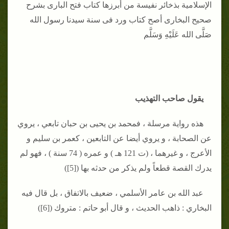
الإسلامية بذخائر نفيسة من أبرزها كتاب فتح البارى بشرح
صحيح البخارى أصح كتاب ورد فى سنة سيدنا رسول الله
صَلَّى الله عَلَيْهِ وَسَلَّم
يقول صاحب التهذيب
هذه رواية مرسلة ، فمحمد بن يحيى بن حبان تابعي ، يروي
عن الصحابة ، و يروي أيضا عن التابعين ، كعمر بن سليم و
الأعرج ، و غيرهما ، (ت 121 هـ ) و عمره ( 74 سنة ) ، فهو لم
يدرك القصة قطعاً ولم يذكر من حدثه بها ([5])
عبد الله بن عامر الأسلمي ، ضعيف بالاتفاق ، بل قال فيه
البخاري : ذاهب الحديث ، و قال أبو حاتم : متروك ([6])