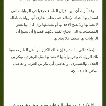
وقد آثرت أن أبين أقوال العلماء حرفيا فى الروايات التى
استدل بها أعداء الإسلام حتى يعلم القارئ أنها روايات باطلة
لا يعتد بها ولا يصح الأخذ بها أو تصديقها وإن كان بها بعض
المصطلحات التى تحتاج لفهم لكنهم قصدوا أن يبينوا أن
الروايات بها ضعف فلا يعتد بها
إضافة إلى ما تقدم فإن هناك الكثير من أهل العلم ضعفوا
تلك الروايات وجزموا بأنها لا يعتد بها مثل الزهري . وبكر بن
العلاء . والقشيري . والقاضي أبي بكر بن العرب والقاضى
عياض ([8]) .. الخ.
إذا فكيف تزوج صلى الله عليه وسلم بزينب بنت جحش