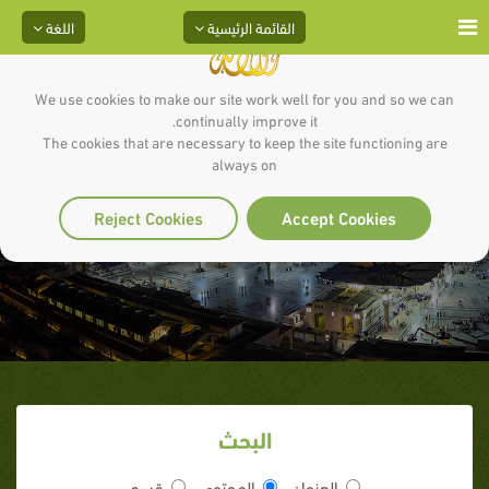
القائمة الرئيسية
اللغة
We use cookies to make our site work well for you and so we can
continually improve it.
The cookies that are necessary to keep the site functioning are
الشمائل المحمدية_الحديث 37 إلى
always on
53
Reject Cookies
Accept Cookies
البحث
العنوان
المحتوى
قسم