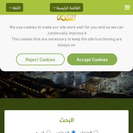
القائمة الرئيسية
اللغة
We use cookies to make our site work well for you and so we can
continually improve it.
The cookies that are necessary to keep the site functioning are
always on
تميم بن أسيد
Reject Cookies
Accept Cookies
البحث
العنوان
المحتوى
قسم