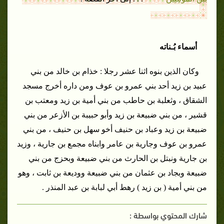
أسماء بُـناته
وكان الذين بنوه اثنا
عشر رجلا :
خذام بن خالد من
بني
عبيد
بن زيد
أحد
بني عمرو بن عوف ومن
داره
أخرج
مسجد
الشقاق
،
وثعلبة بن حاطب
من
بني أمية بن زيد
ومعتب بن
قشير
، من
بني
ضبيعة بن زيد وأبو
حبيبة بن الأزعر من
بني
ضبيعة بن زيد وعباد بن
حنيف
أخو
سهل بن
حنيف
، من
بني
عمرو بن عوف وجارية بن عامر وابناه
مجمع بن جارية
، وزيد
بن جارية ونبتل بن الحارث من
بني
ضبيعة
وبحزج من
بني
ضبيعة وبجاد بن عثمان من
بني
ضبيعة
ووديعة بن ثابت
، وهو
من
بني أمية ( بن زيد ) رهط
أبي لبابة بن عبد المنذر .
شارك المحتوي بواسطة :