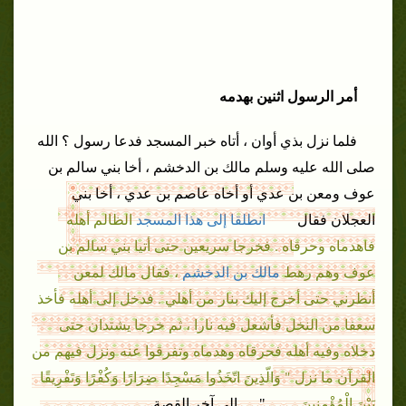
أمر الرسول اثنين بهدمه
فلما
نزل بذي
أوان
،
أتاه خبر المسجد
فدعا رسول ؟ الله
صلى الله عليه وسلم
مالك بن
الدخشم
،
أخا
بني
سالم بن
عوف ومعن بن عدي أو
أخاه
عاصم بن عدي
،
أخا
بني
انطلقا إلى هذا المسجد
الظالم أهله
العجلان
فقال
فاهدماه وحرقاه . فخرجا سريعين حتى أتيا
بني
سالم بن
عوف وهم رهط
مالك بن
الدخشم
،
فقال مالك لمعن
أنظرني حتى أخرج إليك بنار من
أهلي .
فدخل إلى أهله
فأخذ
سعفا من النخل
فأشعل فيه نارا ، ثم خرجا يشتدان حتى
دخلاه وفيه أهله فحرقاه وهدماه
وتفرقوا عنه
ونزل فيهم من
القرآن ما
نزل " وَالّذِينَ اتّخَذُوا مَسْجِدًا ضِرَارًا وَكُفْرًا وَتَفْرِيقًا
بَيْنَ الْمُؤْمِنِينَ
". . . إلى آخر القصة .