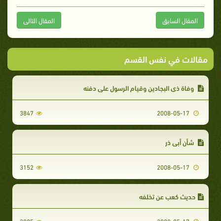
المقال السابق
المقال التالى
مقالات في نفس القسم
وفاة ذي البجادين وقيام الرسول على دفنه
3847
2008-05-17
شأن أبي ذر
3152
2008-05-17
حديث كعب عن تخلفه