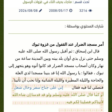
تحت قسم :
ماجاء بحرف التاء في غزوات الرسول
2026/08/08
2008/05/17
3216
شارك المحتوي بواسطة :
أمر مسجد الضرار عند القفول من غزوة تبوك
قال
ابن إسحاق
: ثم
أقبل رسول الله
صلى الله عليه
وسلم حتى
نزل بذي
أوان
بلد بينه وبين
المدينة
ساعة من
نهار
وكان أصحاب
مسجد الضرار
قد
كانوا
أتوه وهو يتجهز إلى
تبوك
،
فقالوا : يا رسول الله إنا قد بنينا مسجدا لذي العلة
والحاجة والليلة المطيرة والليلة الشاتية وإنا نحب أن تأتينا ،
إني على جناح سفر
وحال شغل
،
فتصلي لنا فيه
فقال
أو كما
قال
صلى الله عليه وسلم ولو قد قدمنا إن
شاء الله
لأتيناكم
فصلينا لكم فيه
.