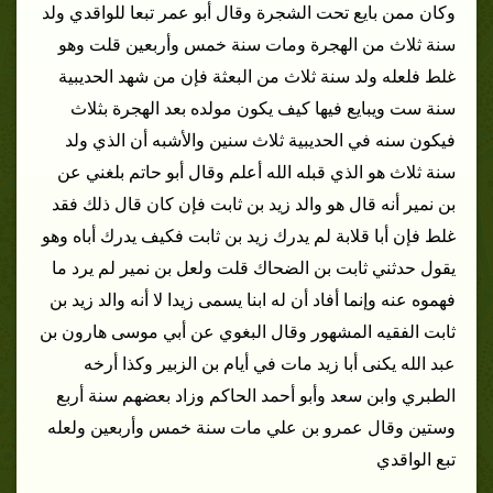
وكان ممن بايع تحت الشجرة وقال أبو عمر تبعا للواقدي ولد
سنة ثلاث من الهجرة ومات سنة خمس وأربعين قلت وهو
غلط فلعله ولد سنة ثلاث من البعثة فإن من شهد الحديبية
سنة ست ويبايع فيها كيف يكون مولده بعد الهجرة بثلاث
فيكون سنه في الحديبية ثلاث سنين والأشبه أن الذي ولد
سنة ثلاث هو الذي قبله الله أعلم وقال أبو حاتم بلغني عن
بن نمير أنه قال هو والد زيد بن ثابت فإن كان قال ذلك فقد
غلط فإن أبا قلابة لم يدرك زيد بن ثابت فكيف يدرك أباه وهو
يقول حدثني ثابت بن الضحاك قلت ولعل بن نمير لم يرد ما
فهموه عنه وإنما أفاد أن له ابنا يسمى زيدا لا أنه والد زيد بن
ثابت الفقيه المشهور وقال البغوي عن أبي موسى هارون بن
عبد الله يكنى أبا زيد مات في أيام بن الزبير وكذا أرخه
الطبري وابن سعد وأبو أحمد الحاكم وزاد بعضهم سنة أربع
وستين وقال عمرو بن علي مات سنة خمس وأربعين ولعله
تبع الواقدي‏