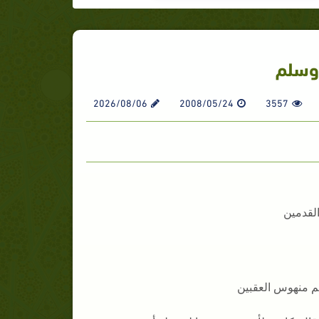
 وسلم
2026/08/06
2008/05/24
3557
لقدمين
م منهوس العقبين