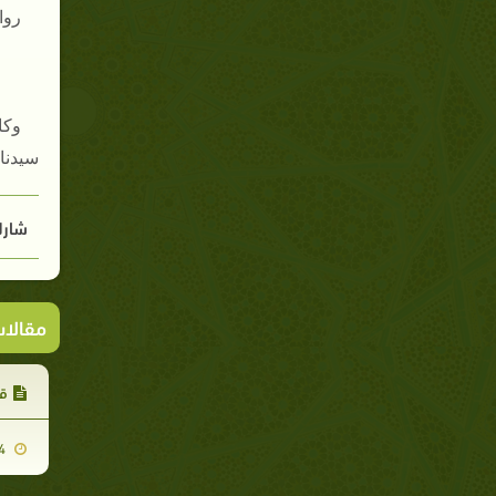
روا
وكا
سيدنا 
شارك
مقالا
قل
2008-05-24