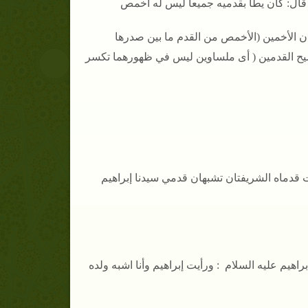
قال: كان يطأ بقدميه جميعا ليس له أخمص
ان الأخمين (الأخمص من القدم ما بين صدرها
مسيح القدمين ( أى ملساوين ليس في ظهورهما تكسر
ت قدماه الشريفتان تشبهان قدمي سيدنا إبراهيم
يم عليه السلام : ورأيت إبراهيم وأنا اشبه ولده