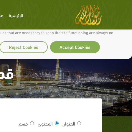
الرئيسية
عن
 to make our site work well for you and so we can continually improve it.
ies that are necessary to keep the site functioning are always on
Reject Cookies
Accept Cookies
قدم
العنوان
المحتوى
قسم