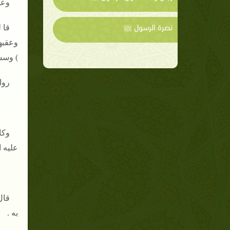
وعن
نصرة الرسول ﷺ
قا 
وعقبه
) وسشن
روا
وكا
عليه ا
قال
به .