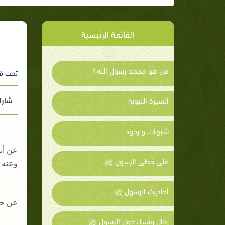
القائمة الرئيسية
من هو محمد رسول الله؟
تحت ق
شارك
السيرة النبوية
شبهات و ردود
عن أن
على خطى الرسول ﷺ
وعنه 
أحاديث الرسول ﷺ
عن جا
رجال ونساء حول الرسول ﷺ