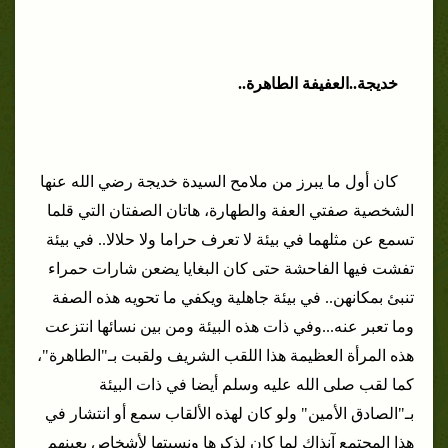
خديجة..العفيفة الطاهرة..
كان أول ما يبرز من ملامح السيدة خديجة رضي الله عنها
الشخصية صفتي العفة والطهارة، هاتان الصفتان التي قلما
تسمع عن مثلهما في بيئة لا تعرف حراما ولا حلالا.. في بيئة
تفشت فيها الفاحشة حتى كان البغايا يضعن شارات حمراء
تنبئ بمكانهن.. في بيئة جاهلية ويكفي ما تحويه هذه الصفة
وما تعبر عنه...
وفي ذات هذه البيئة ومن بين نسائها انتزعت
هذه المرأة العظيمة هذا اللقب الشريف ولقبت بـ"الطاهرة"،
كما لقب صلى الله عليه وسلم أيضا في ذات البيئة
بـ"الصادق الأمين" ولو كان لهذه الألقاب سمع أو انتشار في
هذا المجتمع آنذاك لما كان لذكرها ونسبتها لأشخاص بعينهم