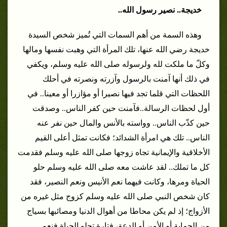
خديجة.. نصير رسول الله..
وهذه السمة من أهم السمات التي تُميز شخص السيدة
خديجة رضي الله عنها، تلك المرأة التي وهبت نفسها ومالها
وكلّ ما ملكت لله ولرسوله صلى الله عليه وسلم، ويكفي
في ذلك أنها آمنت بالرسول وآزرته ونصرته في أحلك
اللحظات التي قلما تجد فيها نصيرا أو مؤازرا أو معينا.. في
أول لحظات الرسالة..
فآمنت حين كفر الناس.. وصدقت
حين كذّب الناس.. وواسته بالأنس والمال حين نفر عنه
الناس.. تلك هي امرأة الشدائد؛ فكانت تمثل أعلى القيم
الأخلاقية والإيمانية تجاه زوجها صلى الله عليه وسلم فقدمت
كل ما تملك..
لقد عاشت معه صلى الله عليه وسلم حلو
الحياة ومرها، وكانت فيهما نعم الأنيس ونعم النصير، فقد
كان شخص النبي صلى الله عليه وسلم كزوج مثل غيره من
الأزواج؛ إذ لم يكن محاطا من أهوال الدنيا ومصائبها بسياج
من الحماية أو الأمن أو الدعة، فتارة تحلو الحياة فنعم