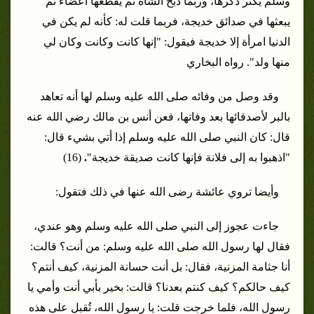
وسلم يكثر ذكرها، وربما ذبح الشاة ثم يقطعها أعضاء ثم
يبعثها في صدائق خديجة، فربما قلت له: كأنه لم يكن في
الدنيا امرأة إلا خديجة فيقول: "إنها كانت وكانت وكان لي
منها ولد". رواه البخاري
وقد وصل من وفائه صلى الله عليه وسلم لها أنه تعاهد
بالبر لأصدقائها بعد وفاتها، فعن أنس بن مالك رضي الله عنه
قال: كان النبي صلى الله عليه وسلم إذا أتي بشيء قال:
"اذهبوا به إلى فلانة فإنها كانت صديقة خديجة"
.
(16)
وأيضا تروي عائشة رضى الله عنها في ذلك فتقول:
جاءت عجوز إلى النبي صلى الله عليه وسلم وهو عندي،
فقال لها رسول الله صلى الله عليه وسلم: من أنت؟ قالت:
أنا جثامة المزنية، فقال: بل أنت حسانة المزنية، كيف أنتم؟
كيف حالكم؟ كيف كنتم بعدنا؟ قالت: بخير بأبي أنت وأمي يا
رسول الله، فلما خرجت قلت: يا رسول الله، تُقبل على هذه