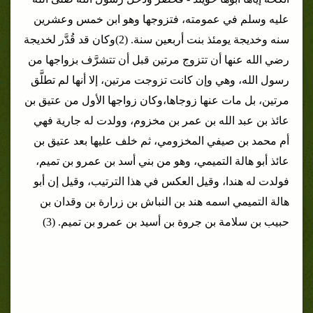
عليه وسلم في عمومته، فتزوجها وهو ابن خمس وعشرين
سنه وخديجة يومئذ بنت أربعين سنة. (2)
وكان قد قُدَّر لخديجة
رضي الله عنها أن تتزوج مرتين قبل أن تتشرَّف بزواجها من
رسول الله، وهي وإن كانت تزوجت مرتين، إلا أنها لم تطلَّق
مرتين، بل مات عنها زوجاها،وكان زواجها الأول من عتيق بن
عائذ بن عبد الله بن عمر بن مخزوم، وولدت له جارية فهي
أم محمد بن صيفي المخزومي، ثم خلف عليها بعد عتيق بن
عائذ أبو هالة التميمي، وهو من بني أسد بن عمرو بن تميم،
فولدت له هندا، وقيل العكس في هذا الترتيب، وقيل إن أبو
هالة التميمي اسمه هند بن النباش بن زرارة بن وقدان بن
حبيب بن سلامة بن جروة بن أسيد بن عمرو بن تميم. (3)