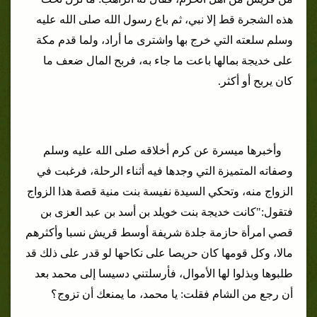
هذه الشجرة قط إلا نبي، ثم باع رسول الله صلى الله عليه
وسلم سلعته التي خرج بها واشترى ما أراد، ولما قدم مكة
على خديجة بمالها باعت ما جاء به، فربح المال ضعف ما
كان يربح أو أكثر.
وأخبرها ميسرة عن كرم أخلاقه صلى الله عليه وسلم
وصفاته المتميزة التي وجدها فيه أثناء الرحلة، فرغبت في
الزواج منه، وتحكي السيدة نفيسة بنت منية قصة هذا الزواج
فتقول:
"كانت خديجة بنت خويلد بن أسد بن عبد العزى بن
قصي امرأة حازمة جلدة شريفة أوسط قريش نسبا وأكثرهم
مالا، وكل قومها كان حريصا على نكاحها لو قدر على ذلك قد
طلبوها وبذلوا لها الأموال، فأرسلتني دسيسا إلى محمد بعد
أن رجع من الشام فقلت: يا محمد، ما يمنعك أن تزوج؟