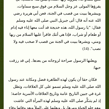
يقرؤها المولى عز وجل السلام من فوق سبع سماوات،
ويبشرها ببيت من قصب في الجنة، فعن أبي هريرة رضي
الله عنه أنه قال: أتى جبريل النبي صلى الله عليه وسلم
فقال:
"
يا رسول الله، هذه خديجة قد أتت معها إناء فيه إدام
أو طعام أو شراب، فإذا هي أتتك فاقرأ عليها السلام من ربها
ومني، وبشرها ببيت في الجنة من قصب لا صخب فيه ولا
نصب". (14)
ويعلنها الرسول صراحة لزوجاته من بعدها.. إني قد رزقت
حبها:
فكان حقا أن يكون لهذه الطاهرة فضل ومكانة عند رسول
الله صلى الله عليه وسلم تسمو على كل العلاقات، وتظل
غرة في جبين التاريخ عامة وتاريخ العلاقات الأسرية خاصة؛
إذ لم يتنكَّر صلى الله عليه وسلم لهذه المرأة التي عاشت
معه حلو الحياة ومرها، بل ويعلنها على الملأ وبعد وفاتها وفاء