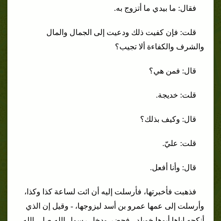
فقال: ما بيدي ما أتزوج به.
قلت: فإن كفيت ذلك ودعيت إلى الجمال والمال
والشرف والكفاءة ألا تجيب؟
قال: فمن هي؟
قلت: خديجة.
قال: وكيف بذلك؟
قلت: عليّ.
قال: وأنا أفعل.
فذهبت فأخبرتها، فأرسلت إليه أن ائت لساعة كذا وكذا،
وأرسلت إلى عمها عمرو بن أسد ليزوجها، - وقيل إن الذي
أنكحه إياها أبوها خويلد - فحضر ودخل رسول الله صلى الله