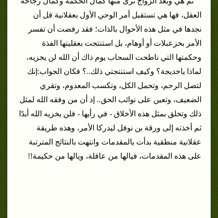
ثم هي وبعد الزواج نرى منها كمال الحكمة وكمال رجاحة
العقل، فها هي تستقبل أمر الوحي الأول بعقلانية قل أن
نجدها في مثل هذه الأحوال بالذات؛ فقد رفضت أن تفسر
الأمر بخزعبلات أو أوهام، بل استنتجت بعقليتها الفذة
وحكمتها التي ناطحت السحاب يوم ذاك أن الله لن يخزيه،
لماذا ياخديجة؟ وكيف استنتجتي ذلك..؟ فكان الجواب:
إنك
لتصل الرحم، وتحمل الكل، وتكسب المعدوم، وتقري
الضعيف، وتعين على نوائب الحق..
إذ أن من وفقه الله لمثل
ذلك وتخلق بمثل هذه الأخلاق - في رأيها - فلن يخزيه الله أبدًا
ثم أخذته إلى ورقة بن نوفل ليدركا الأمر، وهذه طريقة
عقلانية منطقية بدأت بالمقدمات وانتهت بالنتائج المترتبة
على هذه المقدمات، فيالها من عاقلة، ويالها من حكيمة!!