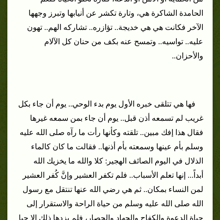
الحامدة الشاكرة هي، وتارة تكشر عن أنيابها وتبرز وجهها
الآخر فكانت هي هي خديجة.. تؤازره.. تشاركه الهم.. تهون
عليه.. تواسيه.. وتمسح عنه بكف من حنان كل الآلام
والأحزان..
فها هي تتلقى خبره الأول يوم بدء الوحي.. يوم أن جاء بكل
غريب لم تسمعه أذن قبل.. يوم أن جاء بمن سمعه غيرها
فقال هذا إفك مبين.. تلقته وكأنها رأت ما رآه صلى الله عليه
وسلم بأم عينها وسمعته بأم أذنها.. فقالت ما كان كالماء
الذلال في اليوم الصائف الهجير: كلا والله ما يخزيك الله
أبداً... إنها تعلم الأسباب.. فلم تكفر العشير وإنَّ كُفر العشير
لمن النساء بمكان..
ثم هي رضي الله عنها تنتقل مع رسول
الله صلى الله عليه وسلم من حياة الراحة والاستقرار إلى
حياة الدعوة والكفاح والجهاد والحصار، فلم يزدها ذلك إلا حبا