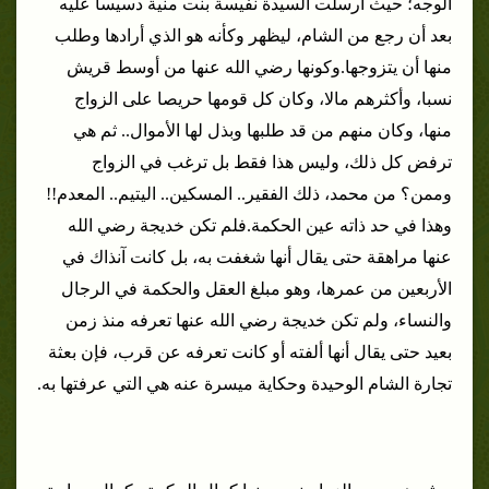
الوجه؛ حيث أرسلت السيدة نفيسة بنت منية دسيسا عليه
بعد أن رجع من الشام، ليظهر وكأنه هو الذي أرادها وطلب
منها أن يتزوجها.
وكونها رضي الله عنها من أوسط قريش
نسبا، وأكثرهم مالا، وكان كل قومها حريصا على الزواج
منها، وكان منهم من قد طلبها وبذل لها الأموال.. ثم هي
ترفض كل ذلك، وليس هذا فقط بل ترغب في الزواج
وممن؟ من محمد، ذلك الفقير.. المسكين.. اليتيم.. المعدم!!
وهذا في حد ذاته عين الحكمة.
فلم تكن خديجة رضي الله
عنها مراهقة حتى يقال أنها شغفت به، بل كانت آنذاك في
الأربعين من عمرها، وهو مبلغ العقل والحكمة في الرجال
والنساء، ولم تكن خديجة رضي الله عنها تعرفه منذ زمن
بعيد حتى يقال أنها ألفته أو كانت تعرفه عن قرب، فإن بعثة
تجارة الشام الوحيدة وحكاية ميسرة عنه هي التي عرفتها به.