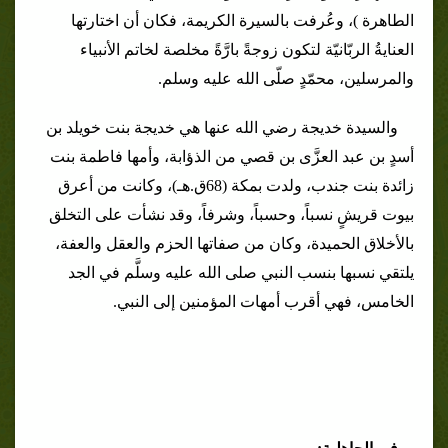
الطاهرة )، وعُرفت بالسيرة الكريمة، فكان أن اختارتها
العنايةُ الربّانيّة لتكون زوجةً بارَّةً مخلصة لخاتم الأنبياء
والمرسلين، محمّدٍ صلّى الله عليه وسلم.
والسيدة خديجة رضي الله عنها هي خديجة بنت خويلد بن
أسدٍ بن عبد العزَّى بن قصي من الذؤابة، وأمها فاطمة بنت
زائدة بنت جندب، ولدت بمكة (68ق.هـ)، وكانت من أعرق
بيوت قريشٍ نسباً، وحسباً، وشرفاً، وقد نشأت على التخلق
بالأخلاق الحميدة، وكان من صفاتها الحزم والعقل والعفة،
يلتقي نسبها بنسب النبي صلى الله عليه وسلَّم في الجد
الخامس، فهي أقرب أمهات المؤمنين إلى النبي.