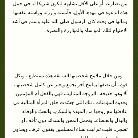
من تضارعه أو على الأقل تشابهه لتكون شريكا له في حمل
هذه الدعوة في مهدها الأول، فآنسته وآزرته وواسته بنفسها
ومالها في وقت كان الرسول صلى الله عليه وسلم في أشد
الاحتياج لتلك المواساة والمؤازرة والنصرة.
ومن خلال ملامح شخصيتها السابقة هذه نستطيع - وبكل
قوة - أن نصفها بملمح آخر يجمع ويعبر عن كامل شخصيتها،
ألا وهو: خديجة.. الزوجة المثالية
..
فهي بالفعل أم المؤمنين،
وقدوة المؤمنات.. تلك التي
جسّدت خلق المرأة المثالية في
علاقتها مع زوجها من المودة والسكن.. والحبّ والوفاء..
والبذل والعـطاء.. وتحمل المحن والشدائد دون تأفف أو
تضجر.. فليت ثم ليت نساء المسلمين يقفون أثرها.. ويحذون