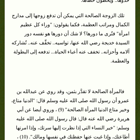
حذوها.. ويخطون خطاها.
تلك الزوجة الصالحة التي يمكن أن تدفع زوجها إلى مدارج
الكمال ومراتب العظمة، فكما يقولون: "وراء كل عظيم
امرأة" فتُرى ما دورها؟ لا شك أن دورها هو نفسه دور
السيدة خديجة رضي الله عنها، تواسيه.. تخفِّف عنه.. تُشاركه
آلامه وأحزانه.. تخفف عنه أعباء الحياة... تدفعه إلى البطولة
والعظمة.
فالمرأة الصالحة لا تقدَّر بثمن، وقد روي عن عبدالله بن
عمرو أن رسول الله صلى الله عليه وسلم قال: "الدنيا متاع،
وخير متاع الدنيا المرأة الصالحة" (9) ، وروي أيضا عن أبي
هريرة رضي الله عنه قال: قال رسول الله صلى الله عليه
وسلم: "خير النساء التي إذا نظرت إليها سرتك، وإذا امرتها
أطاعتك، وإذا غبت عنها حفظتك في نفسها ومالك". (10) ،