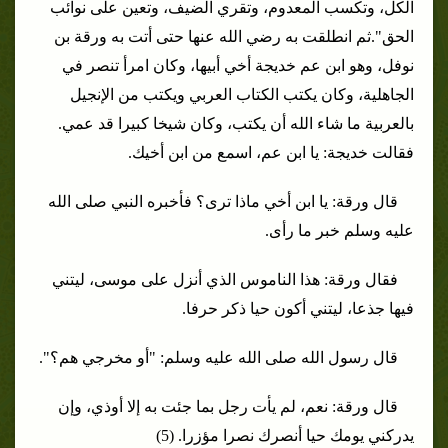
الكل، وتكسب المعدوم، وتقري الضيف، وتعين على نوائب
الحق".
ثم انطلقت به رضي الله عنها حتى أتت به ورقة بن
نوفل، وهو ابن عم خديجة أخي أبيها، وكان امرأ تنصر في
الجاهلية، وكان يكتب الكتاب العربي ويكتب من الإنجيل
بالعربية ما شاء الله أن يكتب، وكان شيخا كبيرا قد عمي.
فقالت خديجة: يا ابن عم، اسمع من ابن أخيك.
قال ورقة: يا ابن أخي ماذا ترى؟ فأخبره النبي صلى الله
عليه وسلم خبر ما رأى.
فقال ورقة: هذا الناموس الذي أنزل على موسى، ليتني
فيها جذعا، ليتني أكون حيا ذكر حرفا.
قال رسول الله صلى الله عليه وسلم: "أو مخرجي هم؟".
قال ورقة: نعم، لم يأت رجل بما جئت به إلا أوذي، وإن
يدركني يومك حيا أنصرك نصرا مؤزرا. (5)