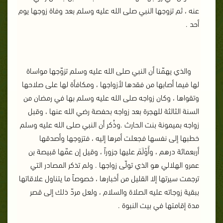
عنه ، ثم تزوجها النبي صلى الله عليه وسلم بعد وفاة زوجها يوم
أحد .
والذي يهمّنا أن النبي صلى الله عليه وسلم تزوّجها مواساة
لها فيما أصابها من فقدها لأزواجها ، ومكافأة لها على صلاحها
وتقواها ، وكان زواجه صلى الله عليه وسلم بها في رمضان من
السنة الثالثة للهجرة بعد زواجه بحفصة رضي الله عنها ، وقبل
زواجه بميمونة بنت الحارث .
وذُكر أن النبي صلى الله عليه وسلم
خطبها إلى نفسها فجعلت أمرها إليه ، فتزوجها وأصدقها
أربعمائة درهم ، وأَوْلَمَ عليها جزوراً ، وقيل إن عمّها قبيصة بن
عمرو الهلالي هو الذي تولّى زواجها .
ولم تذكر المصادر التي
ترجمت سيرتها إلا القليل من أخبارها ، خصوصاً ما يتناول علاقاتها
ببقية زوجاته عليه الصلاة والسلام ، ولعل مردّ ذلك إلى قصر
مدة إقامتها في بيت النبوة .