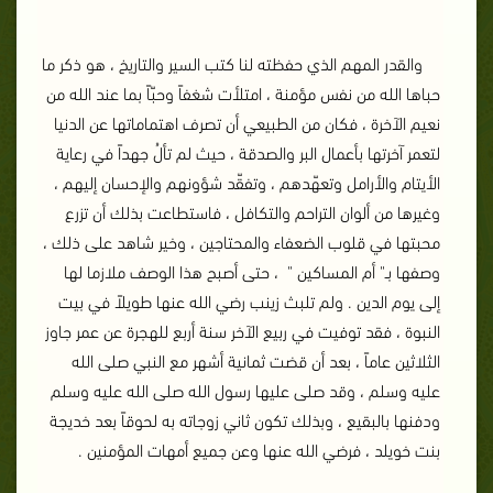
والقدر المهم الذي حفظته لنا كتب السير والتاريخ ، هو ذكر ما
حباها الله من نفس مؤمنة ، امتلأت شغفاً وحبّاً بما عند الله من
نعيم الآخرة ، فكان من الطبيعي أن تصرف اهتماماتها عن الدنيا
لتعمر آخرتها بأعمال البر والصدقة ، حيث لم تألُ جهداً في رعاية
الأيتام والأرامل وتعهّدهم ، وتفقّد شؤونهم والإحسان إليهم ،
وغيرها من ألوان التراحم والتكافل ، فاستطاعت بذلك أن تزرع
محبتها في قلوب الضعفاء والمحتاجين ، وخير شاهد على ذلك ،
وصفها بـ" أم المساكين " ، حتى أصبح هذا الوصف ملازما لها
إلى يوم الدين .
ولم تلبث زينب رضي الله عنها طويلاً في بيت
النبوة ، فقد توفيت في ربيع الآخر سنة أربع للهجرة عن عمر جاوز
الثلاثين عاماً ، بعد أن قضت ثمانية أشهر مع النبي صلى الله
عليه وسلم ، وقد صلى عليها رسول الله صلى الله عليه وسلم
ودفنها بالبقيع ، وبذلك تكون ثاني زوجاته به لحوقاً بعد خديجة
بنت خويلد ، فرضي الله عنها وعن جميع أمهات المؤمنين .