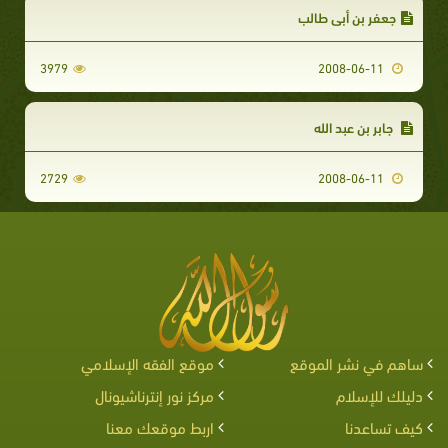
جعفر بن أبي طالب
3979
2008-06-11
جابر بن عبد الله
2729
2008-06-11
ساهم في نشر الموقع
موقع الفقه الإسلامي
دليلك للإسلام
مركز نور إنترناشيونال
كيف تساعدنا
اربط موقعك معنا