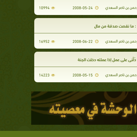
رحمن بن ناصر السعدي
10994
2008-05-24
: ما نقصت صدقة من مال
رحمن بن ناصر السعدي
16952
2008-06-22
ُلَّني على عمل إذا عملته دخلت الجنة
رحمن بن ناصر السعدي
14223
2008-05-15