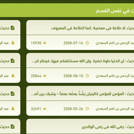
ت في نفس القسم
يث :لا طاعة في معصية. إنما الطاعة في المعروف
حديث :
د الرحمن بن ناصر السعدي
عبد ال
15930
2008-07-16
يث : إن الدنيا حلوة خضرة. وإن الله مستخلفكم فيها، فينظر كيف تعملون
حديث : 
د الرحمن بن ناصر السعدي
عبد ال
20844
2008-08-10
يث : المؤمن للمؤمن كالبنيان يَشُدُّ بعضُه بعضاً – وشبك بين أصابعه
حديث : 
د الرحمن بن ناصر السعدي
عبد ال
32691
2008-05-26
يث : رضى الله في رضى الوالدين
حديث :