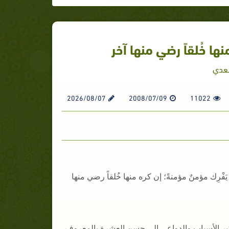
نها خُلقاً رضي منها آخر
سعدي
2026/08/07
2008/07/09
11022
ْرِك مؤمنٌ مؤمنةً؛ إن كره منها خُلقاً رضي منها
كبر الأسباب والدواعي إلى حسن العشرة بالمعروف،