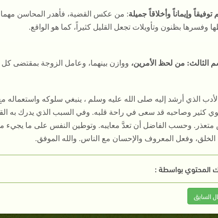
 توفيقاً وإيماناً وأخلاقاً جميلة
: من عكس القضية، فأهدر المحاسن مهما 
 وفسرها بظنون وتأويلات تجعل القليل كثيراً، كما هو الواقع.
م الثالث: من لحظ الأمرين،
ووازن بينهما، وعامل الزوجة بمقتضى كل و
لأدب الذي أرشد إليه صلى الله عليه وسلم ، ينبغي سلوكه واستعماله مع
يوي كثير وصاحبه قد سعى في راحة قلبه. وفي السبب الذي يدرك به القي
 متعذر. وحسب الفاضل أن تعدَّ معايبه. وتوطين النفس على ما يجيء م
لخلق، وفعل المعروف والإحسان مع الناس. والله الموفق.
 المحتوي بواسطة :
ال السابق