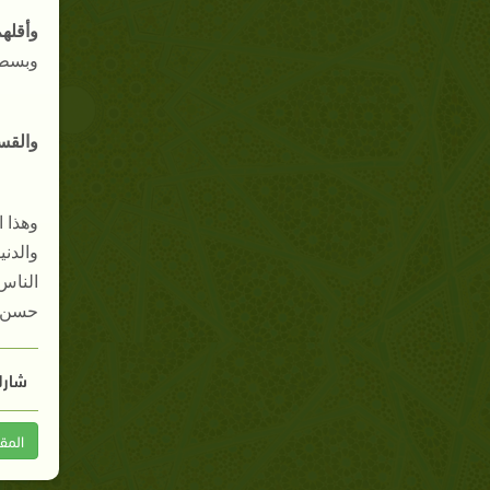
وأقلهم
وبسطها
والقس
وهذا ا
والدن
الناس
حسن ا
شارك
المق