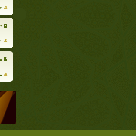
عب
حد
عب
حد
عب