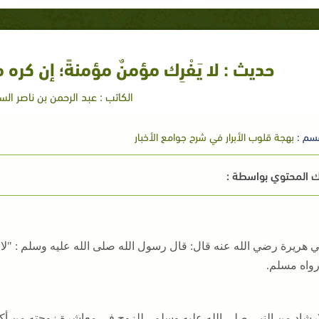
حديث : لا يَفْرِك مؤمنٌ مؤمنةً؛ إن كره م
الكاتب : عبد الرحمن بن ناصر ال
سم :
بهجة قلوب الأبرار في شرح جوامع الأخبار
 المحتوي بواسطة :
 هريرة رضي الله عنه قال: قال رسول الله صلى الله عليه وسلم : "لا يَف
رواه مسلم.
لإرشاد من النبي صلى الله عليه وسلم ، للزوج في معاشرة زوجته من أ