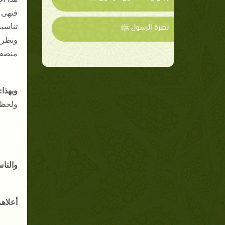
فنهى 
نصرة الرسول ﷺ
تناسبه
ونظر إ
منصفا
وبهذا:
ولحظ 
والناس
أعلاهم