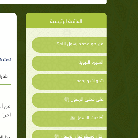
القائمة الرئيسية
من هو محمد رسول الله؟
تحت ق
السيرة النبوية
شارك
شبهات و ردود
على خطى الرسول ﷺ
عن أبي
آخر" 
أحاديث الرسول ﷺ
رجال ونساء حول الرسول ﷺ
هذا ا