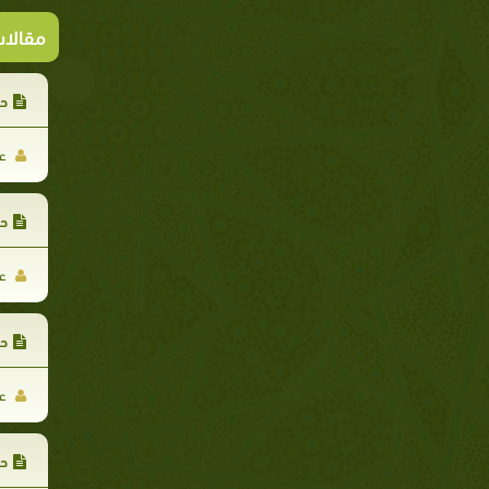
مقالا
حد
عب
حد
عب
حد
عب
حد