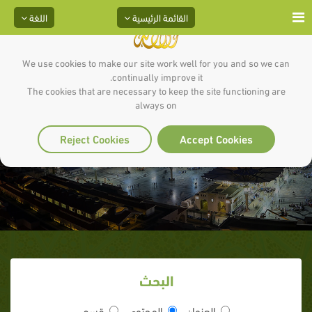
القائمة الرئيسية
اللغة
We use cookies to make our site work well for you and so we can
continually improve it.
The cookies that are necessary to keep the site functioning are
always on
تزكية الشيخ :
Reject Cookies
Accept Cookies
البحث
العنوان
المحتوى
قسم