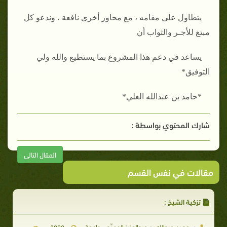
يتطاول على مقامه ، مع محاور أخرى نافعة ، وندعو كل
مبتغ للأجـر والثواب أن
يساعد في دعم هذا المشروع بما يستطيع والله ولي
التوفيق*
*حامد بن عبدالله العلي*
شارك المحتوي بواسطة :
المقال التالى
مقالات في نفس القسم
تزكية الشيخ :
سـعد بن عبدالله بن عبدالعـزيز الحمـيِّد _ جامعة