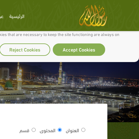
الرئيسية
عن
 to make our site work well for you and so we can continually improve it.
ies that are necessary to keep the site functioning are always on
Reject Cookies
Accept Cookies
العنوان
المحتوى
قسم