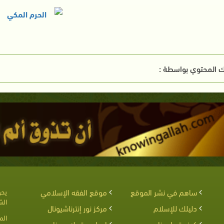
 المحتوي بواسطة :
ساهم في نشر الموقع
موقع الفقه الإسلامي
يحق
الش
دليلك للإسلام
مركز نور إنترناشيونال
الم
كيف تساعدنا
اربط موقعك معنا