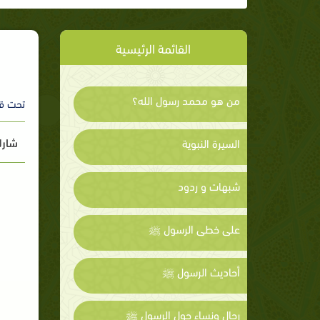
القائمة الرئيسية
من هو محمد رسول الله؟
تحت ق
شارك
السيرة النبوية
شبهات و ردود
على خطى الرسول ﷺ
أحاديث الرسول ﷺ
رجال ونساء حول الرسول ﷺ